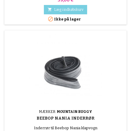

Læg i indkøbskurv

Ikke på lager
MÆRKER:
MOUNTAIN BUGGY
BEEBOP NANIA INDERRØR
Inderrør til Beebop Nania klapvogn