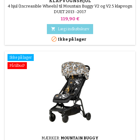
KLAPVOGNSHJUL
4 hjul (Increasible Wheels) til Mountain Buggy V2 og V2.5 klapvogn
DUET 2013 -2017
Pris
119,90 €

Læg i indkøbskurv

Ikke på lager
Ikke på lager
På tilbud!
MÆRKER:
MOUNTAIN BUGGY