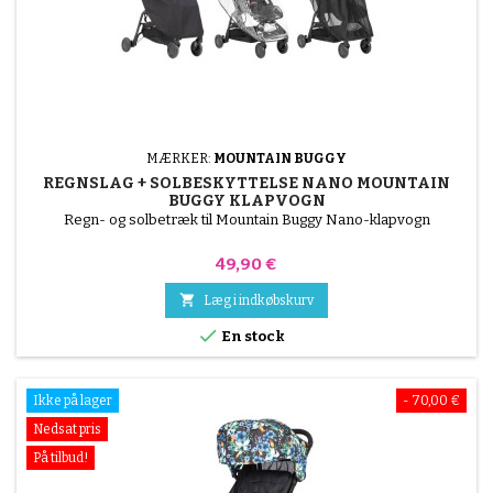
MÆRKER:
MOUNTAIN BUGGY
REGNSLAG + SOLBESKYTTELSE NANO MOUNTAIN
BUGGY KLAPVOGN
Regn- og solbetræk til Mountain Buggy Nano-klapvogn
Pris
49,90 €

Læg i indkøbskurv

En stock
Ikke på lager
- 70,00 €
Nedsat pris
På tilbud!