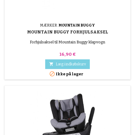
MÆRKER:
MOUNTAIN BUGGY
MOUNTAIN BUGGY FORHJULSAKSEL
Forhjulsaksel til Mountain Buggy klapvogn
Pris
16,90 €

Læg i indkøbskurv

Ikke på lager