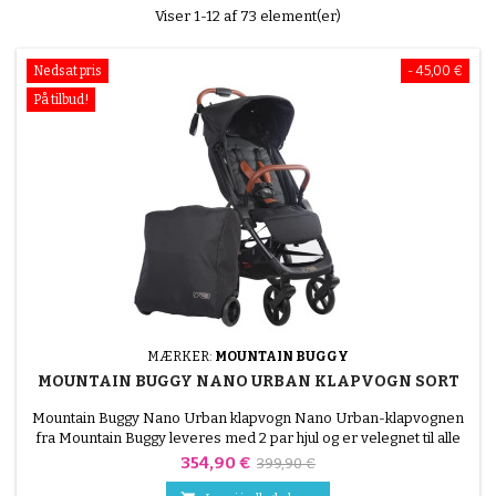
Viser 1-12 af 73 element(er)
Nedsat pris
- 45,00 €
På tilbud!
MÆRKER:
MOUNTAIN BUGGY
MOUNTAIN BUGGY NANO URBAN KLAPVOGN SORT
Mountain Buggy Nano Urban klapvogn Nano Urban-klapvognen
fra Mountain Buggy leveres med 2 par hjul og er velegnet til alle
familier og alle lejligheder: store offroad-hjul til weekenden eller
Pris
Normalpris
354,90 €
399,90 €
små byhjul, valget er dit! Dit barn sidder behageligt i det