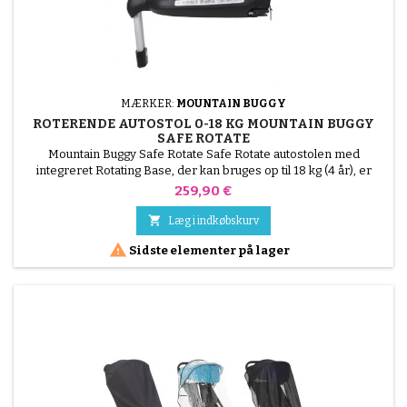
MÆRKER:
MOUNTAIN BUGGY
ROTERENDE AUTOSTOL 0-18 KG MOUNTAIN BUGGY
SAFE ROTATE
Mountain Buggy Safe Rotate Safe Rotate autostolen med
integreret Rotating Base, der kan bruges op til 18 kg (4 år), er
udstyret med et rotationssystem, der gør det muligt for dig at
Pris
259,90 €
installere dit barn meget lettere i bilen, men også at vende det
tilbage eller vende det mod vejen iht. hans alder. Takket være

Læg i indkøbskurv
Safe Rotate vil dit barn være i stand til at...

Sidste elementer på lager