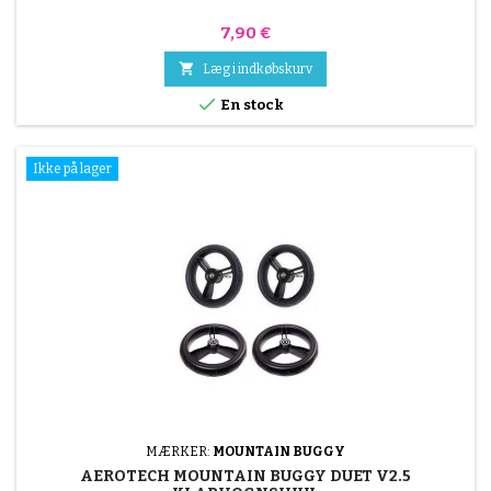
Pris
7,90 €

Læg i indkøbskurv

En stock
Ikke på lager
MÆRKER:
MOUNTAIN BUGGY
AEROTECH MOUNTAIN BUGGY DUET V2.5