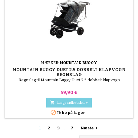
MÆRKER:
MOUNTAIN BUGGY
MOUNTAIN BUGGY DUET 2.5 DOBBELT KLAPVOGN
REGNSLAG
Regnslag til Mountain Buggy Duet 2.5 dobbelt klapvogn
Pris
59,90 €

Læg i indkøbskurv

Ikke på lager

1
2
3
…
7
Næste