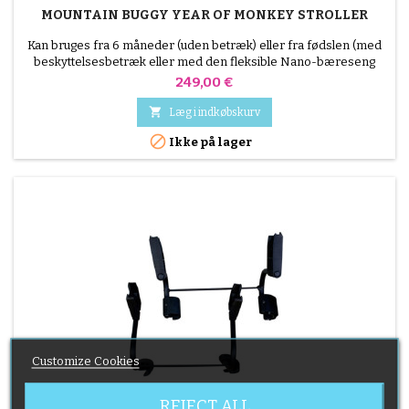
MOUNTAIN BUGGY YEAR OF MONKEY STROLLER
Kan bruges fra 6 måneder (uden betræk) eller fra fødslen (med
beskyttelsesbetræk eller med den fleksible Nano-bæreseng
sælges separat) - op til 4 år Ifølge selskaberne går den i
Pris
249,00 €
håndbagagen på flyet

Læg i indkøbskurv

Ikke på lager
Customize Cookies
REJECT ALL