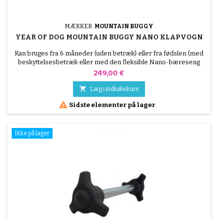
MÆRKER:
MOUNTAIN BUGGY
YEAR OF DOG MOUNTAIN BUGGY NANO KLAPVOGN
Kan bruges fra 6 måneder (uden betræk) eller fra fødslen (med
beskyttelsesbetræk eller med den fleksible Nano-bæreseng
sælges separat) - op til 4 år Ifølge selskaberne går den i
Pris
249,00 €
håndbagagen på flyet Om natten og i kontakt med en lyskilde
skinner baldakinen

Læg i indkøbskurv

Sidste elementer på lager
Ikke på lager