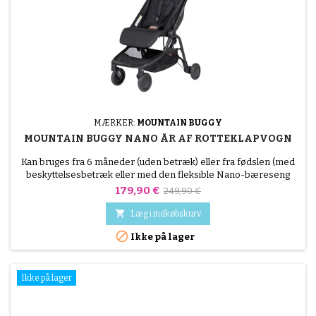
MÆRKER:
MOUNTAIN BUGGY
MOUNTAIN BUGGY NANO ÅR AF ROTTEKLAPVOGN
Kan bruges fra 6 måneder (uden betræk) eller fra fødslen (med
beskyttelsesbetræk eller med den fleksible Nano-bæreseng
sælges separat) - op til 4 år Ifølge selskaberne går den i
Pris
Normalpris
179,90 €
249,90 €
håndbagagen på flyet

Læg i indkøbskurv

Ikke på lager
Ikke på lager