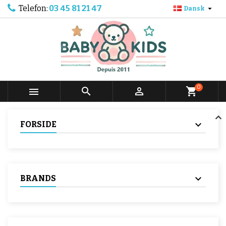
Telefon:
03 45 81 21 47

Dansk
0



shopping_cart
FORSIDE
BRANDS