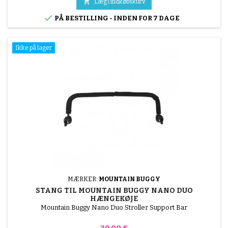
højryggede sæde og kan nyde det omkringliggende landskab

Læg i indkøbskurv
eller lægge sig fladt ned for at få en lille...

PÅ BESTILLING - INDEN FOR 7 DAGE
Ikke på lager
MÆRKER:
MOUNTAIN BUGGY
STANG TIL MOUNTAIN BUGGY NANO DUO
HÆNGEKØJE
Mountain Buggy Nano Duo Stroller Support Bar
Pris
39,00 €