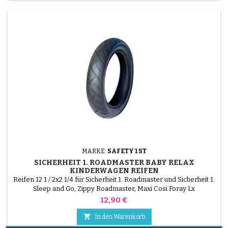
MARKE:
SAFETY 1 ST
SICHERHEIT 1. ROADMASTER BABY RELAX
KINDERWAGEN REIFEN
Reifen 12 1 / 2x2 1/4 für Sicherheit 1. Roadmaster und Sicherheit 1.
Sleep and Go, Zippy Roadmaster, Maxi Cosi Foray Lx
Kinderwagen
Preis
12,90 €

In den Warenkorb