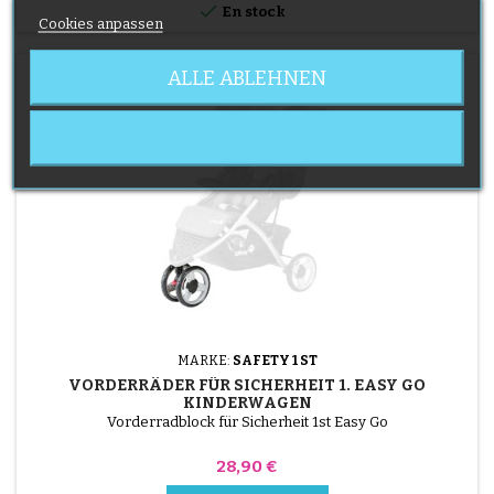

En stock
Cookies anpassen
ALLE ABLEHNEN
MARKE:
SAFETY 1 ST
VORDERRÄDER FÜR SICHERHEIT 1. EASY GO
KINDERWAGEN
Vorderradblock für Sicherheit 1st Easy Go
Preis
28,90 €