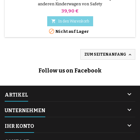
anderen Kinderwagen von Safety
Preis
39,90 €

In den Warenkorb

Nicht auf Lager

ZUM SEITENANFANG
Follow us on Facebook

ARTIKEL

UNTERNEHMEN

IHR KONTO