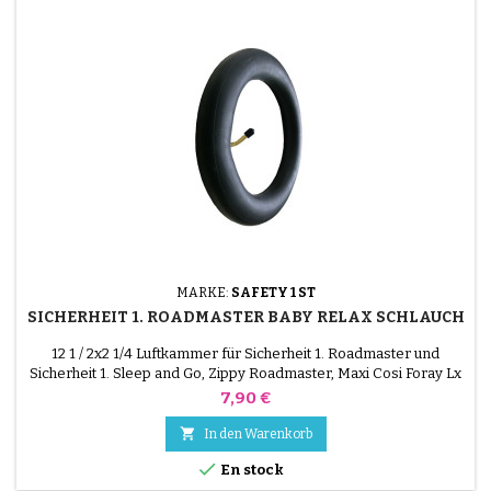
MARKE:
SAFETY 1 ST
SICHERHEIT 1. ROADMASTER BABY RELAX SCHLAUCH
12 1 / 2x2 1/4 Luftkammer für Sicherheit 1. Roadmaster und
Sicherheit 1. Sleep and Go, Zippy Roadmaster, Maxi Cosi Foray Lx
Kinderwagen
Preis
7,90 €

In den Warenkorb

En stock