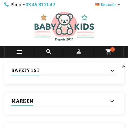
Phone:
03 45 81 21 47

Deutsch
0



shopping_cart
SAFETY 1 ST
MARKEN