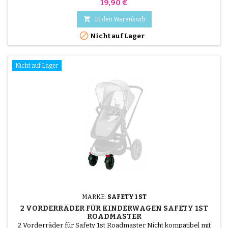
Preis
19,90 €

In den Warenkorb

Nicht auf Lager
Nicht auf Lager
MARKE:
SAFETY 1 ST
2 VORDERRÄDER FÜR KINDERWAGEN SAFETY 1ST
ROADMASTER
2 Vorderräder für Safety 1st Roadmaster Nicht kompatibel mit