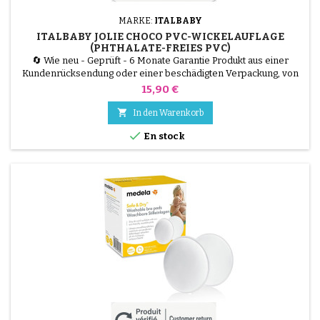
MARKE:
ITALBABY
ITALBABY JOLIE CHOCO PVC-WICKELAUFLAGE
(PHTHALATE-FREIES PVC)
🔄 Wie neu - Geprüft - 6 Monate Garantie Produkt aus einer
Kundenrücksendung oder einer beschädigten Verpackung, von
unseren Technikern getestet und 100 % funktionsfähig. Sorgen
Preis
15,90 €
Sie für Komfort und Sicherheit für Ihr Baby beim Wickeln mit der
Italbaby Jolie Wickelunterlage. Hergestellt aus phthalatfreiem

In den Warenkorb
Weich-PVC ist sie hygienisch und leicht waschbar....

En stock