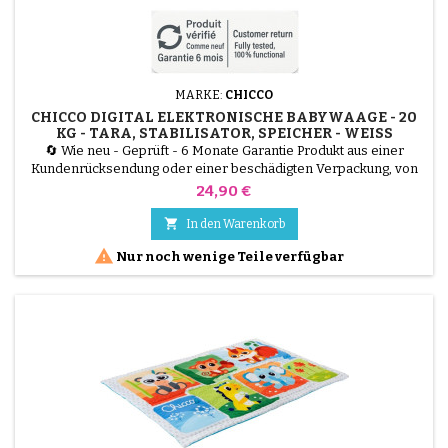
MARKE:
CHICCO
CHICCO DIGITAL ELEKTRONISCHE BABYWAAGE - 20
KG - TARA, STABILISATOR, SPEICHER - WEISS
🔄 Wie neu - Geprüft - 6 Monate Garantie Produkt aus einer
Kundenrücksendung oder einer beschädigten Verpackung, von
unseren Technikern getestet und 100 % funktionsfähig. Diese
Preis
24,90 €
elektronische Chicco Digital Babywaage (Weiß) bietet Ihnen eine
ultrapräzise Wachstumskontrolle bis 20 kg. Sie verfügt über drei

In den Warenkorb
wichtige Funktionen: die Tara-Funktion (zum Wiegen...

Nur noch wenige Teile verfügbar