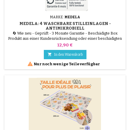
MARKE:
MEDELA
MEDELA: 4 WASCHBARE STILLEINLAGEN -
ANTIMIKROBIELL
🔄 Wie neu - Geprüft - 3 Monate Garantie - Beschädigte Box
Produkt aus einer Kundenrücksendung oder einer beschädigten
Verpackung, von unseren Technikern getestet und 100 %
Preis
12,90 €
funktionsfähig. Medela Waschbare Stilleinlagen (4er Pack) sind die
umweltfreundliche und hygienische Lösung bei auslaufender

In den Warenkorb
Milch. Sie sind aus einem speziellen antimikrobiellen...

Nur noch wenige Teile verfügbar