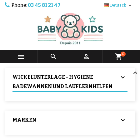
Phone:
03 45 81 21 47

Deutsch
0



shopping_cart
WICKELUNTERLAGE - HYGIENE
BADEWANNEN UND LAUFLERNHILFEN
MARKEN