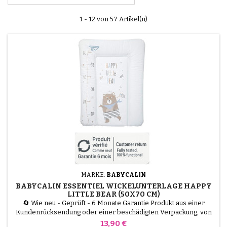
1 - 12 von 57 Artikel(n)
MARKE:
BABYCALIN
BABYCALIN ESSENTIEL WICKELUNTERLAGE HAPPY
LITTLE BEAR (50X70 CM)
🔄 Wie neu - Geprüft - 6 Monate Garantie Produkt aus einer
Kundenrücksendung oder einer beschädigten Verpackung, von
unseren Technikern getestet und 100 % funktionsfähig. Die
Preis
13,90 €