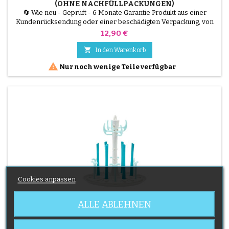
(OHNE NACHFÜLLPACKUNGEN)
🔄 Wie neu - Geprüft - 6 Monate Garantie Produkt aus einer
Kundenrücksendung oder einer beschädigten Verpackung, von
unseren Technikern getestet und 100 % funktionsfähig. Tommee
Preis
12,90 €
Tippee Twist &amp; Click Windelmülleimer, großes
Fassungsvermögen, geruchs- und keimhemmendes System.

In den Warenkorb
Wird ohne Nachfüllpackungen verkauft, Nachfüllpackungen sind

Nur noch wenige Teile verfügbar
separat erhältlich.
Cookies anpassen
ALLE ABLEHNEN
MARKE:
BABYMOOV