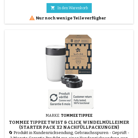
BABYCALIN Essentiel Wickelauflage Happy Little Bear (50x70
cm) vereint Hygiene und Komfort. Die Oberfläche aus 100%

In den Warenkorb
wasserdichtem PVC ist leicht zu reinigen, während die Füllung

Nur noch wenige Teile verfügbar
aus...
MARKE:
TOMMEE TIPPEE
TOMMEE TIPPEE TWIST & CLICK WINDELMÜLLEIMER
(STARTER PACK X2 NACHFÜLLPACKUNGEN)
🔄 Produkt in Kundenrücksendung, Gebrauchsspuren - Geprüft -