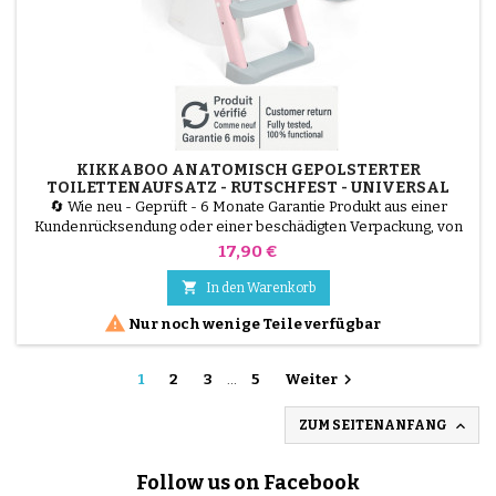
KIKKABOO ANATOMISCH GEPOLSTERTER
TOILETTENAUFSATZ - RUTSCHFEST - UNIVERSAL
🔄 Wie neu - Geprüft - 6 Monate Garantie Produkt aus einer
Kundenrücksendung oder einer beschädigten Verpackung, von
unseren Technikern getestet und 100 % funktionsfähig. Der
Preis
17,90 €
KikkaBoo Toilettensitz erleichtert das Erlernen der Sauberkeit. Er
verfügt über eine anatomisch geformte Sitzfläche und eine

In den Warenkorb
weiche Polsterung, um dem Kind maximalen Komfort zu...

Nur noch wenige Teile verfügbar

1
2
3
…
5
Weiter

ZUM SEITENANFANG
Follow us on Facebook