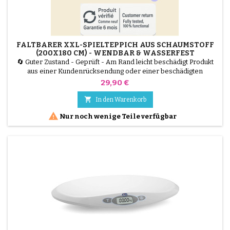
FALTBARER XXL-SPIELTEPPICH AUS SCHAUMSTOFF
(200X180 CM) - WENDBAR & WASSERFEST
🔄 Guter Zustand - Geprüft - Am Rand leicht beschädigt Produkt
aus einer Kundenrücksendung oder einer beschädigten
Verpackung, von unseren Technikern getestet und 100 %
Preis
29,90 €
funktionsfähig. Bieten Sie Ihrem Kind mit diesem faltbaren XXL-
Spielteppich (200 x 180 cm) einen riesigen und sicheren

In den Warenkorb
Spielplatz. Sie besteht aus 1 cm dickem, isolierendem XPE-

Nur noch wenige Teile verfügbar
Schaumstoff,...