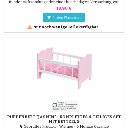
Kundenrücksendung oder einer beschädigten Verpackung, von
unseren Technikern getestet und 100 % funktionstüchtig. Sparen
Preis
18,90 €
Sie Platz, ohne auf Komfort zu verzichten! Die faltbare
Badewanne Mobiclinic Bubba ist die perfekte Lösung für kleine

In den Warenkorb
Räume und auf Reisen. Mit einem rutschfesten Innenleben und...

Nur noch wenige Teile verfügbar
PUPPENBETT "JASMIN" - KOMPLETTES 4-TEILIGES SET
MIT BETTZEUG
🔄 Geprüftes Produkt - Wie neu - 6 Monate Garantie