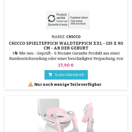
MARKE:
CHICCO
CHICCO SPIELTEPPICH WALDTEPPICH XXL - 135 X 90
CM - AB DER GEBURT
1🔄 Wie neu - Geprüft - 6 Monate Garantie Produkt aus einer
Kundenrücksendung oder einer beschädigten Verpackung, von
unseren Technikern getestet und 100 % funktionsfähig. Bieten Sie
Preis
17,90 €
Ihrem Baby mit dem Chicco Spielteppich Tapis de la Forêt XXL
einen riesigen Spielplatz. Seine extragroßen Abmessungen (135

In den Warenkorb
x 90 cm) bieten eine einzigartige Bewegungsfreiheit....

Nur noch wenige Teile verfügbar