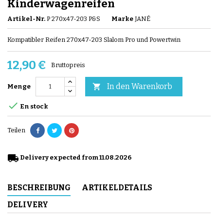
Kinderwagenreifen
Artikel-Nr.
P 270x47-203 P&S
Marke
JANÉ
Kompatibler Reifen 270x47-203 Slalom Pro und Powertwin
12,90 €
Bruttopreis
In den Warenkorb

Menge

En stock
Teilen
local_shipping
Delivery expected from 11.08.2026
BESCHREIBUNG
ARTIKELDETAILS
DELIVERY