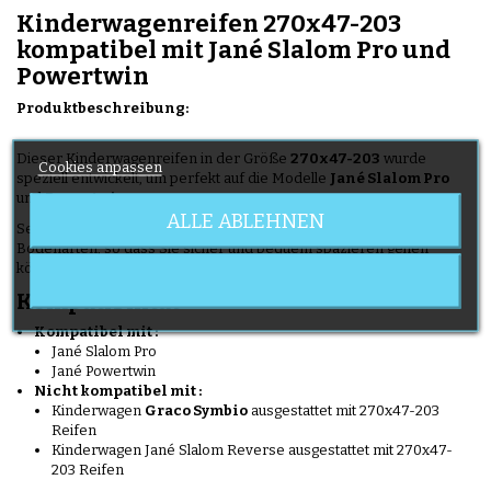
Kinderwagenreifen 270x47-203
kompatibel mit Jané Slalom Pro und
Powertwin
Produktbeschreibung:
Dieser Kinderwagenreifen in der Größe
270x47-203
wurde
Cookies anpassen
speziell entwickelt, um perfekt auf die Modelle
Jané Slalom Pro
und
Powertwin
zu passen.
ALLE ABLEHNEN
Seine Gummimischung sorgt für eine gute Haftung auf allen
Bodenarten, so dass Sie sicher und bequem spazieren gehen
können.
Kompatibilität
Kompatibel mit :
Jané Slalom Pro
Jané Powertwin
Nicht kompatibel mit :
Kinderwagen
Graco Symbio
ausgestattet mit 270x47-203
Reifen
Kinderwagen Jané Slalom Reverse ausgestattet mit 270x47-
203 Reifen