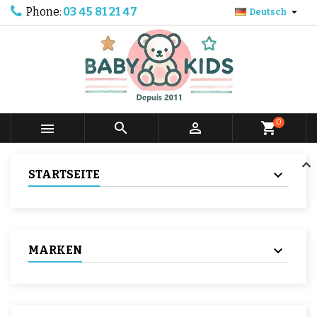
Phone:
03 45 81 21 47

Deutsch
0



shopping_cart
STARTSEITE
MARKEN