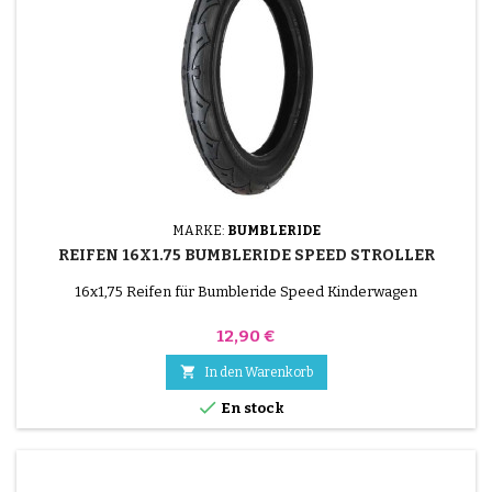
MARKE:
BUMBLERIDE
REIFEN 16X1.75 BUMBLERIDE SPEED STROLLER
16x1,75 Reifen für Bumbleride Speed Kinderwagen
Preis
12,90 €

In den Warenkorb

En stock