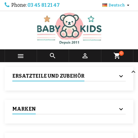
Phone:
03 45 81 21 47

Deutsch
0



shopping_cart
ERSATZTEILE UND ZUBEHÖR
MARKEN