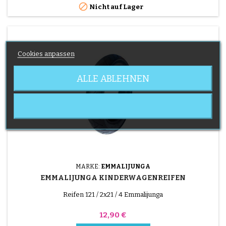

Nicht auf Lager
Cookies anpassen
ALLE ABLEHNEN
MARKE:
EMMALIJUNGA
EMMALIJUNGA KINDERWAGENREIFEN
Reifen 121 / 2x21 / 4 Emmalijunga
Preis
12,90 €