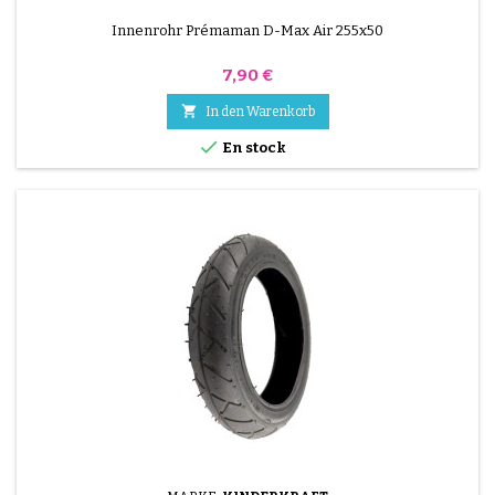
Innenrohr Prémaman D-Max Air 255x50
Preis
7,90 €

In den Warenkorb

En stock