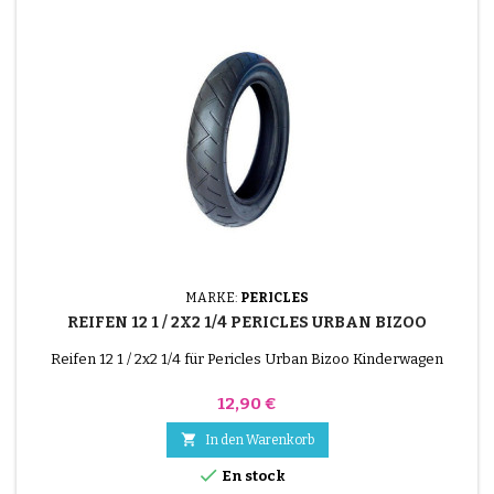
MARKE:
PERICLES
REIFEN 12 1 / 2X2 1/4 PERICLES URBAN BIZOO
Reifen 12 1 / 2x2 1/4 für Pericles Urban Bizoo Kinderwagen
Preis
12,90 €

In den Warenkorb

En stock