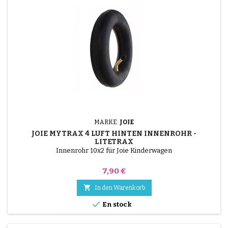
MARKE:
JOIE
JOIE MYTRAX 4 LUFT HINTEN INNENROHR -
LITETRAX
Innenrohr 10x2 für Joie Kinderwagen
Preis
7,90 €

In den Warenkorb

En stock