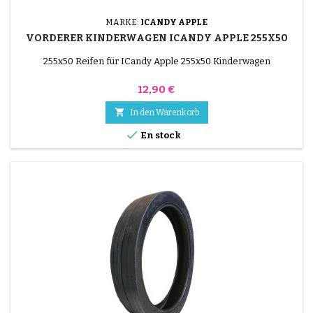
MARKE:
ICANDY APPLE
VORDERER KINDERWAGEN ICANDY APPLE 255X50
255x50 Reifen für ICandy Apple 255x50 Kinderwagen
Preis
12,90 €

In den Warenkorb

En stock