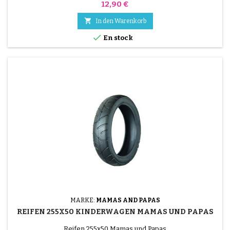
Preis
12,90 €

In den Warenkorb

En stock
MARKE:
MAMAS AND PAPAS
REIFEN 255X50 KINDERWAGEN MAMAS UND PAPAS
Reifen 255x50 Mamas und Papas