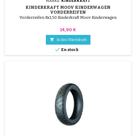
MARKE:
KINDERKRAFT
KINDERKRAFT MOOV KINDERWAGEN
VORDERREIFEN
Vorderreifen 8x1,50 Kinderkraft Moov Kinderwagen
Preis
14,90 €

In den Warenkorb

En stock