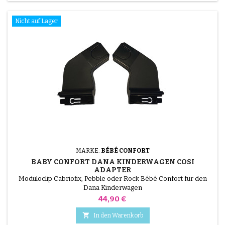
Nicht auf Lager
MARKE:
BÉBÉ CONFORT
BABY CONFORT DANA KINDERWAGEN COSI
ADAPTER
Moduloclip Cabriofix, Pebble oder Rock Bébé Confort für den
Dana Kinderwagen
Preis
44,90 €

In den Warenkorb