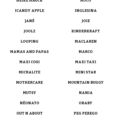
HEIKE HAUCK
HOCO
ICANDY APPLE
INGLESINA
JANÉ
JOIE
JOOLZ
KINDERKRAFT
LOOPING
MACLAREN
MAMAS AND PAPAS
MARCO
MAXI COSI
MAXI TAXI
MICRALITE
MINI STAR
MOTHERCARE
MOUNTAIN BUGGY
MUTSY
NANIA
NÉONATO
OBABY
OUT N ABOUT
PEG PEREGO