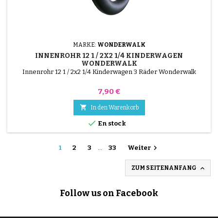
MARKE:
WONDERWALK
INNENROHR 12 1 / 2X2 1/4 KINDERWAGEN
WONDERWALK
Innenrohr 12 1 / 2x2 1/4 Kinderwagen 3 Räder Wonderwalk
Preis
7,90 €

In den Warenkorb

En stock

1
2
3
…
33
Weiter

ZUM SEITENANFANG
Follow us on Facebook