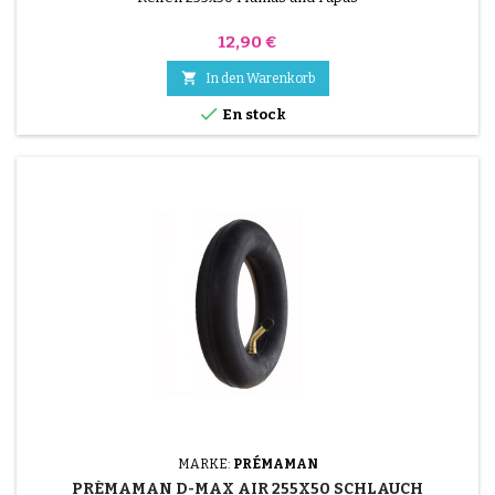
Preis
12,90 €

In den Warenkorb

En stock
MARKE:
PRÉMAMAN
PRÉMAMAN D-MAX AIR 255X50 SCHLAUCH