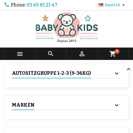
Phone:
03 45 81 21 47

Deutsch
0



shopping_cart
AUTOSITZGRUPPE 1-2-3 (9-36KG)
MARKEN