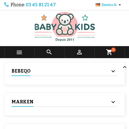
Phone:
03 45 81 21 47

Deutsch
0



shopping_cart
BEBEQO
MARKEN