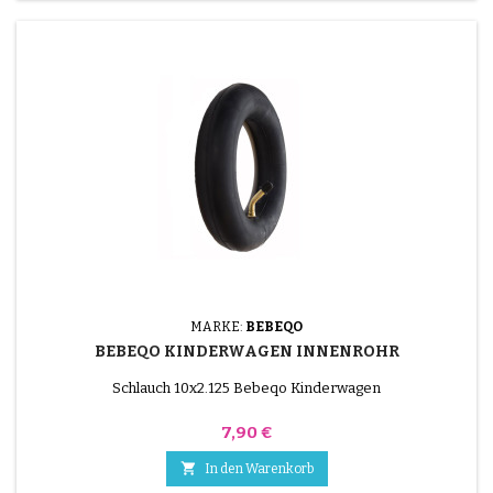
MARKE:
BEBEQO
BEBEQO KINDERWAGEN INNENROHR
Schlauch 10x2.125 Bebeqo Kinderwagen
Preis
7,90 €

In den Warenkorb