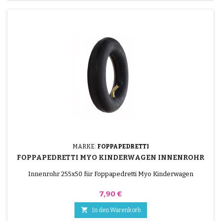
MARKE:
FOPPAPEDRETTI
FOPPAPEDRETTI MYO KINDERWAGEN INNENROHR
Innenrohr 255x50 für Foppapedretti Myo Kinderwagen
Preis
7,90 €

In den Warenkorb