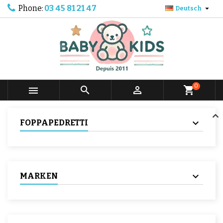
Phone:
03 45 81 21 47

Deutsch
0



shopping_cart
FOPPAPEDRETTI
MARKEN