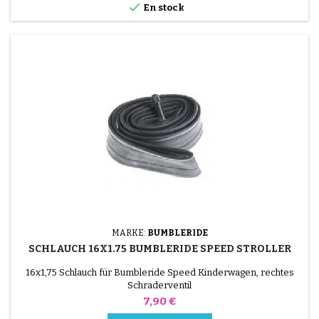

En stock
MARKE:
BUMBLERIDE
SCHLAUCH 16X1.75 BUMBLERIDE SPEED STROLLER
16x1,75 Schlauch für Bumbleride Speed Kinderwagen, rechtes
Schraderventil
Preis
7,90 €