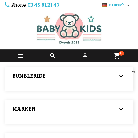
Phone:
03 45 81 21 47

Deutsch
0



shopping_cart
BUMBLERIDE
MARKEN