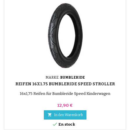
MARKE:
BUMBLERIDE
REIFEN 16X1.75 BUMBLERIDE SPEED STROLLER
16x1,75 Reifen für Bumbleride Speed Kinderwagen
Preis
12,90 €

In den Warenkorb

En stock