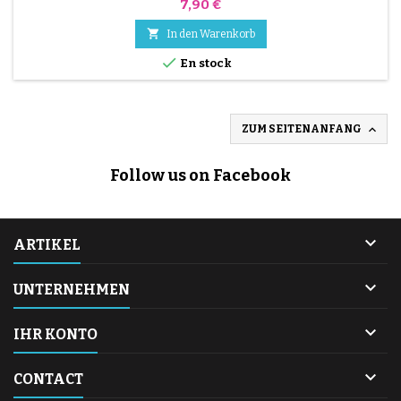
Preis
7,90 €

In den Warenkorb

En stock

ZUM SEITENANFANG
Follow us on Facebook

ARTIKEL

UNTERNEHMEN

IHR KONTO

CONTACT