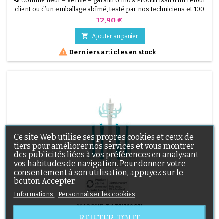
🔄 Comme neuf – Vérifié – garanti 6 mois Produit issu d’un retour
client ou d’un emballage abîmé, testé par nos techniciens et 100
% fonctionnel. Poubelle à couches Tommee Tippee Twist &amp;
Prix
12,90 €
Click, grande capacité, système anti-odeurs et anti-germes.
Vendu sans recharges, recharges disponibles séparément.

Ajouter au panier

Derniers articles en stock
Ce site Web utilise ses propres cookies et ceux de
tiers pour améliorer nos services et vous montrer
des publicités liées à vos préférences en analysant
vos habitudes de navigation. Pour donner votre
consentement à son utilisation, appuyez sur le
bouton Accepter.
Informations
Personnaliser les cookies
MARQUE:
BABYMOOV
REJETER TOUT
ÉGOUTTOIR BABYMOOV – COMPATIBLE