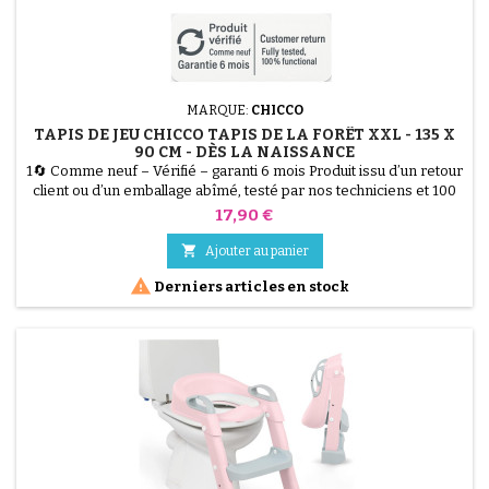
MARQUE:
CHICCO
TAPIS DE JEU CHICCO TAPIS DE LA FORÊT XXL - 135 X
90 CM - DÈS LA NAISSANCE
1🔄 Comme neuf – Vérifié – garanti 6 mois Produit issu d’un retour
client ou d’un emballage abîmé, testé par nos techniciens et 100
% fonctionnel. Offrez à votre bébé un espace de jeu géant avec le
Prix
17,90 €
Tapis de Jeu Chicco Tapis de la Forêt XXL. Ses dimensions extra
larges (135 x 90 cm) offrent une liberté de mouvement unique. Ce

Ajouter au panier
tapis doux, rembourré et très...

Derniers articles en stock