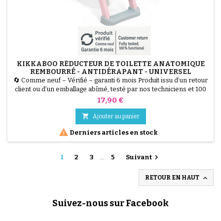
KIKKABOO RÉDUCTEUR DE TOILETTE ANATOMIQUE
REMBOURRÉ - ANTIDÉRAPANT - UNIVERSEL
🔄 Comme neuf – Vérifié – garanti 6 mois Produit issu d’un retour
client ou d’un emballage abîmé, testé par nos techniciens et 100
% fonctionnel. Le Réducteur de Toilette KikkaBoo facilite
Prix
17,90 €
l'apprentissage de la propreté. Il est doté d'une assise
anatomique et d'un rembourrage doux pour un confort maximal

Ajouter au panier
de l'enfant. Antidérapant et équipé de poignées de...

Derniers articles en stock

1
2
3
…
5
Suivant

RETOUR EN HAUT
Suivez-nous sur Facebook