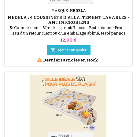
MARQUE:
MEDELA
MEDELA : 4 COUSSINETS D'ALLAITEMENT LAVABLES -
ANTIMICROBIENS
🔄 Comme neuf – Vérifié – garanti 3 mois - Boite abimée Produit
issu d’un retour client ou d’un emballage abîmé, testé par nos
techniciens et 100 % fonctionnel. Les Coussinets d'Allaitement
Prix
12,90 €
Lavables Medela (Lot de 4) sont la solution écologique et
hygiénique pour les fuites de lait. Fabriqués dans un matériau

Ajouter au panier
antimicrobien spécial qui réduit les odeurs,...

Derniers articles en stock