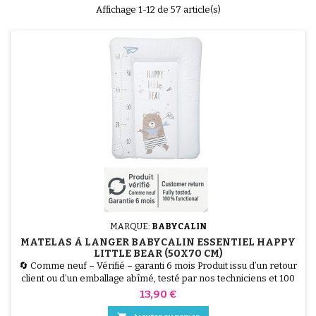
Affichage 1-12 de 57 article(s)
MARQUE:
BABYCALIN
MATELAS À LANGER BABYCALIN ESSENTIEL HAPPY
LITTLE BEAR (50X70 CM)
🔄 Comme neuf – Vérifié – garanti 6 mois Produit issu d’un retour
client ou d’un emballage abîmé, testé par nos techniciens et 100
% fonctionnel. Le Matelas à Langer BABYCALIN Essentiel Happy
Prix
13,90 €
Little Bear (50x70 cm) allie hygiène et confort. Sa surface 100%