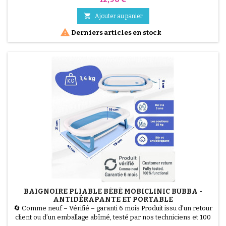
&amp; Click est la solution la plus hygiénique pour la chambre de
bébé. Grâce à son mécanisme Twist &amp; Click, chaque couche

Ajouter au panier
est enveloppée individuellement par...

Derniers articles en stock
BAIGNOIRE PLIABLE BÉBÉ MOBICLINIC BUBBA -
ANTIDÉRAPANTE ET PORTABLE
🔄 Comme neuf – Vérifié – garanti 6 mois Produit issu d’un retour
client ou d’un emballage abîmé, testé par nos techniciens et 100