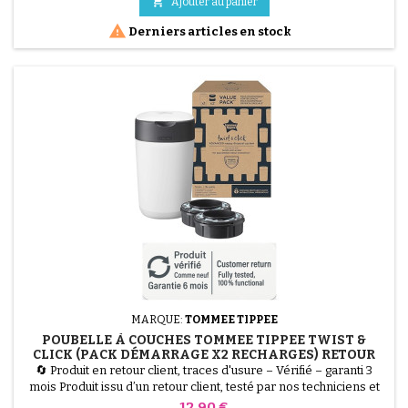
PVC imperméable est facile à nettoyer, tandis que son garnissage

Ajouter au panier
en ouate de polyester assure un...

Derniers articles en stock
MARQUE:
TOMMEE TIPPEE
POUBELLE À COUCHES TOMMEE TIPPEE TWIST &
CLICK (PACK DÉMARRAGE X2 RECHARGES) RETOUR
CLIENT, TRACES D'USURE
🔄 Produit en retour client, traces d'usure – Vérifié – garanti 3
mois Produit issu d’un retour client, testé par nos techniciens et
100 % fonctionnel. La Poubelle à Couches Tommee Tippee Twist
Prix
12,90 €