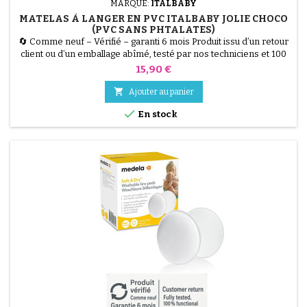
MARQUE:
ITALBABY
MATELAS À LANGER EN PVC ITALBABY JOLIE CHOCO
(PVC SANS PHTALATES)
🔄 Comme neuf – Vérifié – garanti 6 mois Produit issu d’un retour
client ou d’un emballage abîmé, testé par nos techniciens et 100
% fonctionnel. Assurez confort et sécurité à votre bébé pendant
Prix
15,90 €
le change avec le Matelas à Langer Italbaby Jolie. Fabriqué en PVC
souple sans phtalates, il est hygiénique et facilement lavable. Ses

Ajouter au panier
deux bords rehaussés offrent...

En stock