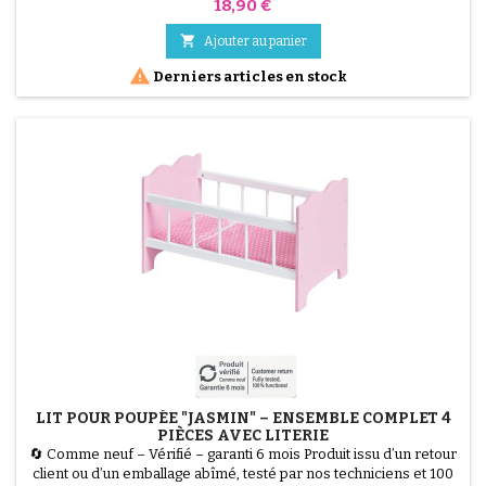
% fonctionnel. Gagnez de la place sans sacrifier le confort ! La
Prix
18,90 €
Baignoire Pliable Mobiclinic Bubba est la solution parfaite pour les
petits espaces et les voyages. Dotée d'un intérieur et de pieds

Ajouter au panier
antidérapants pour une...

Derniers articles en stock
LIT POUR POUPÉE "JASMIN" – ENSEMBLE COMPLET 4
PIÈCES AVEC LITERIE
🔄 Comme neuf – Vérifié – garanti 6 mois Produit issu d’un retour
client ou d’un emballage abîmé, testé par nos techniciens et 100