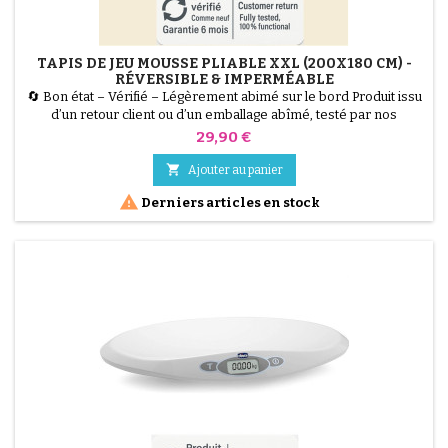
TAPIS DE JEU MOUSSE PLIABLE XXL (200X180 CM) -
RÉVERSIBLE & IMPERMÉABLE
🔄 Bon état – Vérifié – Légèrement abimé sur le bord Produit issu
d’un retour client ou d’un emballage abîmé, testé par nos
techniciens et 100 % fonctionnel. Offrez à votre enfant un espace
Prix
29,90 €
de jeu géant et sécurisé avec ce Tapis de Jeu Pliable XXL (200 x
180 cm). Fabriqué en mousse XPE épaisse (1 cm) et isolante, il

Ajouter au panier
amortit les chutes et protège du froid....

Derniers articles en stock