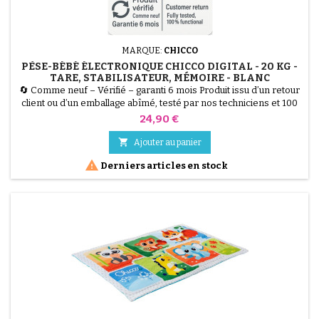
MARQUE:
CHICCO
PÈSE-BÉBÉ ÉLECTRONIQUE CHICCO DIGITAL - 20 KG -
TARE, STABILISATEUR, MÉMOIRE - BLANC
🔄 Comme neuf – Vérifié – garanti 6 mois Produit issu d’un retour
client ou d’un emballage abîmé, testé par nos techniciens et 100
% fonctionnel. Ce Pèse-Bébé Électronique Chicco Digital (Blanc)
Prix
24,90 €
vous assure un suivi de croissance ultra-précis jusqu'à 20 kg. Il
intègre 3 fonctions essentielles : la Fonction Tare (pour peser

Ajouter au panier
bébé avec une serviette), le...

Derniers articles en stock