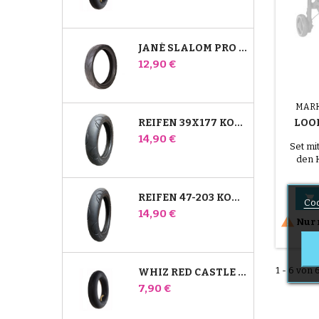
JANÉ SLALOM PRO UND POWERTWIN KINDERWAGENREIFEN
Preis
12,90 €
MAR
REIFEN 39X177 KOMPATIBEL MIT BUGABOO DONKEY KINDERWAGEN - FÜR VORDERRAD
LOOL
Preis
14,90 €
V
Set mi
den 
Con
REIFEN 47-203 KOMPATIBEL MIT BUGABOO DONKEY KINDERWAGEN - FÜR HINTERRAD

Coo
Preis
14,90 €

Nur 
1 - 6 von 6
WHIZ RED CASTLE HINTERES INNENROHR
Preis
7,90 €