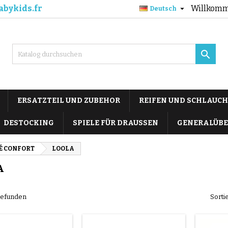
abykids.fr
Willkomm

Deutsch

ERSATZTEIL UND ZUBEHOR
REIFEN UND SCHLAUCH
DESTOCKING
SPIELE FÜR DRAUSSEN
GENERALÜBE
É CONFORT
LOOLA
A
 gefunden
Sorti