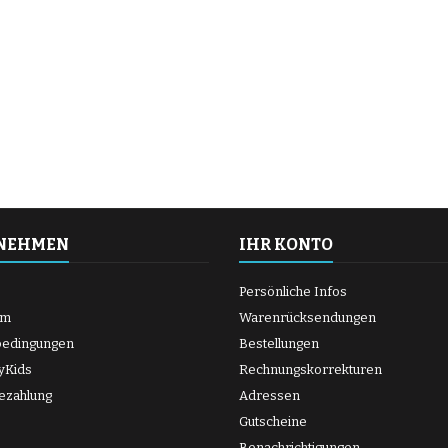
NEHMEN
IHR KONTO
Persönliche Infos
um
Warenrücksendungen
bedingungen
Bestellungen
yKids
Rechnungskorrekturen
ezahlung
Adressen
Gutscheine
Benachrichtigungen