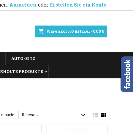
en,
Anmelden
oder
Erstellen Sie ein Konto
shopping_cart
Warenkorb:
0
Artikel - 0,00 €
AUTO-SITZ
RHOLTE PRODUKTE



ert nach:
Relevanz