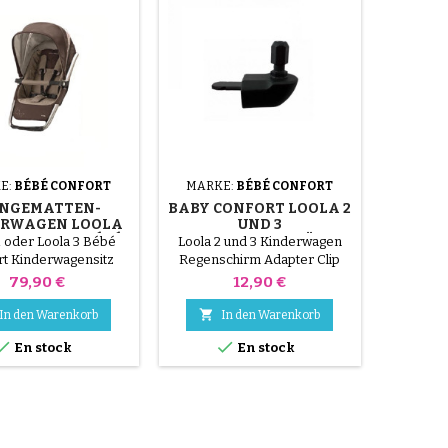
E:
BÉBÉ CONFORT
MARKE:
BÉBÉ CONFORT
NGEMATTEN-
BABY CONFORT LOOLA 2
ERWAGEN LOOLA
UND 3
UT BROWN BÉBÉ
REGENSCHIRMSTÜTZE
2 oder Loola 3 Bébé
Loola 2 und 3 Kinderwagen
CONFORT
rt Kinderwagensitz
Regenschirm Adapter Clip
Preis
Preis
79,90 €
12,90 €

In den Warenkorb
In den Warenkorb


En stock
En stock