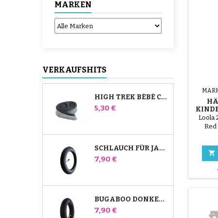
MARKEN
VERKAUFSHITS
MAR
HIGH TREK BÉBÉ CONFORT SCHLAUCH
HÄ
Preis
5,30 €
KIND
RO
Loola 
Red 
SCHLAUCH FÜR JANÉ SLALOM PRO UND POWERTWIN KINDERWAGEN

Preis
7,90 €
BUGABOO DONKEY KINDERWAGEN FRONT INNENROHR
Preis
7,90 €