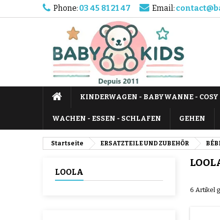
Phone:
03 45 81 21 47
Email:
contact@b
KINDERWAGEN - BABYWANNE - COSY
WACHEN - ESSEN - SCHLAFEN
GEHEN
Startseite
ERSATZTEILE UND ZUBEHÖR
BÉB
LOOL
LOOLA
6 Artikel