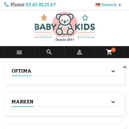
Phone:
03 45 81 21 47

Deutsch
0



shopping_cart
OPTIMA
MARKEN