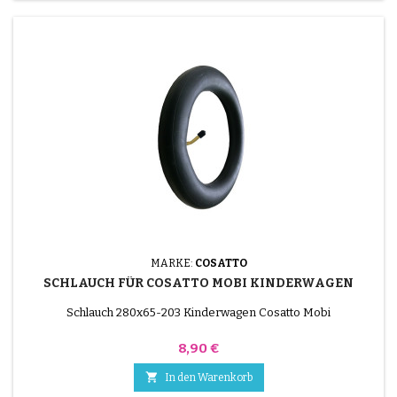
MARKE:
COSATTO
SCHLAUCH FÜR COSATTO MOBI KINDERWAGEN
Schlauch 280x65-203 Kinderwagen Cosatto Mobi
Preis
8,90 €

In den Warenkorb