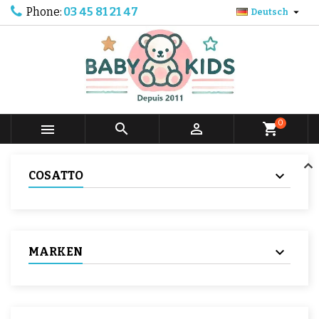
Phone:
03 45 81 21 47

Deutsch
0



shopping_cart
COSATTO
MARKEN