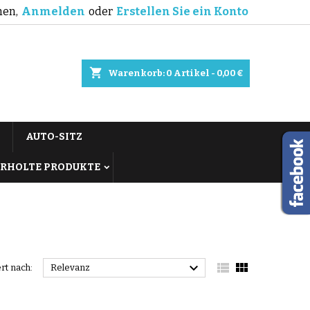
en,
Anmelden
oder
Erstellen Sie ein Konto
shopping_cart
Warenkorb:
0
Artikel - 0,00 €
AUTO-SITZ
RHOLTE PRODUKTE



ert nach:
Relevanz