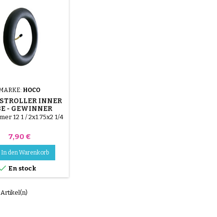
MARKE:
HOCO
STROLLER INNER
E - GEWINNER
MBI, CHAMP S,
er 12 1 / 2x1.75x2 1/4
R L UND ZAPHIR
Preis
7,90 €
In den Warenkorb

En stock
 Artikel(n)