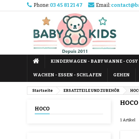
Phone:
03 45 81 21 47
Email:
contact@b
KINDERWAGEN - BABYWANNE - COSY
WACHEN - ESSEN - SCHLAFEN
GEHEN
Startseite
ERSATZTEILE UND ZUBEHÖR
HOC
HOCO
HOCO
1 Artikel