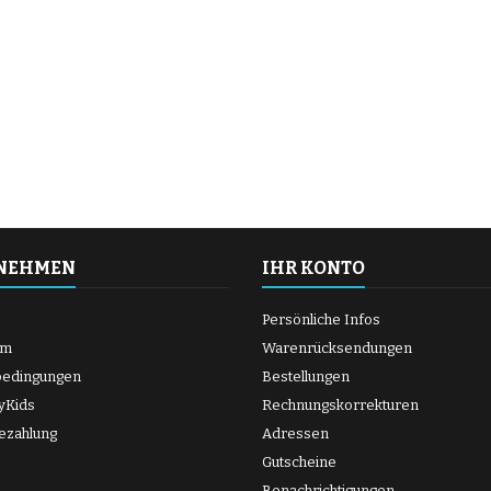
NEHMEN
IHR KONTO
Persönliche Infos
um
Warenrücksendungen
bedingungen
Bestellungen
yKids
Rechnungskorrekturen
ezahlung
Adressen
Gutscheine
Benachrichtigungen