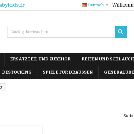
abykids.fr
Willkomm

Deutsch

ERSATZTEIL UND ZUBEHOR
REIFEN UND SCHLAUCH
DESTOCKING
SPIELE FÜR DRAUSSEN
GENERALÜBE
O
Sorti