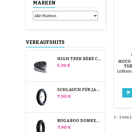
MARKEN
VERKAUFSHITS
HIGH TREK BÉBÉ CONFORT SCHLAUCH
HOCO 
Preis
5,30 €
TUB
KO
Luftkamm
MASTE
SCHLAUCH FÜR JANÉ SLALOM PRO UND POWERTWIN KINDERWAGEN

Preis
7,90 €
1 - 1 von 1
BUGABOO DONKEY KINDERWAGEN FRONT INNENROHR
Preis
7,90 €