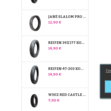
JANÉ SLALOM PRO UND POWERTWIN KINDERWAGENREIFEN
Preis
12,90 €
REIFEN 39X177 KOMPATIBEL MIT BUGABOO DONKEY KINDERWAGEN - FÜR VORDERRAD
Preis
14,90 €
REIFEN 47-203 KOMPATIBEL MIT BUGABOO DONKEY KINDERWAGEN - FÜR HINTERRAD
Coo
Preis
14,90 €
WHIZ RED CASTLE HINTERES INNENROHR
Preis
7,90 €