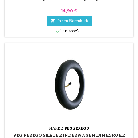
Preis
14,90 €

In den Warenkorb

En stock
MARKE:
PEG PEREGO
PEG PEREGO SKATE KINDERWAGEN INNENROHR