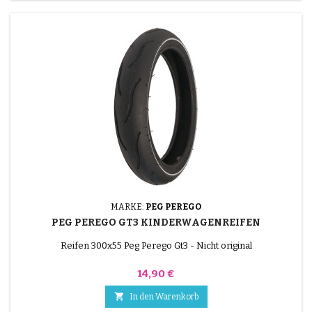
MARKE:
PEG PEREGO
PEG PEREGO GT3 KINDERWAGENREIFEN
Reifen 300x55 Peg Perego Gt3 - Nicht original
Preis
14,90 €

In den Warenkorb