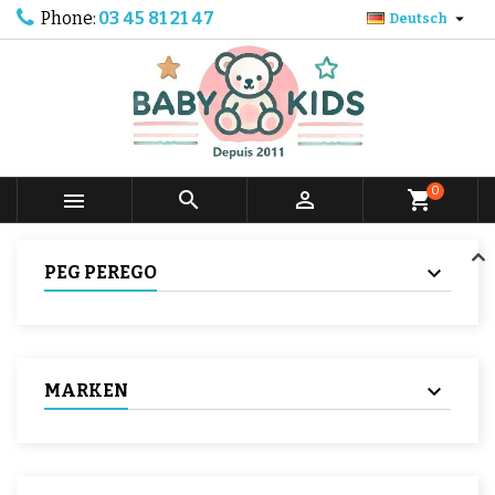
Phone:
03 45 81 21 47

Deutsch
0



shopping_cart
PEG PEREGO
MARKEN