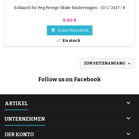
Schlauch für Peg Perego Skate Kinderwagen - 10 1 / 2x17 / 8
Preis
9,90 €

In den Warenkorb

En stock

ZUM SEITENANFANG
Follow us on Facebook

ARTIKEL

UNTERNEHMEN

IHR KONTO