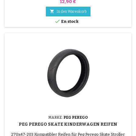
Preis
12,90 €

In den Warenkorb

En stock
MARKE:
PEG PEREGO
PEG PEREGO SKATE KINDERWAGEN REIFEN
270x47-203 Kompatibler Reifen für Peg Perego Skate Stroller