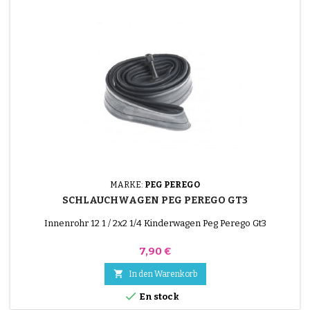
MARKE:
PEG PEREGO
SCHLAUCHWAGEN PEG PEREGO GT3
Innenrohr 12 1 / 2x2 1/4 Kinderwagen Peg Perego Gt3
Preis
7,90 €

In den Warenkorb

En stock