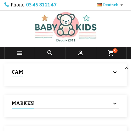
Phone:
03 45 81 21 47

Deutsch
0



shopping_cart
CAM
MARKEN