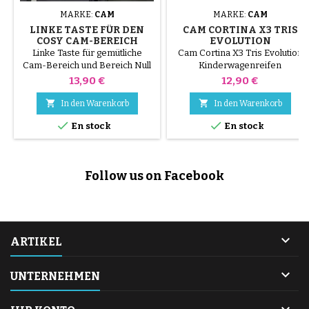
MARKE:
CAM
MARKE:
CAM
LINKE TASTE FÜR DEN
CAM CORTINA X3 TRIS
COSY CAM-BEREICH
EVOLUTION
KINDERWAGENREIFEN
Linke Taste für gemütliche
Cam Cortina X3 Tris Evolution
Cam-Bereich und Bereich Null
Kinderwagenreifen
+Linke Taste, wenn Sie dem
Preis
Preis
13,90 €
12,90 €
Kind gegenüberstehen.


In den Warenkorb
In den Warenkorb


En stock
En stock
Follow us on Facebook

ARTIKEL

UNTERNEHMEN