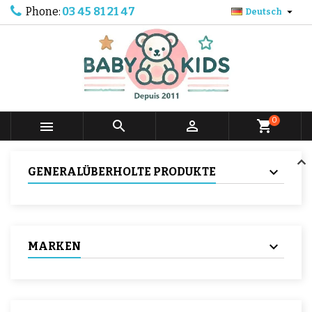
Phone:
03 45 81 21 47

Deutsch
0



shopping_cart
GENERALÜBERHOLTE PRODUKTE
MARKEN