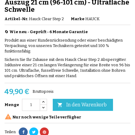
Auszug 21 cm (96-101 cm) - Ultraflache
Schwelle
Artikel-Nr.
Hauck Clear Step 2
Marke
HAUCK
🔄
Wie neu - Geprüft
-
6 Monate Garantie
Produkt aus einer Kundenrücksendung oder einer beschädigten
Verpackung, von unseren Technikern getestet und 100 %
funktionsfähig.
Sichern Sie Ihr Zuhause mit dem Hauck Clear Step 2 Absperrgitter.
Inklusive einer 21 cm langen Verlängerung für eine Breite von 96 bis
101 cm. Ultraflache, fusselfreie Schwelle, Installation ohne Bohren
und praktisches Öffnen mit einer Hand.
49,90 €
Bruttopreis
In den Warenkorb

Menge

Nur noch wenige Teile verfügbar
Teilen