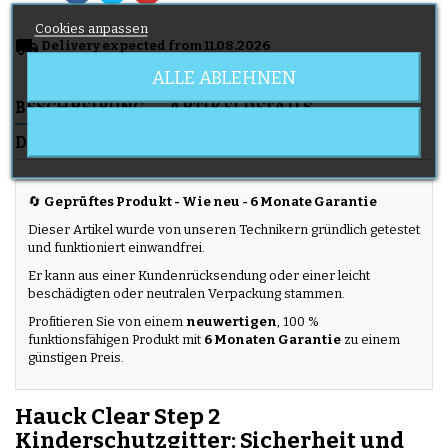
Cookies anpassen
local_shipping
Delivery expected from 11.08.2026
ALLE ABLEHNEN
BESCHREIBUNG
ARTIKELDETAILS
DELIVERY
🔄
Geprüftes Produkt - Wie neu - 6 Monate Garantie
Dieser Artikel wurde von unseren Technikern gründlich getestet
und funktioniert einwandfrei.
Er kann aus einer Kundenrücksendung oder einer leicht
beschädigten oder neutralen Verpackung stammen.
Profitieren Sie von einem
neuwertigen
, 100 %
funktionsfähigen Produkt mit
6 Monaten Garantie
zu einem
günstigen Preis.
Hauck Clear Step 2
Kinderschutzgitter: Sicherheit und