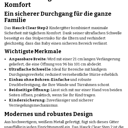
Komfort
Ein sicherer Durchgang für die ganze
Familie
Das
Hauck Clear Step 2
Kindergitter kombiniert maximale
Sicherheit mit täglichem Komfort. Dank seiner ultraflachen Schwelle
beseitigt es das Stolperrisiko für die Eltern und verhindert
gleichzeitig, dass das Baby einen sicheren Bereich verlässt.
Wichtigste Merkmale
Anpassbare Breite:
Wird mit einer 21 cm langen Verlängerung
geliefert, die eine Öffnung von 96 bis 101 cm abdeckt.
Ultraflache Schwelle:
Ideal für Bereiche mit häufigem
Durchgangsverkehr, reduziert versehentliche Stürze erheblich.
Einbau ohne Bohren: Einfache
und robuste
Druckbefestigung, die Ihre Wände und Türrahmen schont.
Beidseitige Öffnung:
Lässt sich mit nur einer Hand von beiden
Seiten öffnen, praktisch, wenn Sie Ihr Kind tragen.
Kindersicherung:
Zuverlässiger und sicherer
Verriegelungsmechanismus.
Modernes und robustes Design
Aus hochwertigem, weißem Metall gefertigt, fügt sich dieses Gitter
unauffällig in jeden Einrichtungsstil ein. Das Hauck Clear Step 2 ist die