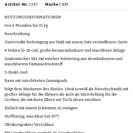
Artikel-Nr.
C247
Marke
CAM
NUTZUNGSINFORMATIONEN
von 6 Monaten bis 15 kg
Beschreibung
Universelle Befestigung am Stuhl mit einem Satz verstellbarer Gurte
4 Höhen (0-18 cm), große herausnehmbare und waschbare Ablage
Anatomischer Sitz mit weicher Polsterung aus abnehmbarem und
waschbarem Fantasiedruckstoff
3-Punkt-Gurt
Basis mit rutschfesten Gummipads
Folgt dem Wachstum des Kindes: Ideal sowohl als Reisehochstuhl mit
großer Ablage für die Kleinen als auch als Sitzerhöhung für die
Großen, die mit ihren Eltern am Tisch sitzen möchten
Einfach mit einem Schwamm zu reinigen
Stoffbezug, waschbar bei 30°C
Ultrakompakter Verschluss
Mit Geschenkbox, perfekt als Geschenkidee