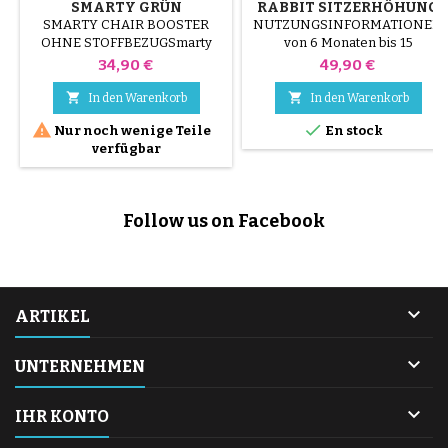
SMARTY GRÜN
RABBIT SITZERHÖHUNG
SMARTY CHAIR BOOSTER
NUTZUNGSINFORMATIONEN
OHNE STOFFBEZUGSmarty
von 6 Monaten bis 15
Sitzerhöhung ab 6 Monate bis
kgBeschreibung Universelle
Preis
Preis
34,90 €
49,90 €
ca. 36 Monate.Folgt der
Befestigung am Stuhl mit einem
Evolution des Babys: Ideal
Satz verstellbarer Gurte4


In den Warenkorb
In den Warenkorb
sowohl als Reisestuhl mit
Höhen (0-18 cm), große


Nur noch wenige Teile
En stock
großer Ablage für die Kleinen
herausnehmbare und
verfügbar
als auch als Booster für die
waschbare
Großen, die mit ihren Eltern am
AblageAnatomischer Sitz mit
Tisch sitzen möchten.Einfach
weicher Polsterung aus
mit einem Schwamm zu
abnehmbarem und
Follow us on Facebook
reinigen,Ultrakompaktes
waschbarem
Falten.
Fantasiedruckstoff3-Punkt-
GurtBasis mit rutschfesten
GummipadsFolgt dem
Wachstum des Kindes: Ideal...

ARTIKEL

UNTERNEHMEN

IHR KONTO