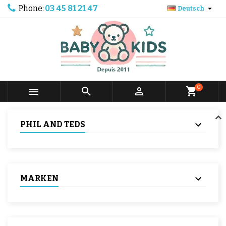
Phone:
03 45 81 21 47

Deutsch
0



shopping_cart
PHIL AND TEDS
MARKEN