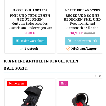
MARKE:
PHIL AND TEDS
MARKE:
PHIL AND TEDS
PHIL UND TEDS GEHEN
REGEN UND SONNE
GEMÜTLICHEN
BEDECKEN PHIL UND
KINDERWAGENRIEMEN
TEDS GEHEN
Gurt zum Befestigen des
Regenschutz und
KINDERWAGEN
Kuschels am Kinderwagen von
Sonnenschutz für den
Phil and Teds Go
Kinderwagen Phil and Teds Go
Preis
Preis
Verkaufsprei
9,90 €
34,90 €
39,90 €


In den Warenkorb
In den Warenkorb


En stock
Nicht auf Lager
10 ANDERE ARTIKEL IN DER GLEICHEN
KATEGORIE:
<
>
Sonderpreis!
Neu