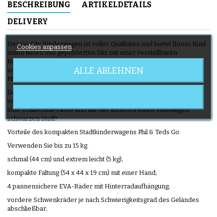
BESCHREIBUNG
ARTIKELDETAILS
DELIVERY
Der Go City Kinderwagen ist voller Qualitäten und bietet Ihrem Kind
Cookies anpassen
einen tiefen und gepolsterten Sitz mit einer verstellbaren
Rückenlehne in mehreren Positionen, einschließlich einer
ALLE ABLEHNEN
vollständig ausgefahrenen für die Verwendung ab den ersten
Monaten des Babys.
Der Go-Kinderwagen ist in verschiedenen Farben erhältlich und
verfügt über einen Sitz mit reversiblem Bezug: auf der einen Seite
eine schillernde Farbe und auf der anderen einen vielseitigen
schwarzen Stoff!
Vorteile des kompakten Stadtkinderwagens Phil & Teds Go:
Verwenden Sie bis zu 15 kg.
schmal (44 cm) und extrem leicht (5 kg);
kompakte Faltung (54 x 44 x 19 cm) mit einer Hand;
4 pannensichere EVA-Räder mit Hinterradaufhängung;
vordere Schwenkräder je nach Schwierigkeitsgrad des Geländes
abschließbar;