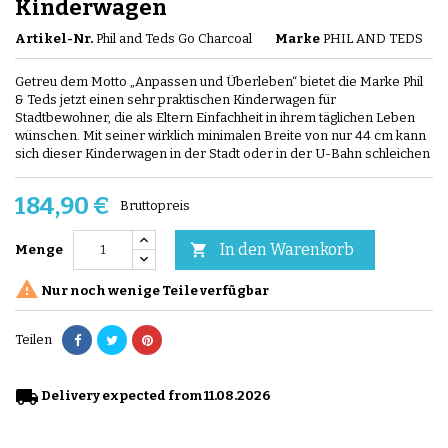
Kinderwagen
Artikel-Nr.
Phil and Teds Go Charcoal
Marke
PHIL AND TEDS
Getreu dem Motto „Anpassen und Überleben“ bietet die Marke Phil
& Teds jetzt einen sehr praktischen Kinderwagen für
Stadtbewohner, die als Eltern Einfachheit in ihrem täglichen Leben
wünschen. Mit seiner wirklich minimalen Breite von nur 44 cm kann
sich dieser Kinderwagen in der Stadt oder in der U-Bahn schleichen
184,90 €
Bruttopreis
In den Warenkorb

Menge

Nur noch wenige Teile verfügbar
Teilen
local_shipping
Delivery expected from 11.08.2026