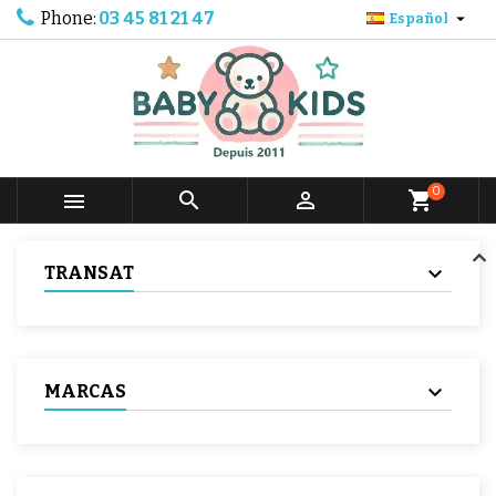
Phone:
03 45 81 21 47

Español
0



shopping_cart
TRANSAT
MARCAS