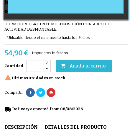
barra de reproducción
Referencia
Transat Looping Lune Caline
Marca
LOOPING
DORMITORIO BATIENTE MULTIPOSICIÓN CON ARCO DE
ACTIVIDAD DESMONTABLE.
- Utilizable desde el nacimiento hasta los 9 kilos
54,90 €
Impuestos incluidos
Añadir al carrito

Cantidad

Últimas unidades en stock
Compartir
local_shipping
Delivery expected from 08/08/2026
DESCRIPCIÓN
DETALLES DEL PRODUCTO