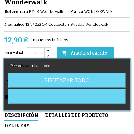
Wonderwalk
Referencia
P 12 B Wonderwalk
Marca
WONDERWALK
Neumático 12 1 / 2x2 1/4 Cochecito 3 Ruedas Wonderwalk
12,90 €
Impuestos incluidos
Añadir al carrito

Cantidad

Personalizar las cookies
En stock
RECHAZAR TODO
Compartir
local_shipping
Delivery expected from 12/08/2026
DESCRIPCIÓN
DETALLES DEL PRODUCTO
DELIVERY