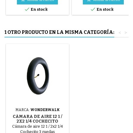
azul o 3 piezas de acero ( gris )


En stock
En stock
El neumático se monta a mano,
sin herramientas, para evitar
pinchar la cámara de aire.
1 OTRO PRODUCTO EN LA MISMA CATEGORÍA:
<
>
MARCA:
WONDERWALK
CÁMARA DE AIRE 12 1 /
2X2 1/4 COCHECITO
WONDERWALK
Cámara de aire 12 1 / 2x2 1/4
Cochecito 3 ruedas