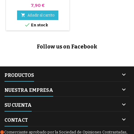
Wonderwalk
Precio
7,90 €

Añadir al carrito

En stock
Follow us on Facebook

PRODUCTOS

NUESTRA EMPRESA

SU CUENTA

CONTACT
Comerciante aprobado por la Sociedad de Opiniones Contrastadas,