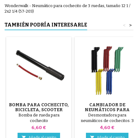
Wonderwalk - Neumático para cochecito de 3 ruedas, tamaño 12 1 /
2x2 1/4 (57-203)
TAMBIÉN PODRÍA INTERESARLE
<
>
BOMBA PARA COCHECITO,
CAMBIADOR DE
BICICLETA, SCOOTER
NEUMÁTICOS PARA
COCHECITO COLOR
Bomba de rueda para
Desmontadora para
ALEATORIO 1 PAQUETE DE
cochecito
neumáticos de cochecitos. 3
3 PIEZAS
piezas de plástico de alta
Precio
Precio
6,60 €
4,60 €
calidad, colores aleatorios,
negro, rojo, verde, amarillo y


Añadir al carrito
Añadir al carrito