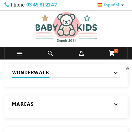
Phone:
03 45 81 21 47

Español
0



shopping_cart
WONDERWALK
MARCAS