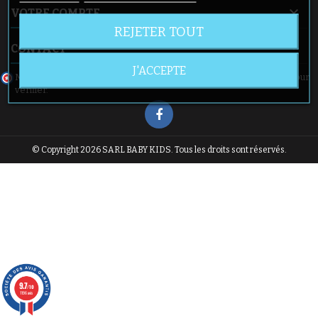

VOTRE COMPTE
REJETER TOUT

CONTACT
J'ACCEPTE
Marchand approuvé par la Société des Avis Garantis,
cliquez ici pour
vérifier
.
© Copyright 2026 SARL BABY KIDS. Tous les droits sont réservés.
9.7
/10
1196 avis