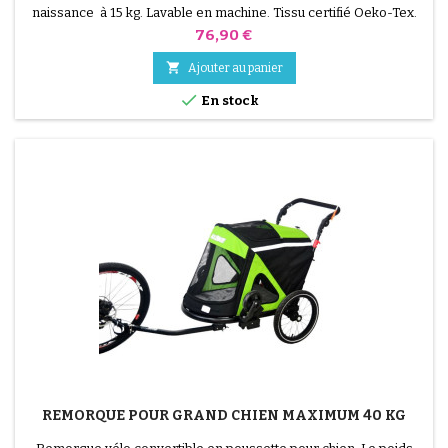
naissance à 15 kg. Lavable en machine. Tissu certifié Oeko-Tex.
Prix
76,90 €

Ajouter au panier

En stock
REMORQUE POUR GRAND CHIEN MAXIMUM 40 KG