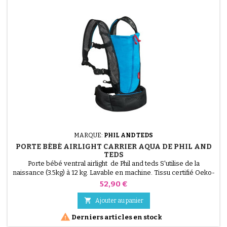
MARQUE:
PHIL AND TEDS
PORTE BÉBÉ AIRLIGHT CARRIER AQUA DE PHIL AND
TEDS
Porte bébé ventral airlight de Phil and teds S'utilise de la
naissance (3.5kg) à 12 kg. Lavable en machine. Tissu certifié Oeko-
Tex.
Prix
52,90 €

Ajouter au panier

Derniers articles en stock