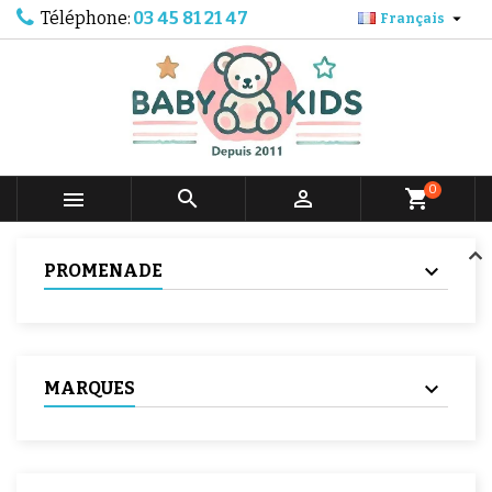
Téléphone:
03 45 81 21 47

Français
0



shopping_cart
PROMENADE
MARQUES