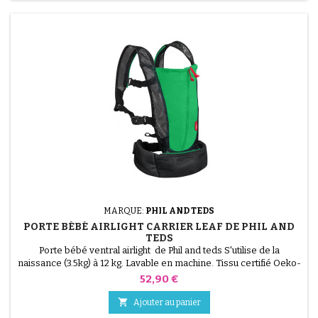
MARQUE:
PHIL AND TEDS
PORTE BÉBÉ AIRLIGHT CARRIER LEAF DE PHIL AND
TEDS
Porte bébé ventral airlight de Phil and teds S'utilise de la
naissance (3.5kg) à 12 kg. Lavable en machine. Tissu certifié Oeko-
Tex.
Prix
52,90 €

Ajouter au panier