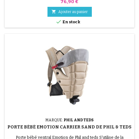
Prix
76,90 €

Ajouter au panier

En stock
MARQUE:
PHIL AND TEDS
PORTE BÉBÉ EMOTION CARRIER SAND DE PHIL & TEDS
Porte bébé ventral Emotion de Phil and teds S'utilise de la