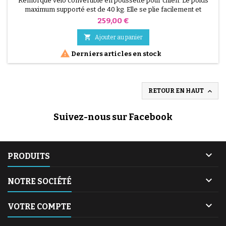
Remorque vélo convertible en poussette pour chien. Le poids
maximum supporté est de 40 kg. Elle se plie facilement et
s'attache à votre vélo en fixant l'attache fournie sur l'axe de la
Prix
259,00 €
roue arrière de votre vélo. Coussin lavable et protection pluie
incluse. Dimensions: Mode remorque vélo (barre incluse): 140 x

Ajouter au panier
66 x 91 cm Mode poussette: 96 x 66 x 91-106...

Derniers articles en stock

RETOUR EN HAUT
Suivez-nous sur Facebook

PRODUITS

NOTRE SOCIÉTÉ

VOTRE COMPTE