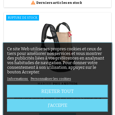

Derniers articles en stock
RUPTURE DE STOCK
Ce site Web utilise ses propres cookies et ceux de
tiers pour améliorer nos services et vous montrer
des publicités liées à vos préférences en analysant
vos habitudes de navigation. Pour donner votre
consentement à son utilisation, appuyez sur le
bouton Accepter.
Informations
Personnaliser les cookies
MARQUE:
PHIL AND TEDS
PORTE BÉBÉ AIRLIGHT CARRIER SAND DE PHIL AND
REJETER TOUT
TEDS
Porte bébé ventral airlight de Phil and teds S'utilise de la
naissance (3.5kg) à 12 kg. Lavable en machine. Tissu certifié Oeko-
J'ACCEPTE
Tex.
Prix
52,90 €