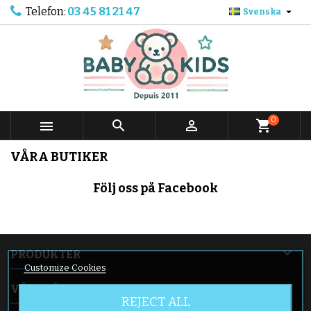
Telefon:
03 45 81 21 47

Svenska
0



shopping_cart
VÅRA BUTIKER
Följ oss på Facebook

PRODUKTER
Customize Cookies

VÅRT FÖRETAG
REJECT ALL