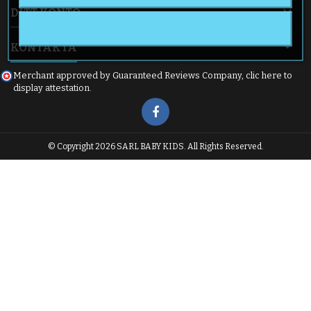

DITT KONTO

KONTAKTA
Merchant approved by Guaranteed Reviews Company,
clic here to
display attestation
.
© Copyright 2026 SARL BABY KIDS. All Rights Reserved.