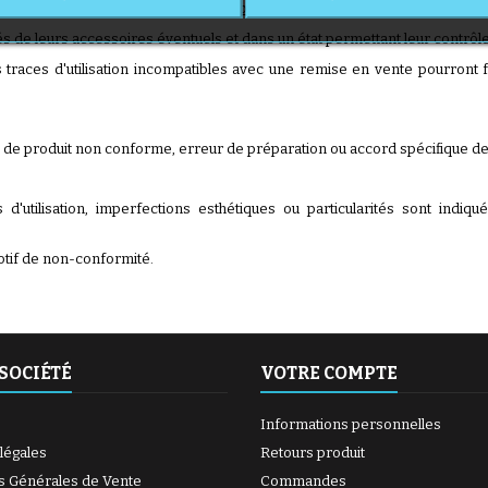
 du produit à l'adresse :
contact@babykids.fr
 de leurs accessoires éventuels et dans un état permettant leur contrôle
races d'utilisation incompatibles avec une remise en vente pourront f
cas de produit non conforme, erreur de préparation ou accord spécifique d
 d'utilisation, imperfections esthétiques ou particularités sont indiqu
otif de non-conformité.
SOCIÉTÉ
VOTRE COMPTE
Informations personnelles
légales
Retours produit
s Générales de Vente
Commandes