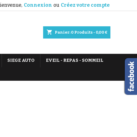
ienvenue,
Connexion
ou
Créez votre compte
shopping_cart
Panier:
0
Produits - 0,00 €
SIEGE AUTO
EVEIL - REPAS - SOMMEIL