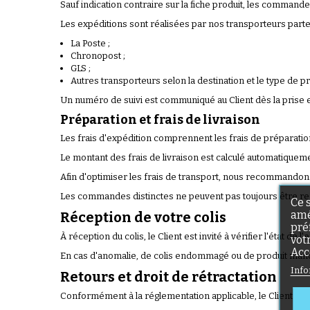
Sauf indication contraire sur la fiche produit, les comma
Les expéditions sont réalisées par nos transporteurs part
La Poste ;
Chronopost ;
GLS ;
Autres transporteurs selon la destination et le type de pr
Un numéro de suivi est communiqué au Client dès la prise en 
Préparation et frais de livraison
Les frais d'expédition comprennent les frais de préparatio
Le montant des frais de livraison est calculé automatiqueme
Afin d'optimiser les frais de transport, nous recommando
Les commandes distinctes ne peuvent pas toujours être re
Ce 
amé
Réception de votre colis
pré
À réception du colis, le Client est invité à vérifier l'état de
vot
Acc
En cas d'anomalie, de colis endommagé ou de produit manquan
Info
Retours et droit de rétractation
Conformément à la réglementation applicable, le Client c