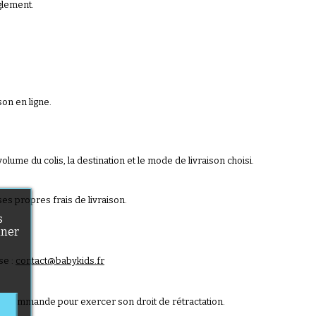
glement.
son en ligne.
ume du colis, la destination et le mode de livraison choisi.
s propres frais de livraison.
s
nner
se :
contact@babykids.fr
sa commande pour exercer son droit de rétractation.