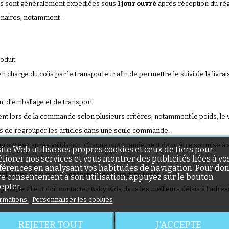
ndes sont généralement expédiées sous
1 jour ouvré
après réception du rè
enaires, notamment :
oduit.
charge du colis par le transporteur afin de permettre le suivi de la livrai
n, d'emballage et de transport.
nt lors de la commande selon plusieurs critères, notamment le poids, le vol
ns de regrouper les articles dans une seule commande.
groupées après validation. Chaque commande peut donc être soumise à se
site Web utilise ses propres cookies et ceux de tiers pour
liorer nos services et vous montrer des publicités liées à vo
férences en analysant vos habitudes de navigation. Pour do
 l'emballage ainsi que la conformité des produits livrés.
re consentement à son utilisation, appuyez sur le bouton
epter.
t, le Client doit contacter Baby Kids dans les meilleurs délais à l'adres
rmations
Personnaliser les cookies
onsommateur dispose d'un délai de
14 jours
à compter de la réception de 
REJETER TOUT
J'ACCEPTE