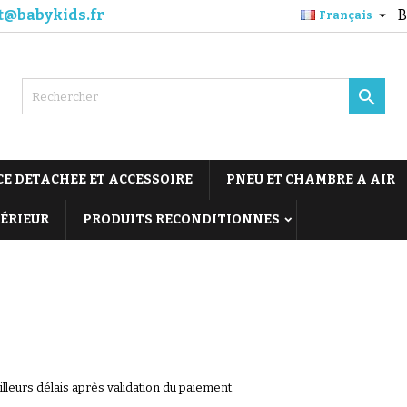
t@babykids.fr
B

Français

CE DETACHEE ET ACCESSOIRE
PNEU ET CHAMBRE A AIR
TÉRIEUR
PRODUITS RECONDITIONNES
eurs délais après validation du paiement.