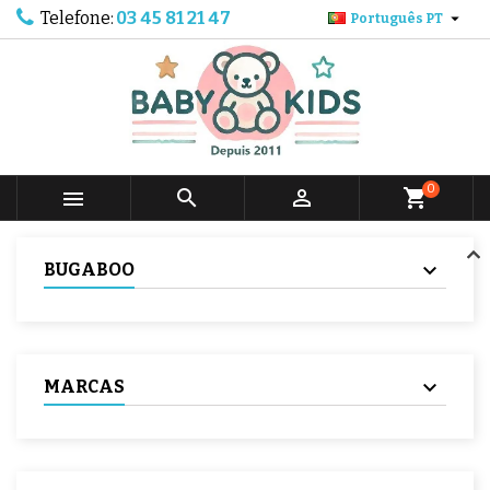
Telefone:
03 45 81 21 47

Português PT
0



shopping_cart
BUGABOO
MARCAS