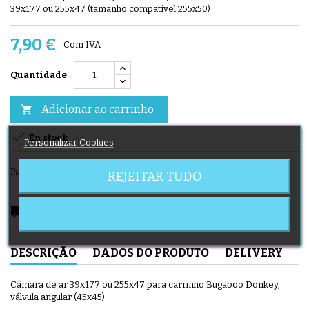
39x177 ou 255x47 (tamanho compatível 255x50)
7,90 €
Com IVA
Quantidade
Adicionar ao carrinho


En stock
Personalizar Cookies
Partilhar
REJEITAR TUDO
local_shipping
Delivery expected from 2026-08-12
DESCRIÇÃO
DADOS DO PRODUTO
DELIVERY
Câmara de ar 39x177 ou 255x47 para carrinho Bugaboo Donkey,
válvula angular (45x45)