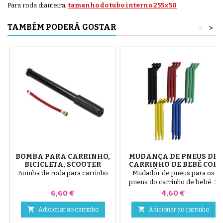
Para roda dianteira,
tamanho do tubo interno 255x50
TAMBÉM PODERÁ GOSTAR
<
>
BOMBA PARA CARRINHO,
MUDANÇA DE PNEUS DE
BICICLETA, SCOOTER
CARRINHO DE BEBÉ COR
ALEATÓRIA 1 PACOTE DE
Bomba de roda para carrinho
Mudador de pneus para os
3 PEÇAS
pneus do carrinho de bebé. 3
peças de plástico de alta
Preço
Preço
6,60 €
4,60 €
qualidade, cores aleatórias,
preto, vermelho, verde,


Adicionar ao carrinho
Adicionar ao carrinho
amarelo e azul ou 3 peças em