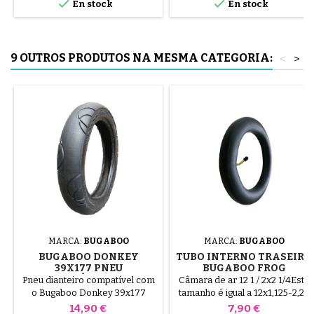


En stock
En stock
aço ( cinzento ) O pneu é
montado à mão, sem
ferramentas, para evitar furar a
câmara de ar.
9 OUTROS PRODUTOS NA MESMA CATEGORIA:
<
>
MARCA:
BUGABOO
MARCA:
BUGABOO
BUGABOO DONKEY
TUBO INTERNO TRASEIRO
39X177 PNEU
BUGABOO FROG
COMPATÍVEL COM O
Pneu dianteiro compatível com
Câmara de ar 12 1 / 2x2 1/4Este
CARRINHO DE BEBÉ -
o Bugaboo Donkey 39x177
tamanho é igual a 12x1,125-2,25
PARA A RODA
Pneu de substituição para a
Preço
Preço
14,90 €
7,90 €
DIANTEIRA