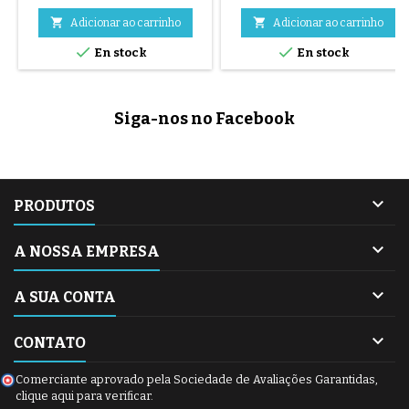
roda dianteira do carrinho
Bugaboo Donkey. Medida


Adicionar ao carrinho
Adicionar ao carrinho
39x177, concebido para


En stock
En stock
substituir um pneu gasto,
mantendo a roda original.
Montagem com câmara de ar
compatível (não incluída).
Siga-nos no Facebook

PRODUTOS

A NOSSA EMPRESA

A SUA CONTA

CONTATO
Comerciante aprovado pela Sociedade de Avaliações Garantidas,
clique aqui para verificar
.