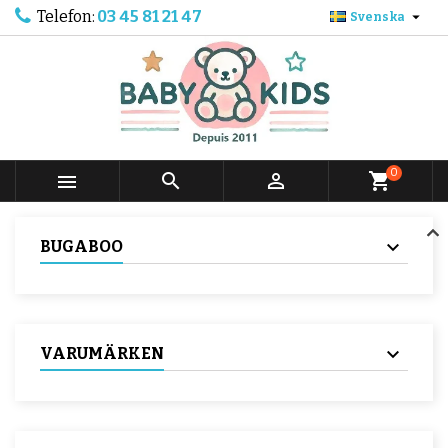
Telefon:
03 45 81 21 47

Svenska
0



shopping_cart
BUGABOO
VARUMÄRKEN