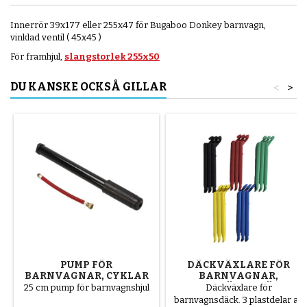
Innerrör 39x177 eller 255x47 för Bugaboo Donkey barnvagn,
vinklad ventil ( 45x45 )
För framhjul,
slangstorlek 255x50
DU KANSKE OCKSÅ GILLAR
<
>
PUMP FÖR
DÄCKVÄXLARE FÖR
BARNVAGNAR, CYKLAR
BARNVAGNAR,
OCH SKOTRAR
SLUMPMÄSSIG FÄRG 1
25 cm pump för barnvagnshjul
Däckväxlare för
FÖRPACKNING MED 3
barnvagnsdäck. 3 plastdelar av