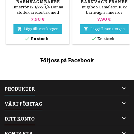
BARNVAGN BAKRE
BARNVAGN FRÄMRE
INNERRÖR
INNERRÖR
Innerrör 12 1/2x2 1/4 Denna
Bugaboo Cameleon 10x2
storlek är identisk med
barnvagns innerrör
12x1,125-2,25
Pris
Pris
7,90 €
7,90 €


Lägg till i varukorgen
Lägg till i varukorgen


En stock
En stock
Följ oss på Facebook

PRODUKTER

VÅRT FÖRETAG

DITT KONTO

KONTAKTA