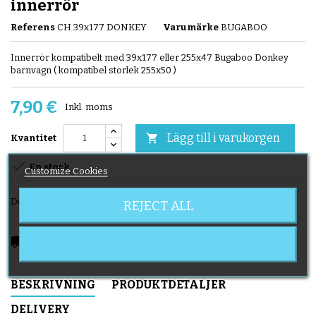
innerrör
Referens
CH 39x177 DONKEY
Varumärke
BUGABOO
Innerrör kompatibelt med 39x177 eller 255x47 Bugaboo Donkey
barnvagn ( kompatibel storlek 255x50 )
7,90 €
Inkl. moms
Lägg till i varukorgen

Kvantitet

En stock
Customize Cookies
Dela
REJECT ALL
local_shipping
Delivery expected from 2026-08-11
BESKRIVNING
PRODUKTDETALJER
DELIVERY