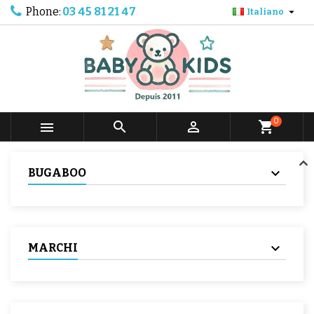
Phone:
03 45 81 21 47

Italiano
0



shopping_cart
BUGABOO
MARCHI