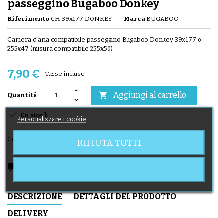
passeggino Bugaboo Donkey
Riferimento
CH 39x177 DONKEY
Marca
BUGABOO
Camera d'aria compatibile passeggino Bugaboo Donkey 39x177 o
255x47 (misura compatibile 255x50)
7,90 €
Tasse incluse
Aggiungi al carrello

Quantità

En stock
Personalizzare i cookie
Condividi
RIFIUTA TUTTI
local_shipping
Delivery expected from 11/08/2026
DESCRIZIONE
DETTAGLI DEL PRODOTTO
DELIVERY