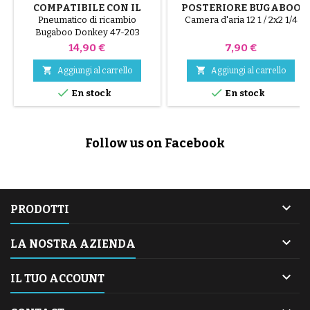
COMPATIBILE CON IL
POSTERIORE BUGABOO
PASSEGGINO BUGABOO
GECKO
Pneumatico di ricambio
Camera d'aria 12 1 / 2x2 1/4
DONKEY - PER RUOTA
Bugaboo Donkey 47-203
POSTERIORE
Pneumatico compatibile con la
Prezzo
Prezzo
14,90 €
7,90 €
ruota posteriore del
passeggino Bugaboo Donkey.


Aggiungi al carrello
Aggiungi al carrello
Questo pneumatico nel formato


En stock
En stock
47-203 (12 pollici) consente di
sostituire uno pneumatico
usurato mantenendo la ruota
originale. Camera d'aria non
Follow us on Facebook
inclusa.

PRODOTTI

LA NOSTRA AZIENDA

IL TUO ACCOUNT