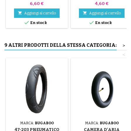
di alta qualità, colori casuali,
Prezzo
Prezzo
6,60 €
4,60 €
nero, rosso, verde, giallo e blu
oppure 3 parti in acciaio ( grigio


Aggiungi al carrello
Aggiungi al carrello
) Il montaggio del pneumatico


En stock
En stock
avviene a mano, senza attrezzi,
per evitare di forare la camera
d'aria.
9 ALTRI PRODOTTI DELLA STESSA CATEGORIA:
>
<
MARCA:
BUGABOO
MARCA:
BUGABOO
47-203 PNEUMATICO
CAMERA D'ARIA