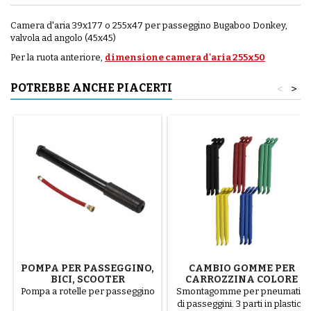
Camera d'aria 39x177 o 255x47 per passeggino Bugaboo Donkey,
valvola ad angolo (45x45)
Per la ruota anteriore,
dimensione camera d'aria 255x50
POTREBBE ANCHE PIACERTI
<
>
POMPA PER PASSEGGINO,
CAMBIO GOMME PER
BICI, SCOOTER
CARROZZINA COLORE
CASUALE 1 CONFEZIONE
Pompa a rotelle per passeggino
Smontagomme per pneumatici
DA 3 PEZZI
di passeggini. 3 parti in plastica