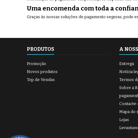
Uma encomenda com toda a confia
Graças às nossas soluções de pagamento seguras, pode en
PRODUTOS
A NOS
Promoção
Entrega
Novos produtos
Notícia le
Top de Vendas
Termos d
Sobre a 
pagament
Contacte
Mapa do s
Lojas
Levantam