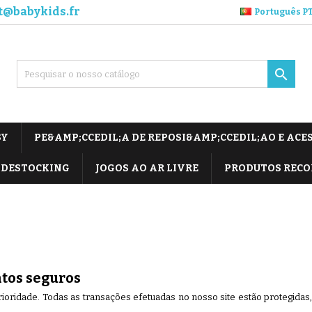
t@babykids.fr
Português P

SY
PE&AMP;CCEDIL;A DE REPOSI&AMP;CCEDIL;AO E ACE
DESTOCKING
JOGOS AO AR LIVRE
PRODUTOS REC
tos seguros
oridade. Todas as transações efetuadas no nosso site estão protegidas, 