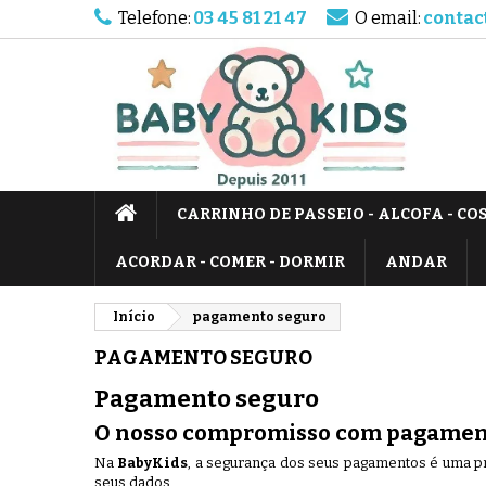
Telefone:
03 45 81 21 47
O email:
contac
CARRINHO DE PASSEIO - ALCOFA - CO
ACORDAR - COMER - DORMIR
ANDAR
Início
pagamento seguro
PAGAMENTO SEGURO
Pagamento seguro
O nosso compromisso com pagamen
Na
BabyKids
, a segurança dos seus pagamentos é uma pri
seus dados.