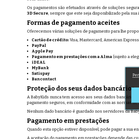
Os pagamentos são efetuados através de soluções segura
3D Secure
, sempre que este seja disponibilizado pela sua i
Formas de pagamento aceites
Oferecemos várias soluções de pagamento para lhe proporc
Cartão de crédito:
Visa, Mastercard, American Expres
PayPal
Apple Pay
Pagamento em prestações com a Alma
(sujeito a ele
iDEAL
MyBank
Satispay
Per
Bancontact
Proteção dos seus dados bancários
A BabyKids nunca tem acesso aos seus dados bancários 
pagamento seguros, em conformidade com as normas de s
Nenhum dado bancário é guardado nos servidores da Bab
Pagamento em prestações
Quando esta opção estiver disponível, pode pagar a sua 
A aceitação do pagamento em prestações depende das cond