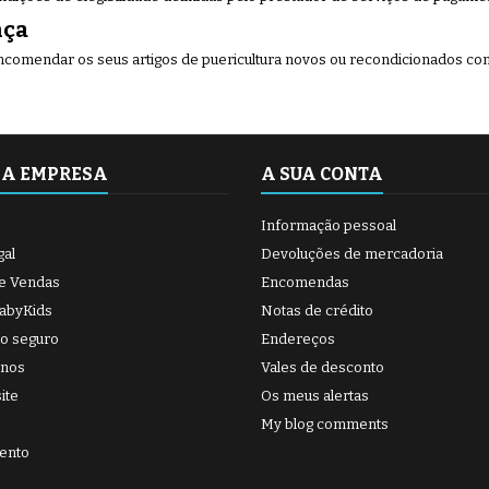
nça
comendar os seus artigos de puericultura novos ou recondicionados com
SA EMPRESA
A SUA CONTA
Informação pessoal
gal
Devoluções de mercadoria
e Vendas
Encomendas
BabyKids
Notas de crédito
o seguro
Endereços
-nos
Vales de desconto
ite
Os meus alertas
My blog comments
ento