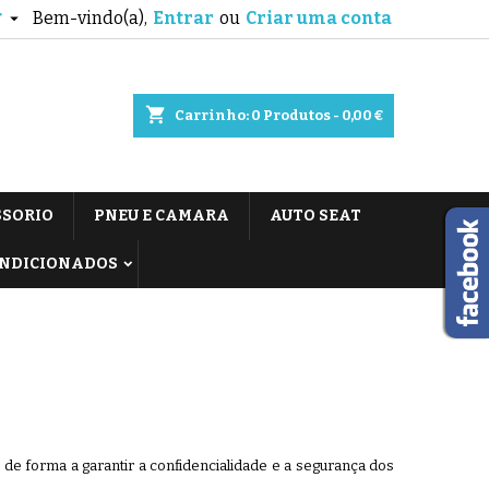
Bem-vindo(a),
Entrar
ou
Criar uma conta

T
shopping_cart
Carrinho:
0
Produtos - 0,00 €
SSORIO
PNEU E CAMARA
AUTO SEAT
ONDICIONADOS
de forma a garantir a confidencialidade e a segurança dos