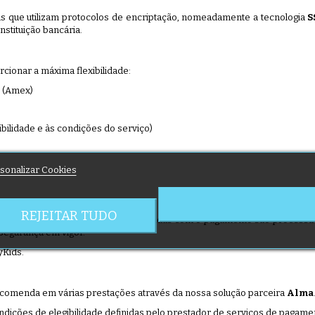
s que utilizam protocolos de encriptação, nomeadamente a tecnologia
S
nstituição bancária.
ionar a máxima flexibilidade:
s (Amex)
gibilidade e às condições do serviço)
sonalizar Cookies
REJEITAR TUDO
completos. As informações relacionadas com o pagamento são processad
egurança em vigor.
yKids.
encomenda em várias prestações através da nossa solução parceira
Alma
ições de elegibilidade definidas pelo prestador de serviços de pagame