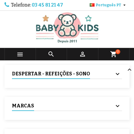
Telefone:
03 45 81 21 47

Português PT
0



shopping_cart
DESPERTAR - REFEIÇÕES - SONO
MARCAS