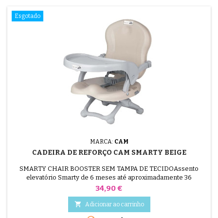
Esgotado
MARCA:
CAM
CADEIRA DE REFORÇO CAM SMARTY BEIGE
SMARTY CHAIR BOOSTER SEM TAMPA DE TECIDOAssento
elevatório Smarty de 6 meses até aproximadamente 36
meses.Acompanha a evolução do bebé: ideal tanto como cadeira
Preço
34,90 €
de viagem com grande prateleira para os mais pequenos como
como reforço para os mais velhos que querem sentar-se à mesa

Adicionar ao carrinho
com os pais.Fácil de limpar com uma esponja,Dobragem ultra