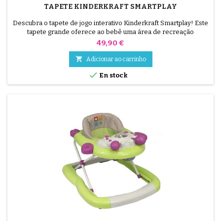
TAPETE KINDERKRAFT SMARTPLAY
Descubra o tapete de jogo interativo Kinderkraft Smartplay! Este
tapete grande oferece ao bebê uma área de recreação
confortável! O fundo do tapete é grosso e muito macio, suas
Preço
49,90 €
laterais podem ser levantadas e amarradas para formar um
cercadinho.

Adicionar ao carrinho

En stock