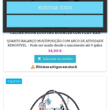
REJEITAR TUDO
MARCA:
LOOPING
CALINE MOON LOOPING BOUNCER COM PLAY BAR
QUARTO BALANÇO MULTIPOSIÇÃO COM ARCO DE ATIVIDADE
REMOVÍVEL. - Pode ser usado desde o nascimento até 9 quilos
Preço
54,90 €

Adicionar ao carrinho

Últimos artigos em stock
Esgotado