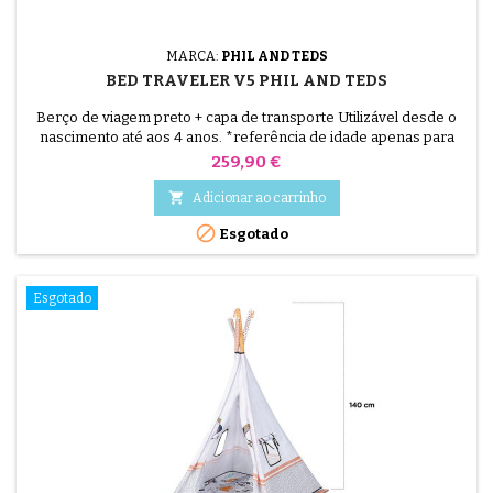
MARCA:
PHIL AND TEDS
BED TRAVELER V5 PHIL AND TEDS
Berço de viagem preto + capa de transporte Utilizável desde o
nascimento até aos 4 anos. *referência de idade apenas para
informação Ideal em casa e em movimento, dentro ou fora de
Preço
259,90 €
casa, para dormir ou brincar! modo de berço autônomo ou como
um co-dorminhoco de cabeceira desde o recém-nascido

Adicionar ao carrinho
quando a criança pode rolar, ou por volta dos 5 meses de...

Esgotado
Esgotado