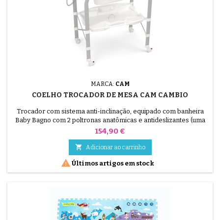
MARCA:
CAM
COELHO TROCADOR DE MESA CAM CAMBIO
Trocador com sistema anti-inclinação, equipado com banheira
Baby Bagno com 2 poltronas anatômicas e antideslizantes (uma
inclinada para bebês de 0 a 6 meses e outra com apoio de
Preço
154,90 €
braços para bebês de 6 a 12 meses).Espaço para saboneteira e
porta-esponjas, pequeno duche, rolha e mangueira para

Adicionar ao carrinho
escoamento de água, gaveta para objectos com porta-garrafas,

Últimos artigos em stock
4...