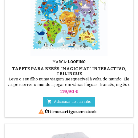
MARCA:
LOOPING
TAPETE PARA BEBÉS "MAGIC MAT" INTERACTIVO,
TRILINGUE
Leve o seu filho numa viagem inesquecível à volta do mundo. Ele
vai percorrer o mundo a jogar em várias línguas: francês, inglês e
espanhol Sons, informações, música, 3 línguas, 2 jogos com
Preço
119,90 €
diferentes níveis de dificuldade 1 caneta de leitura
personalizável, gravar a sua própria voz e a música preferida do

Adicionar ao carrinho
seu filho.

Últimos artigos em stock