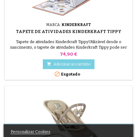
MARCA:
KINDERKRAFT
TAPETE DE ATIVIDADES KINDERKRAFT TIPPY
Tapete de atividades Kinderkraft TippyUtilizável desde o
nascimento, o tapete de atividades Kinderkraft Tippy pode ser
usado de 3 maneiras. Tapete despertador com arcos para os
Preço
74,90 €
mais pequenos, tapete com tenda e tapete individual,
proporcionará muitas horas de jogo ao seu bebé.

Adicionar ao carrinho

Esgotado
Personalizar Cookies