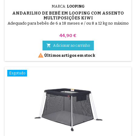
MARCA:
LOOPING
ANDARILHO DE BEBÊ EM LOOPING COM ASSENTO
MULTIPOSIÇÕES KIWI
Adequado para bebês de 6 a 18 meses e / ou 8 a 12 kg no máximo
Preço
44,90 €

Adicionar ao carrinho

Últimos artigos em stock
Esgotado