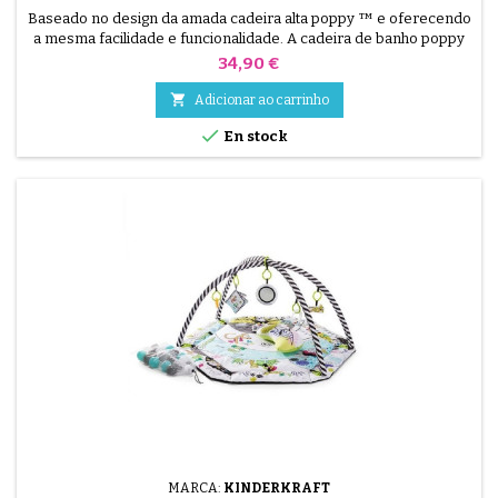
Baseado no design da amada cadeira alta poppy ™ e oferecendo
a mesma facilidade e funcionalidade. A cadeira de banho poppy
™ é a nossa solução completa para pequenas doenças! Não há
Preço
34,90 €
necessidade de acessórios ou ferramentas adicionais, nossa
cadeira de banho para bebê está pronta para ser retirada da

Adicionar ao carrinho
caixa - nenhuma montagem necessária!

En stock
MARCA:
KINDERKRAFT