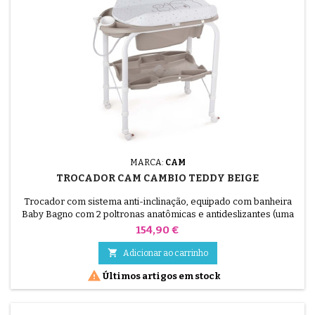
MARCA:
CAM
TROCADOR CAM CAMBIO TEDDY BEIGE
Trocador com sistema anti-inclinação, equipado com banheira
Baby Bagno com 2 poltronas anatômicas e antideslizantes (uma
inclinada para bebês de 0 a 6 meses e outra com apoio de
Preço
154,90 €
braços para bebês de 6 a 12 meses).Espaço para saboneteira e
porta-esponjas, pequeno duche, rolha e mangueira para

Adicionar ao carrinho
escoamento de água, gaveta para objectos com porta-garrafas,

Últimos artigos em stock
4...