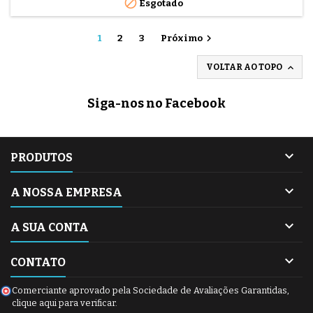

Esgotado
compacta.

1
2
3
Próximo

VOLTAR AO TOPO
Siga-nos no Facebook

PRODUTOS

A NOSSA EMPRESA

A SUA CONTA

CONTATO
Comerciante aprovado pela Sociedade de Avaliações Garantidas,
clique aqui para verificar
.