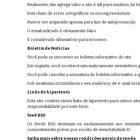
Realmente não agrega valor e não é útil para usuários da I
Está cheio de erros ortográficos ou incompreensíveis
Parece ser arquivado apenas para fins de autopromoção
O email indicado é obviamente falso
É considerado difamatório para terceiros
Boletim de Notícias
Você pode se inscrever no boletim informativo do site.
Em seguida, você receberá automaticamente newsletters gr
Você pode cancelar a assinatura do boletim informativo a 
Sob nenhuma circunstância o seu endereço de e-mail será 
Links de hipertexto
Este site contém vários links de hipertexto para outros si
responsabilidade por este facto.
feed RSS
Os feeds RSS destinam-se exclusivamente aos visitant
consentimento prévio por escrito de www.babykids.fr.
Saiba mais sobre nossas condições gerais de venda