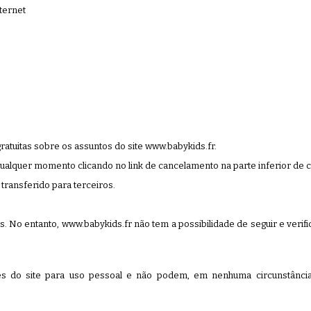
nternet
atuitas sobre os assuntos do site www.babykids.fr.
qualquer momento clicando no link de cancelamento na parte inferior de c
transferido para terceiros.
tes. No entanto, www.babykids.fr não tem a possibilidade de seguir e veri
es do site para uso pessoal e não podem, em nenhuma circunstância,