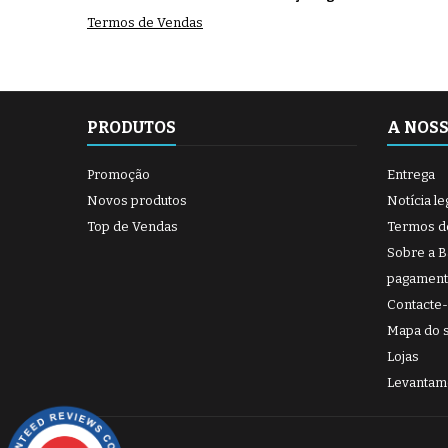
Termos de Vendas
PRODUTOS
A NOS
Promoção
Entrega
Novos produtos
Notícia le
Top de Vendas
Termos d
Sobre a 
pagament
Contacte
Mapa do s
Lojas
Levantam