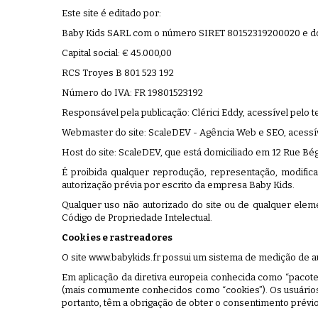
Este site é editado por:
Baby Kids SARL com o número SIRET 80152319200020 e domi
Capital social:
€ 45.000,00
RCS Troyes B 801 523 192
Número do IVA: FR 19801523192
Responsável pela publicação: Clérici Eddy, acessível pelo
Webmaster do site: ScaleDEV - Agência Web e SEO, acessí
Host do site: ScaleDEV, que está domiciliado em 12 Rue B
É proibida qualquer reprodução, representação, modifica
autorização prévia por escrito da empresa Baby Kids.
Qualquer uso não autorizado do site ou de qualquer elem
Código de Propriedade Intelectual.
Cookies e rastreadores
O site www.babykids.fr possui um sistema de medição de 
Em aplicação da diretiva europeia conhecida como “pacot
(mais comumente conhecidos como “cookies”). Os usuários d
portanto, têm a obrigação de obter o consentimento prévio