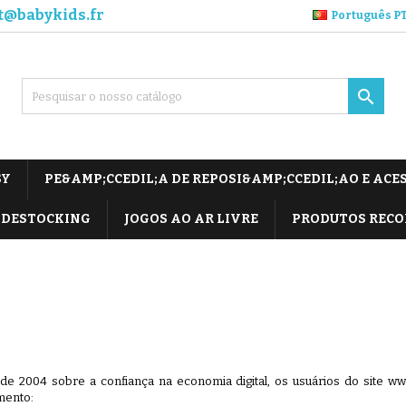
t@babykids.fr
Português P

SY
PE&AMP;CCEDIL;A DE REPOSI&AMP;CCEDIL;AO E ACE
DESTOCKING
JOGOS AO AR LIVRE
PRODUTOS REC
o de 2004 sobre a confiança na economia digital, os usuários do site w
mento: