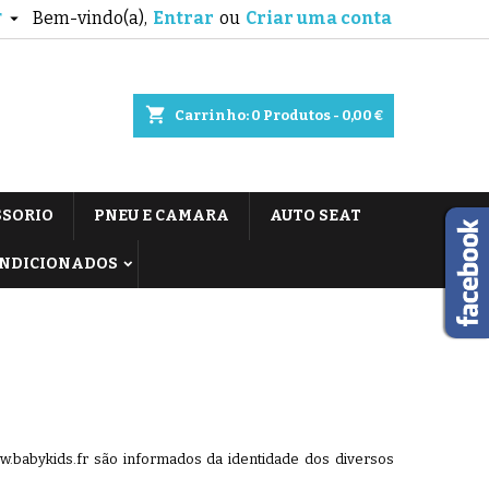
Bem-vindo(a),
Entrar
ou
Criar uma conta

T
shopping_cart
Carrinho:
0
Produtos - 0,00 €
SSORIO
PNEU E CAMARA
AUTO SEAT
ONDICIONADOS
ww.babykids.fr são informados da identidade dos diversos