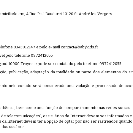
ciliado em, 4 Rue Paul Bauduret 10120 St André les Vergers.
 telefone 0345812147 e pelo e-mail contact@babykids.fr
vel pelo telefone 0972412055
égand 10000 Troyes e pode ser contatado pelo telefone 0972412055
ção, publicação, adaptação da totalidade ou parte dos elementos do sit
ento nele contido será considerado uma violação e processado de acor
audiência, bem como uma função de compartilhamento nas redes sociais.
e de telecomunicações”, os usuários da Internet devem ser informados e
a Internet devem ter a opção de optar por não ser rastreados quando vi
 dos usuários.