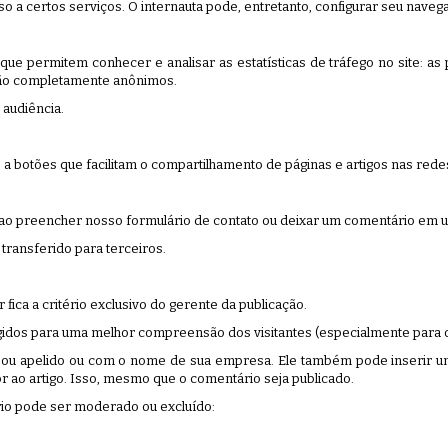
so a certos serviços. O internauta pode, entretanto, configurar seu navega
 permitem conhecer e analisar as estatísticas de tráfego no site: as pág
 são completamente anônimos.
 audiência.
a botões que facilitam o compartilhamento de páginas e artigos nas redes
o preencher nosso formulário de contato ou deixar um comentário em um
transferido para terceiros.
fica a critério exclusivo do gerente da publicação.
idos para uma melhor compreensão dos visitantes (especialmente para or
ou apelido ou com o nome de sua empresa. Ele também pode inserir um 
 ao artigo. Isso, mesmo que o comentário seja publicado.
io pode ser moderado ou excluído: