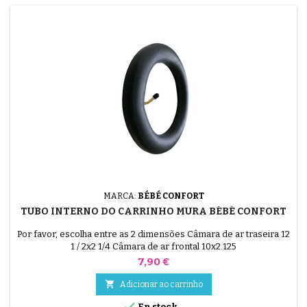
MARCA:
BÉBÉ CONFORT
TUBO INTERNO DO CARRINHO MURA BÉBÉ CONFORT
Por favor, escolha entre as 2 dimensões Câmara de ar traseira 12
1 / 2x2 1/4 Câmara de ar frontal 10x2.125
Preço
7,90 €

Adicionar ao carrinho

En stock