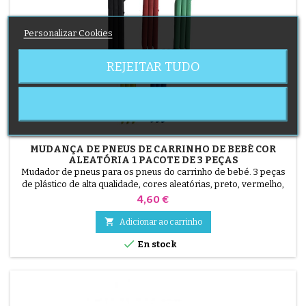
Personalizar Cookies
REJEITAR TUDO
MUDANÇA DE PNEUS DE CARRINHO DE BEBÉ COR
ALEATÓRIA 1 PACOTE DE 3 PEÇAS
Mudador de pneus para os pneus do carrinho de bebé. 3 peças
de plástico de alta qualidade, cores aleatórias, preto, vermelho,
verde, amarelo e azul ou 3 peças em aço ( cinzento ) O pneu é
Preço
4,60 €
montado à mão, sem ferramentas, para evitar furar a câmara de
ar.

Adicionar ao carrinho

En stock