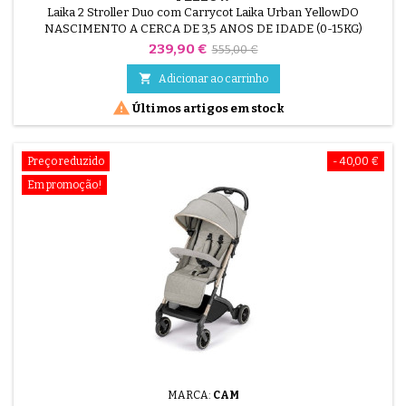
Laika 2 Stroller Duo com Carrycot Laika Urban YellowDO
NASCIMENTO A CERCA DE 3,5 ANOS DE IDADE (0-15KG)
Preço
Preço
239,90 €
555,00 €
normal

Adicionar ao carrinho

Últimos artigos em stock
Preço reduzido
- 40,00 €
Em promoção!
MARCA:
CAM