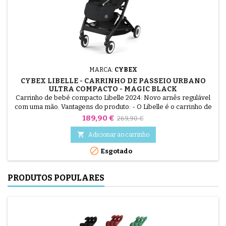
MARCA:
CYBEX
CYBEX LIBELLE - CARRINHO DE PASSEIO URBANO
ULTRA COMPACTO - MAGIC BLACK
Carrinho de bebé compacto Libelle 2024: Novo arnês regulável
com uma mão. Vantagens do produto: - O Libelle é o carrinho de
passeio ultra-compacto da CYBEX que o acompanhará em todas
Preço
Preço
189,90 €
269,90 €
as suas aventuras. - A sua dobragem minúscula e o seu peso
normal
pluma permitem-lhe arrumá-lo em qualquer lugar - na bagageira

Adicionar ao carrinho
da cabina, no comboio, no saco de transporte. De...

Esgotado
PRODUTOS POPULARES