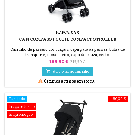
MARCA:
CAM
CAM COMPASS FOGLIE COMPACT STROLLER
Carrinho de passeio com capuz, capa para as pernas, bolsa de
transporte, mosquiteiro, capa de chuva, cesto.
Preço
Preço
189,90 €
219,90 €
normal

Adicionar ao carrinho

Últimos artigos em stock
Esgotado
- 80,00 €
Preço reduzido
Em promoção!