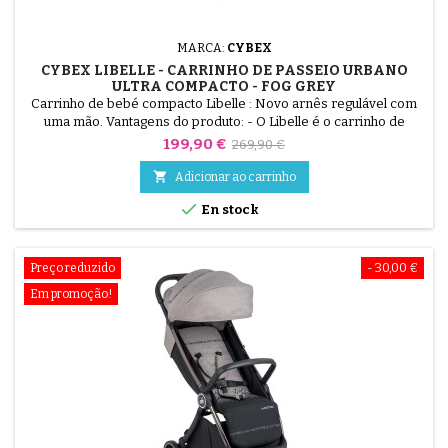
MARCA:
CYBEX
CYBEX LIBELLE - CARRINHO DE PASSEIO URBANO
ULTRA COMPACTO - FOG GREY
Carrinho de bebé compacto Libelle : Novo arnês regulável com
uma mão. Vantagens do produto: - O Libelle é o carrinho de
passeio ultra-compacto da CYBEX que o acompanhará em todas
Preço
Preço
199,90 €
269,90 €
as suas aventuras. - A sua dobragem minúscula e o seu peso
normal
pluma permitem guardá-lo em qualquer lugar - na bagageira da

Adicionar ao carrinho
cabina, no comboio, no saco de transporte. De aprox. 6...

En stock
Preço reduzido
- 30,00 €
Em promoção!