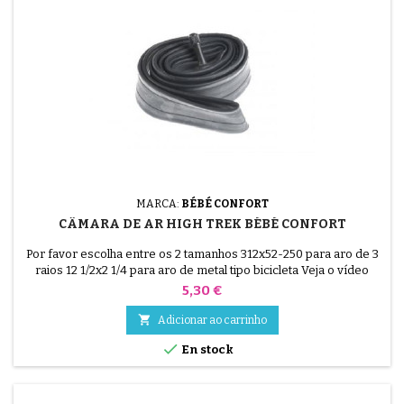
MARCA:
BÉBÉ CONFORT
CÂMARA DE AR HIGH TREK BÉBÉ CONFORT
Por favor escolha entre os 2 tamanhos 312x52-250 para aro de 3
raios 12 1/2x2 1/4 para aro de metal tipo bicicleta Veja o vídeo
abaixo para evitar furar o tubo interno durante a montagem.
Preço
5,30 €
Vídeo de montagem.

Adicionar ao carrinho

En stock