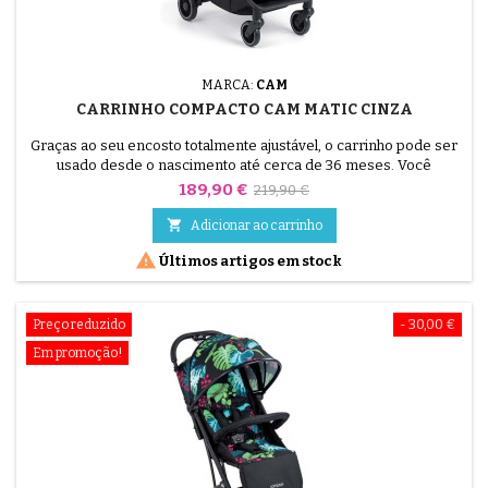
MARCA:
CAM
CARRINHO COMPACTO CAM MATIC CINZA
Graças ao seu encosto totalmente ajustável, o carrinho pode ser
usado desde o nascimento até cerca de 36 meses. Você
apreciará seu assento confortável e apoio para os pés ajustável.
Preço
Preço
189,90 €
219,90 €
normal

Adicionar ao carrinho

Últimos artigos em stock
Preço reduzido
- 30,00 €
Em promoção!