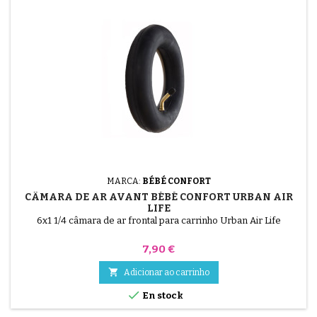
MARCA:
BÉBÉ CONFORT
CÂMARA DE AR AVANT BÉBÉ CONFORT URBAN AIR
LIFE
6x1 1/4 câmara de ar frontal para carrinho Urban Air Life
Preço
7,90 €

Adicionar ao carrinho

En stock