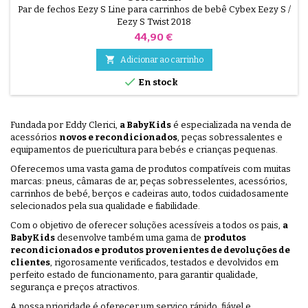
Par de fechos Eezy S Line para carrinhos de bebê Cybex Eezy S /
Eezy S Twist 2018
Preço
44,90 €

Adicionar ao carrinho

En stock
Fundada por Eddy Clerici,
a BabyKids
é especializada na venda de
acessórios
novos e recondicionados
, peças sobressalentes e
equipamentos de puericultura para bebés e crianças pequenas.
Oferecemos uma vasta gama de produtos compatíveis com muitas
marcas: pneus, câmaras de ar, peças sobresselentes, acessórios,
carrinhos de bebé, berços e cadeiras auto, todos cuidadosamente
selecionados pela sua qualidade e fiabilidade.
Com o objetivo de oferecer soluções acessíveis a todos os pais,
a
BabyKids
desenvolve também uma gama de
produtos
recondicionados e produtos provenientes de devoluções de
clientes
, rigorosamente verificados, testados e devolvidos em
perfeito estado de funcionamento, para garantir qualidade,
segurança e preços atractivos.
A nossa prioridade é oferecer um serviço rápido, fiável e