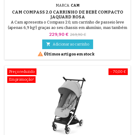
MARCA:
CAM
CAM COMPASS 2.0 CARRINHO DE BEBÉ COMPACTO
JAQUARD ROSA
A Cam apresenta o Compass 2.0, um carrinho de passeio leve
(apenas 6,9 kg!) graças ao seu chassis em alumínio, mas também
extremamente compacto para facilitar a sua vida quando está em
Preço
Preço
229,90 €
269,90 €
movimento: comboio, metro, carro... Graças, nomeadamente, ao
normal
seu sistema de dobragem com uma só mão, que fica na vertical

Adicionar ao carrinho
quando dobrado para facilitar o transporte com a...

Últimos artigos em stock
Preço reduzido
- 70,00 €
Em promoção!