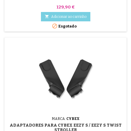
Preço
129,90 €

Adicionar ao carrinho

Esgotado
MARCA:
CYBEX
ADAPTADORES PARA CYBEX EEZY S / EEZY S TWIST
STROLLER