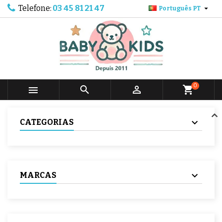
Telefone:
03 45 81 21 47

Português PT
0



shopping_cart
CATEGORIAS
MARCAS