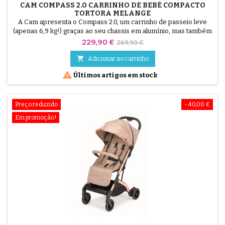
CAM COMPASS 2.0 CARRINHO DE BEBÉ COMPACTO
TORTORA MELANGE
A Cam apresenta o Compass 2.0, um carrinho de passeio leve
(apenas 6,9 kg!) graças ao seu chassis em alumínio, mas também
extremamente compacto para facilitar a sua vida quando está em
Preço
Preço
229,90 €
269,90 €
movimento: comboio, metro, carro... Graças, nomeadamente, ao
normal
seu sistema de dobragem com uma só mão, que fica na vertical

Adicionar ao carrinho
quando dobrado para facilitar o transporte com a...

Últimos artigos em stock
Preço reduzido
- 40,00 €
Em promoção!