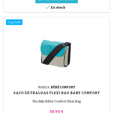

En stock
Esgotado
MARCA:
BÉBÉ CONFORT
SACO DE FRALDAS FLEXI BAG BABY COMFORT
Mochila Bébé Confort Flexi Bag
Preço
38,90 €