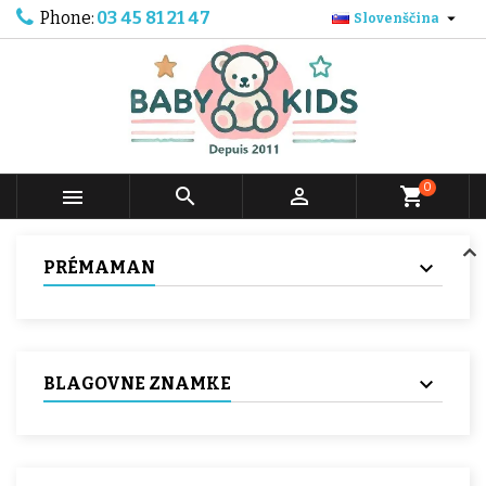
Phone:
03 45 81 21 47

Slovenščina
0



shopping_cart
PRÉMAMAN
BLAGOVNE ZNAMKE