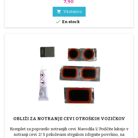
Cena
7,90

V košarico

En stock
OBLIŽI ZA NOTRANJE CEVI OTROŠKIH VOZIČKOV
Komplet za popravilo notranjih cevi. Navodila 1/ Poiščite luknjo v
notranji cevi. 2/ S priloženim strgalom zdrgnite površino, na