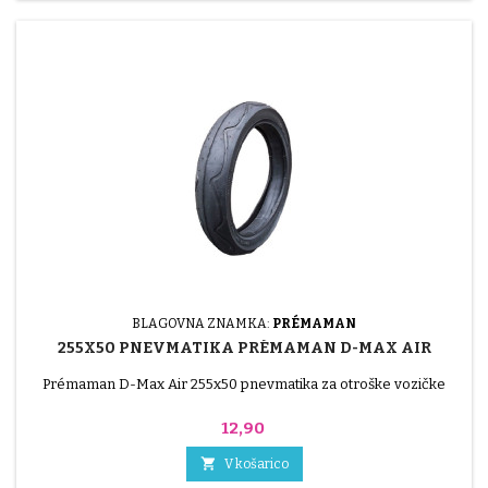
BLAGOVNA ZNAMKA:
PRÉMAMAN
255X50 PNEVMATIKA PRÉMAMAN D-MAX AIR
Prémaman D-Max Air 255x50 pnevmatika za otroške vozičke
Cena
12,90

V košarico