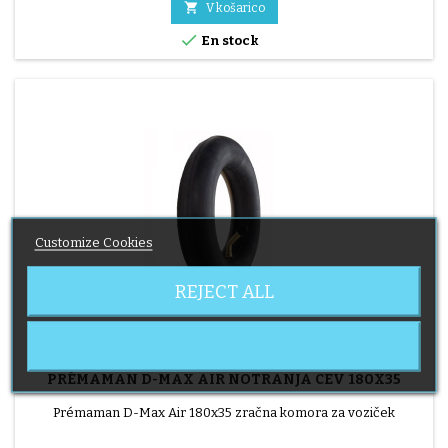

V košarico

En stock
Customize Cookies
REJECT ALL
BLAGOVNA ZNAMKA:
PRÉMAMAN
PRÉMAMAN D-MAX AIR NOTRANJA CEV 180X35
Prémaman D-Max Air 180x35 zračna komora za voziček