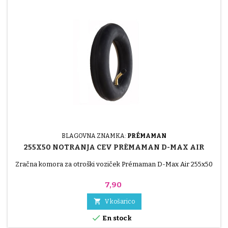
BLAGOVNA ZNAMKA:
PRÉMAMAN
255X50 NOTRANJA CEV PRÉMAMAN D-MAX AIR
Zračna komora za otroški voziček Prémaman D-Max Air 255x50
Cena
7,90

V košarico

En stock