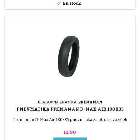

En stock
BLAGOVNA ZNAMKA:
PRÉMAMAN
PNEVMATIKA PRÉMAMAN D-MAX AIR 180X35
Prémaman D-Max Air 180x35 pnevmatika za otroški voziček
Cena
12,90