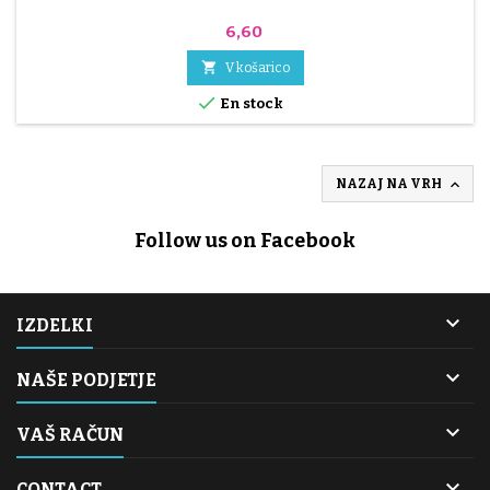
Cena
6,60

V košarico

En stock

NAZAJ NA VRH
Follow us on Facebook

IZDELKI

NAŠE PODJETJE

VAŠ RAČUN

CONTACT