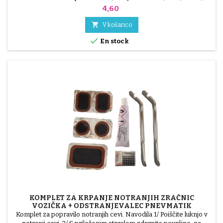
zelena, rumena in modra ali 3 jekleni deli ( siva ) Pnevmatiko
Cena
4,60
namestite ročno, brez orodja, da ne predrete notranje cevi.

V košarico

En stock
KOMPLET ZA KRPANJE NOTRANJIH ZRAČNIC
VOZIČKA + ODSTRANJEVALEC PNEVMATIK
Komplet za popravilo notranjih cevi. Navodila 1/ Poiščite luknjo v