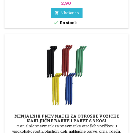
katero bo nameščen obliž. 3/ Odmastite, očistite in posušite
Cena
2,90
površino. 4/ Lepilo enakomerno razporedite okoli luknje. 5/
Počakajte približno 1 minuto, da se lepilo ne bo več svetilo. 6/

V košarico
Namestite obliž na sredino luknje (ne da...

En stock
MENJALNIK PNEVMATIK ZA OTROŠKE VOZIČKE
NAKLJUČNE BARVE 1 PAKET S 3 KOSI
Menjalnik pnevmatik za pnevmatike otroških vozičkov. 3
visokokakovostni plastični deli, naključne barve, črna, rdeča,