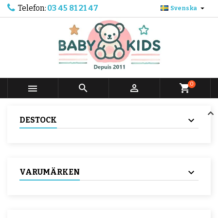
Telefon:
03 45 81 21 47

Svenska
0



shopping_cart
DESTOCK
VARUMÄRKEN