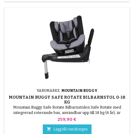
VARUMÄRKE:
MOUNTAIN BUGGY
MOUNTAIN BUGGY SAFE ROTATE BILBARNSTOL 0-18
KG
Mountain Buggy Safe Rotate Bilbarnstolen Safe Rotate med
integrerad roterande bas, användbar upp till 18 kg (4 år), är
utrustad med ett rotationssystem som gör att du kan installera ditt
Pris
259,90 €
barn mycket enklare i bilen, men också att vända det bakåt eller
framåt beroende på ålder. Tack vare Safe Rotate kommer ditt

Lägg till i varukorgen