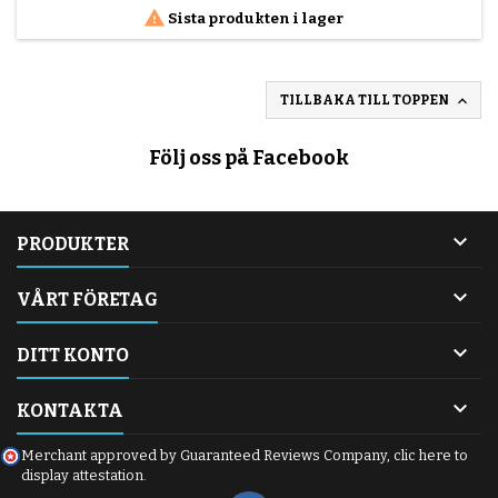
barn att kunna åka bakåtvänt även efter två...

Sista produkten i lager

TILLBAKA TILL TOPPEN
Följ oss på Facebook

PRODUKTER

VÅRT FÖRETAG

DITT KONTO

KONTAKTA
Merchant approved by Guaranteed Reviews Company,
clic here to
display attestation
.