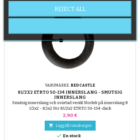
REJECT ALL
VARUMÄRKE:
RED CASTLE
81/2X2 ETRTO 50-134 INNERSLANG - SMUTSIG
INNERSLANG
Smutsig innerslang och svärtad ventil Storlek på innerslang 8
1/2x2 - 8,5x2 För 81/2x2 ETRTO 50-134-däck
Pris
2,90 €

Lägg till i varukorgen

En stock