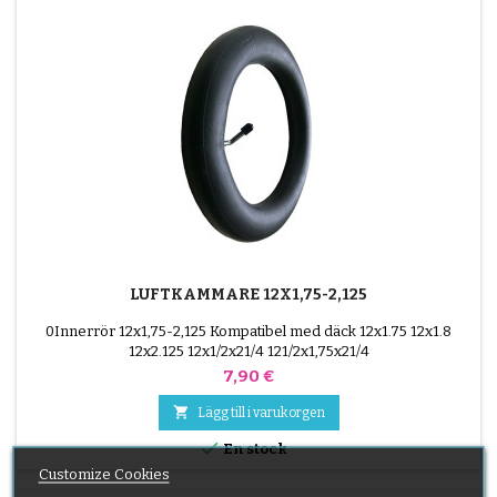
LUFTKAMMARE 12X1,75-2,125
0Innerrör 12x1,75-2,125 Kompatibel med däck 12x1.75 12x1.8
12x2.125 12x1/2x21/4 121/2x1,75x21/4
Pris
7,90 €

Lägg till i varukorgen

En stock
Customize Cookies