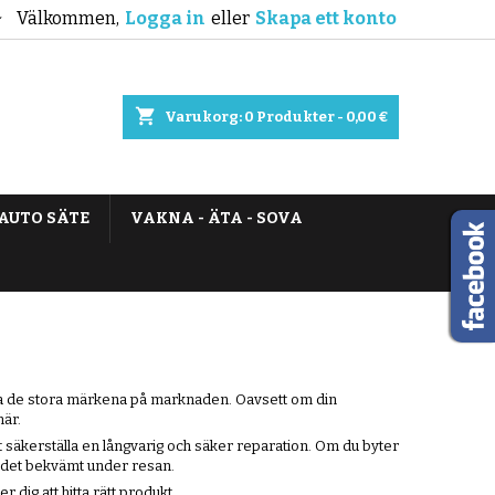
Välkommen,
Logga in
eller
Skapa ett konto

shopping_cart
Varukorg:
0
Produkter - 0,00 €
AUTO SÄTE
VAKNA - ÄTA - SOVA
lla de stora märkena på marknaden. Oavsett om din
här.
 att säkerställa en långvarig och säker reparation. Om du byter
ar det bekvämt under resan.
dig att hitta rätt produkt.