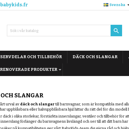
babykids.fr
Svenska

ESERVDELAR OCH TILLBEHÖR
DÄCK OCH SLANGAR
RENOVERADE PRODUKTER
 OCH SLANGAR
årt urval av
däck och slangar
till barnvagnar, som är kompatibla med a
ar uppblåsbara eller halvuppblåsbara hjul hittar du rätt del för din modell 
r däck i olika storlekar, förstärkta innerslangar, ventiler och tillbehör för
 innerslang förlänger du barnvagnens livslängd och ser till att ditt barn h
säker på kompatibiliteten ger vårt BabyKids-team dig gärna råd och hjälper 