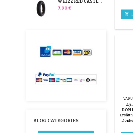
WHIZZ RED CASTLE BARNVAGN BAKRE INNERRÖR
Pris
7,90 €

L
VARU
47
DON
KOMP
Ersättn
F
BLOG CATEGORIES
Donke
pa
barnvag