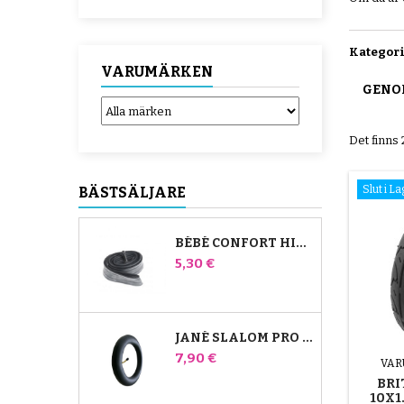
Kategor
VARUMÄRKEN
GENO
Det finns
Slut i L
BÄSTSÄLJARE
BÉBÉ CONFORT HIGH TREK INNERRÖR
Pris
5,30 €
JANÉ SLALOM PRO OCH POWERTWIN INNERRÖR FÖR BARNVAGNAR
Pris
7,90 €
VAR
BRI
10X1