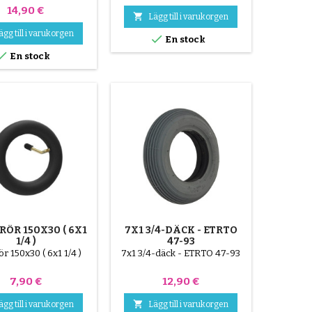
Pris
14,90 €

Lägg till i varukorgen
ägg till i varukorgen

En stock

En stock
ÖR 150X30 ( 6X1
7X1 3/4-DÄCK - ETRTO
1/4 )
47-93
r 150x30 ( 6x1 1/4 )
7x1 3/4-däck - ETRTO 47-93
Pris
Pris
7,90 €
12,90 €

ägg till i varukorgen
Lägg till i varukorgen