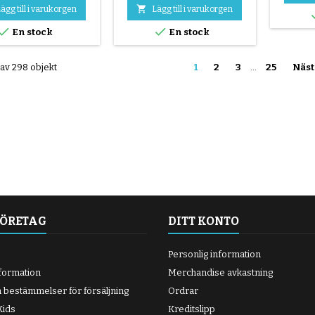
ck i storlek 47-203 (12

ägg till i varukorgen
Lägg till i varukorgen
 det möjligt att byta ut


En stock
En stock
tet däck samtidigt som
julet behålls. Innerrör
ingår inte.
 av 298 objekt
1
2
3
…
25
Näst
FÖRETAG
DITT KONTO
Personlig information
nformation
Merchandise avkastning
h bestämmelser för försäljning
Ordrar
ids
Kreditslipp