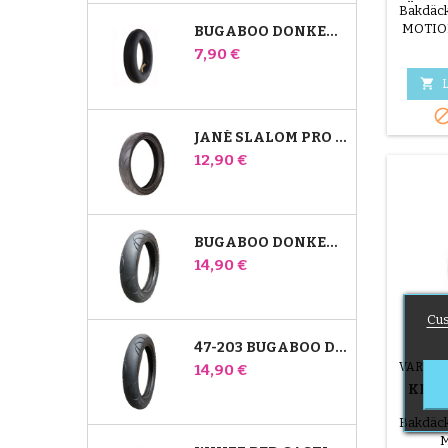
FÖR B
Bakdäck
MOTIO
BUGABOO DONKEY BARNVAGN FRÄMRE INNERRÖR
ÄR INT
Pris
7,90 €

L
JANÉ SLALOM PRO OCH POWERTWIN BARNVAGNSDÄCK
Pris
12,90 €
BUGABOO DONKEY 39X177 KOMPATIBELT BARNVAGNSDÄCK - FÖR FRAMHJUL
Pris
14,90 €
Cus
47-203 BUGABOO DONKEY BARNVAGN KOMPATIBELT DÄCK - FÖR BAKHJUL
Pris
VARUM
14,90 €
KIN
BA
Bakdäck
M