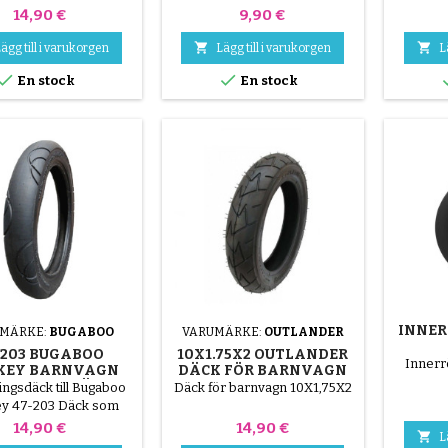
Pris
Pris
14,90 €
9,90 €


ägg till i varukorgen
Lägg till i varukorgen
L


En stock
En stock
INNERR
MÄRKE:
BUGABOO
VARUMÄRKE:
OUTLANDER
-203 BUGABOO
10X1.75X2 OUTLANDER
Innerrö
KEY BARNVAGN
DÄCK FÖR BARNVAGN
ATIBELT DÄCK -
ingsdäck till Bugaboo
Däck för barnvagn 10X1,75X2
ÖR BAKHJUL
y 47-203 Däck som
ssar bakhjulet på
Pris
Pris
14,90 €
14,90 €

L
nen Bugaboo Donkey.