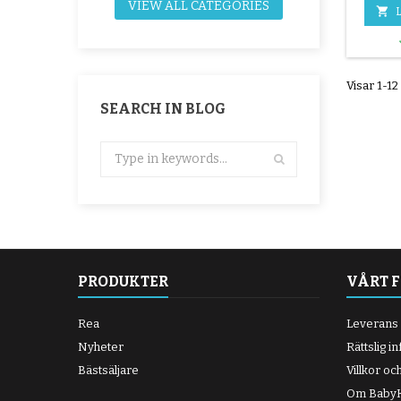
VIEW ALL CATEGORIES
Detta dä

L
tum) gör
ett sli
originalh
Visar 1-12
SEARCH IN BLOG
PRODUKTER
VÅRT 
Rea
Leverans
Nyheter
Rättslig i
Bästsäljare
Villkor oc
Om BabyK