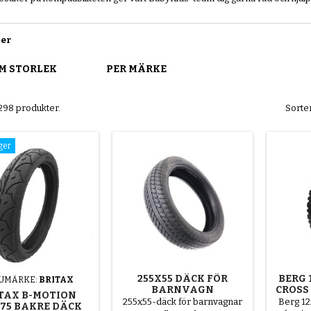
ier
M STORLEK
PER MÄRKE
 298 produkter.
Sorter
ager
255X55 DÄCK FÖR
BERG 
UMÄRKE:
BRITAX
BARNVAGN
CROSS 
TAX B-MOTION
255x55-däck för barnvagnar
Berg 12
.75 BAKRE DÄCK