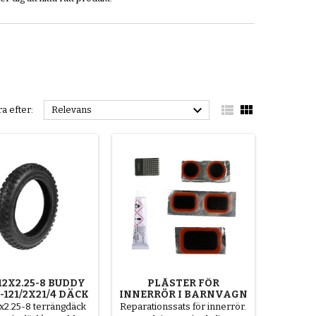



a efter:
Relevans
12X2.25-8 BUDDY
PLÅSTER FÖR
-121/2X21/4 DÄCK
INNERRÖR I BARNVAGN
x2.25-8 terrängdäck
Reparationssats för innerrör.