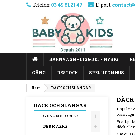
Telefon:
03 45 81 21 47
E-post:
contact@
BARNVAGN - LIGGDEL - MYSIG
R
GÅNG
DESTOCK
SPEL UTOMHUS
Hem
DÄCK OCH SLANGAR
DÄCK
DÄCK OCH SLANGAR
Upptäck v
barnvagn h
GENOM STORLEK
Vi erbjude
PER MÄRKE
däck eller
Om du är o