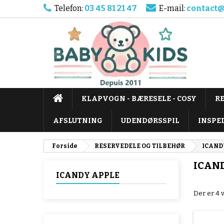
Telefon:
03 45 81 21 47
E-mail:
contact@
KLAPVOGN - BÆRESELE - COSY
R
AFSLUTNING
UDENDØRSSPIL
INSPE
Forside
RESERVEDELE OG TILBEHØR
ICAND
ICAN
ICANDY APPLE
Der er 4 v