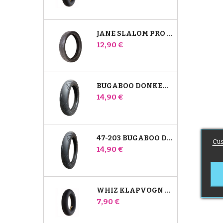
JANÉ SLALOM PRO OG POWERTWIN STROLLER DÆK
Pris
12,90 €
BUGABOO DONKEY 39X177 KOMPATIBELT BARNEVOGNSDÆK - TIL FORHJULET
Pris
14,90 €
47-203 BUGABOO DONKEY KLAPVOGNSKOMPATIBELT DÆK - TIL BAGHJULET
Cus
Pris
14,90 €
WHIZ KLAPVOGN BAGERSTE INDRE RØR RED CASTLE
Pris
7,90 €