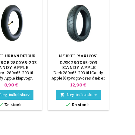
R:
URBAN DETOUR
MÆRKER:
MAXI COSI
RØR 280X65-203
DÆK 280X65-203
ANDY APPLE
ICANDY APPLE
KLAPVOGN
KLAPVOGN
rør 280x65-203 til
Dæk 280x65-203 til ICandy
dy Apple klapvogn
Apple klapvognVores dæk er
let deformerede, dækket
Pris
Pris
8,90 €
12,90 €
genvinder sin form efter
montering og tryksætning.

Læg i indkøbskurv
Læg i indkøbskurv


En stock
En stock