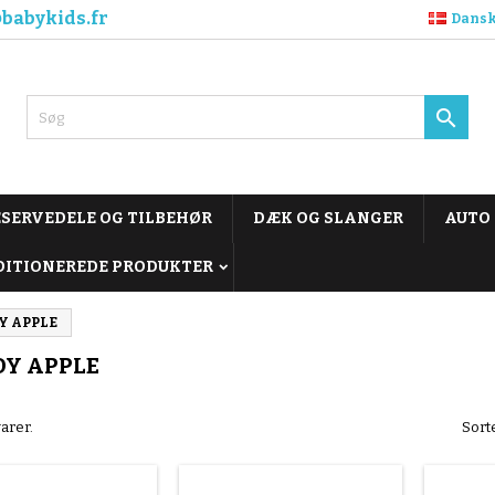
babykids.fr
Dans

ESERVEDELE OG TILBEHØR
DÆK OG SLANGER
AUTO
DITIONEREDE PRODUKTER
Y APPLE
DY APPLE
arer.
Sorte