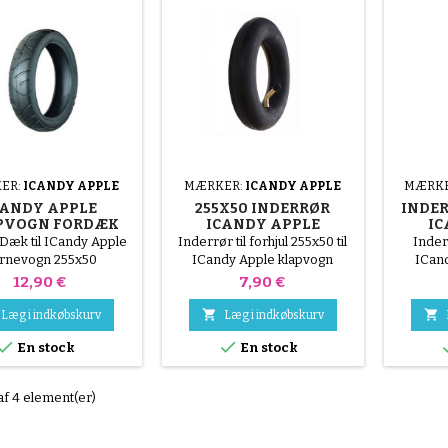
ER:
ICANDY APPLE
MÆRKER:
ICANDY APPLE
MÆRKE
CANDY APPLE
255X50 INDERRØR
INDER
PVOGN FORDÆK
ICANDY APPLE
IC
255X50
KLAPVOGN
Dæk til ICandy Apple
Inderrør til forhjul 255x50 til
Inder
rnevogn 255x50
ICandy Apple klapvogn
ICan
Pris
Pris
12,90 €
7,90 €


Læg i indkøbskurv
Læg i indkøbskurv


En stock
En stock
af 4 element(er)