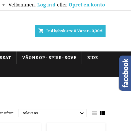
Velkommen,
Log ind
eller
Opret en konto

k
shopping_cart
Indkøbskurv:
0
Varer - 0,00 €
 SEAT
VÅGNE OP - SPISE - SOVE
RIDE



r efter:
Relevans