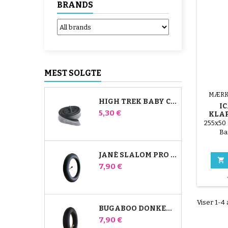
BRANDS
MEST SOLGTE
MÆRK
HIGH TREK BABY COMFORT INDERSLANGE
I
Pris
5,30 €
KLA
255x50 
Ba
JANÉ SLALOM PRO OG POWERTWIN KLAPVOGNS INDERRØR

Pris
7,90 €
Viser 1-4 
BUGABOO DONKEY STROLLER FRONT AIR CHAMBER
Pris
7,90 €