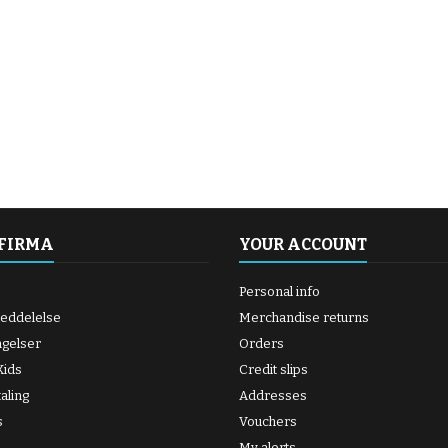
 FIRMA
YOUR ACCOUNT
Personal info
meddelelse
Merchandise returns
ngelser
Orders
ids
Credit slips
aling
Addresses
s
Vouchers
My alerts