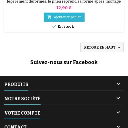
légèrement déformés, le pneu reprend sa forme après montage
et mise en pression.
Prix
12,90 €

Ajouter au panier

En stock

RETOUR EN HAUT
Suivez-nous sur Facebook

PRODUITS

NOTRE SOCIÉTÉ

VOTRE COMPTE

CONTACT