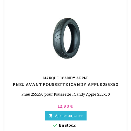
MARQUE:
ICANDY APPLE
PNEU AVANT POUSSETTE ICANDY APPLE 255X50
Pneu 255x50 pour Poussette ICandy Apple 255x50
Prix
12,90 €

Ajouter au panier

En stock