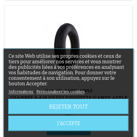
Ce site Web utilise ses propres cookies et ceux de
tiers pour améliorer nos services et vous montrer
des publicités liées à vos préférences en analysant
vos habitudes de navigation. Pour donner votre
consentement à son utilisation, appuyez sur le
bouton Accepter.
MARQUE:
ICANDY APPLE
Informations
Personnaliser les cookies
CHAMBRE À AIR 255X50 POUSSETTE ICANDY APPLE
REJETER TOUT
Chambre à air pour roue avant 255x50 pour poussette ICandy
Apple
Prix
7,90 €
J'ACCEPTE

Ajouter au panier