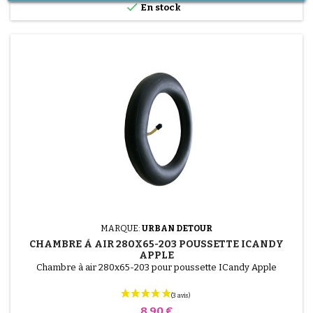

En stock
MARQUE:
URBAN DETOUR
CHAMBRE À AIR 280X65-203 POUSSETTE ICANDY
APPLE
Chambre à air 280x65-203 pour poussette ICandy Apple
Prix
8,90 €