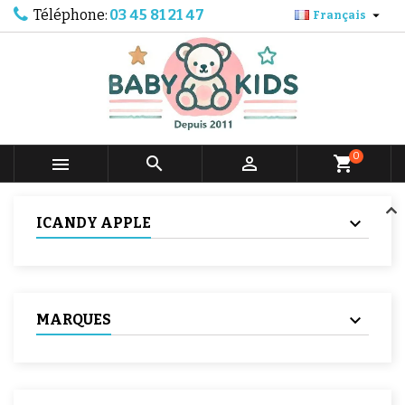
Téléphone:
03 45 81 21 47

Français
0



shopping_cart
ICANDY APPLE
MARQUES