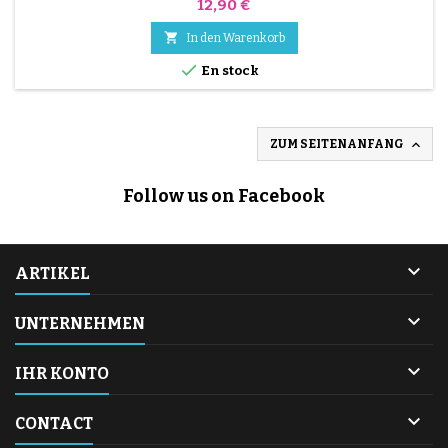
Preis
12,90 €

In den Warenkorb

En stock

ZUM SEITENANFANG
Follow us on Facebook

ARTIKEL

UNTERNEHMEN

IHR KONTO

CONTACT