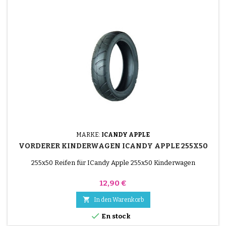
MARKE:
ICANDY APPLE
VORDERER KINDERWAGEN ICANDY APPLE 255X50
255x50 Reifen für ICandy Apple 255x50 Kinderwagen
Preis
12,90 €

In den Warenkorb

En stock