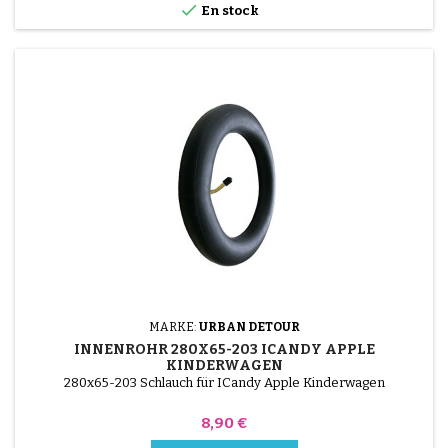

En stock
MARKE:
URBAN DETOUR
INNENROHR 280X65-203 ICANDY APPLE
KINDERWAGEN
280x65-203 Schlauch für ICandy Apple Kinderwagen
Preis
8,90 €