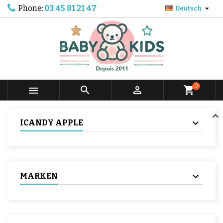
Phone:
03 45 81 21 47

Deutsch
0



shopping_cart
ICANDY APPLE
MARKEN