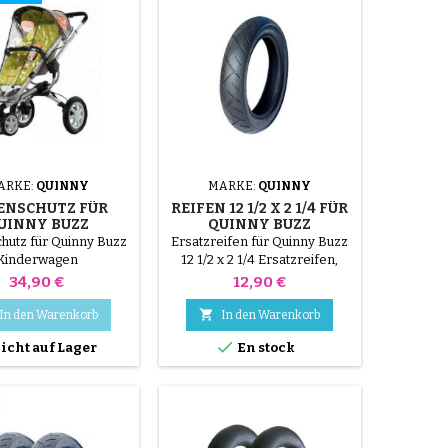
ARKE:
QUINNY
MARKE:
QUINNY
ENSCHUTZ FÜR
REIFEN 12 1/2 X 2 1/4 FÜR
UINNY BUZZ
QUINNY BUZZ
INDERWAGEN
hutz für Quinny Buzz
Ersatzreifen für Quinny Buzz
Kinderwagen
12 1/2 x 2 1/4 Ersatzreifen,
kompatibel mit dem Quinny
Preis
Preis
34,90 €
12,90 €
Buzz Kinderwagen. Größe 12
1/2 x 2 1/4, zum Austausch

In den Warenkorb
In den Warenkorb
eines abgenutzten Reifens

icht auf Lager
En stock
unter Beibehaltung des
Originalrades. Montage mit
Schlauch (nicht im
Lieferumfang enthalten).