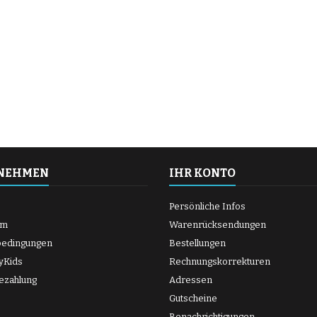
NEHMEN
IHR KONTO
Persönliche Infos
um
Warenrücksendungen
bedingungen
Bestellungen
yKids
Rechnungskorrekturen
ezahlung
Adressen
Gutscheine
Benachrichtigungen