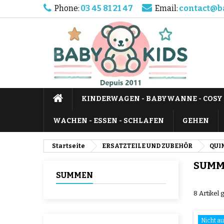
Phone:
03 45 81 21 47
Email:
contact@b
KINDERWAGEN - BABYWANNE - COSY
WACHEN - ESSEN - SCHLAFEN
GEHEN
Startseite
ERSATZTEILE UND ZUBEHÖR
QUI
SUMM
SUMMEN
8 Artikel
Nicht au