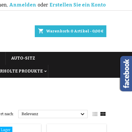
en,
Anmelden
oder
Erstellen Sie ein Konto
shopping_cart
Warenkorb:
0
Artikel - 0,00 €
AUTO-SITZ
RHOLTE PRODUKTE



ert nach:
Relevanz
f Lager