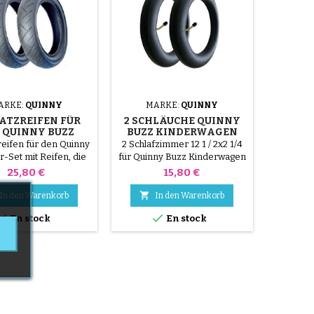
ARKE:
QUINNY
MARKE:
QUINNY
SATZREIFEN FÜR
2 SCHLÄUCHE QUINNY
 QUINNY BUZZ
BUZZ KINDERWAGEN
reifen für den Quinny
2 Schlafzimmer 12 1 / 2x2 1/4
r-Set mit Reifen, die
für Quinny Buzz Kinderwagen
dem Quinny Buzz-
Preis
Preis
25,80 €
15,80 €
rwagen kompatibel
Robuste Reifen mit

In den Warenkorb
In den Warenkorb
agender Haftung und


En stock
En stock
ebensdauer. Montage
mpatiblem Schlauch
t im Lieferumfang
enthalten).