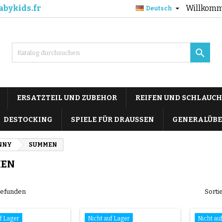
abykids.fr
Willkomm

Deutsch

ERSATZTEIL UND ZUBEHOR
REIFEN UND SCHLAUCH
DESTOCKING
SPIELE FÜR DRAUSSEN
GENERALÜBE
NNY
SUMMEN
EN
 gefunden
Sorti
f Lager
Nicht auf Lager
Nicht au