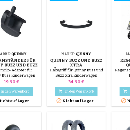
ARKE:
QUINNY
MARKE:
QUINNY
M
RMSTÄNDER FÜR
QUINNY BUZZ UND BUZZ
REG
Y BUZZ UND BUZZ
XTRA
Q
XTRA
HÄNGEMATTENSTANGE
K
rmclip-Adapter für
Haltegriff für Quinny Buzz und
Regensc
y Buzz Kinderwagen
Buzz Xtra Kinderwagen
Preis
Preis
19,90 €
34,90 €


In den Warenkorb
In den Warenkorb


icht auf Lager
Nicht auf Lager
N