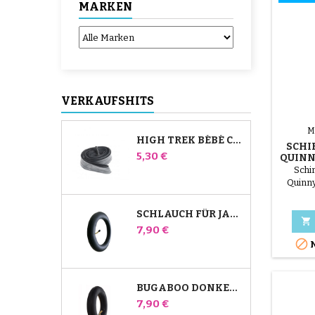
MARKEN
VERKAUFSHITS
M
HIGH TREK BÉBÉ CONFORT SCHLAUCH
SCHI
Preis
5,30 €
QUINN
Schi
Quinn
SCHLAUCH FÜR JANÉ SLALOM PRO UND POWERTWIN KINDERWAGEN

Preis
7,90 €

N
BUGABOO DONKEY KINDERWAGEN FRONT INNENROHR
Preis
7,90 €