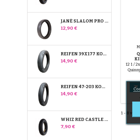
JANÉ SLALOM PRO UND POWERTWIN KINDERWAGENREIFEN
Preis
12,90 €
M
REIFEN 39X177 KOMPATIBEL MIT BUGABOO DONKEY KINDERWAGEN - FÜR VORDERRAD
Q
K
Preis
14,90 €
12 1 / 
Quinn
REIFEN 47-203 KOMPATIBEL MIT BUGABOO DONKEY KINDERWAGEN - FÜR HINTERRAD

Coo
Preis
14,90 €
1 - 8 von 8
WHIZ RED CASTLE HINTERES INNENROHR
Preis
7,90 €