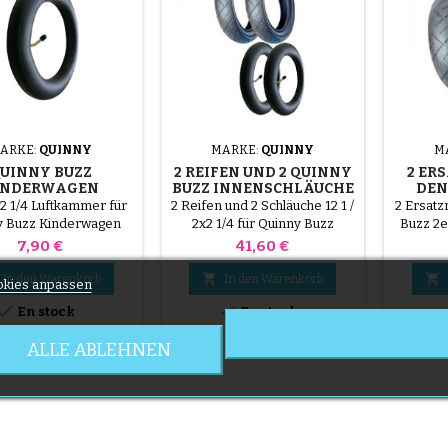
ARKE:
QUINNY
MARKE:
QUINNY
M
UINNY BUZZ
2 REIFEN UND 2 QUINNY
2 ER
INDERWAGEN
BUZZ INNENSCHLÄUCHE
DEN
INNENROHR
2x2 1/4 Luftkammer für
2 Reifen und 2 Schläuche 12 1 /
2 Ersatz
y Buzz Kinderwagen
2x2 1/4 für Quinny Buzz
Buzz 2e
Kinderwagen
mit 
Preis
Preis
7,90 €
41,60 €
Kinde
sind. 


In den Warenkorb
In den Warenkorb
kies anpassen
hervorr


En stock
En stock
langer L
mit ko
ALLE ABLEHNEN
(nich
 Artikel(n)