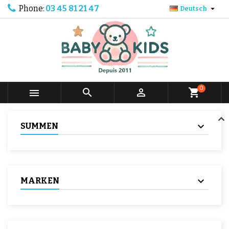
Phone:
03 45 81 21 47

Deutsch
0



shopping_cart
SUMMEN
MARKEN