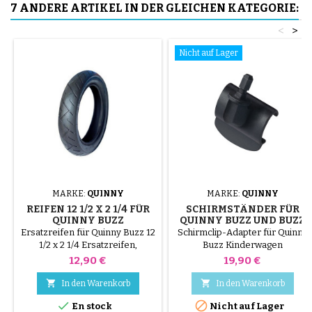
7 ANDERE ARTIKEL IN DER GLEICHEN KATEGORIE:
<
>
Nicht auf Lager
MARKE:
QUINNY
MARKE:
QUINNY
REIFEN 12 1/2 X 2 1/4 FÜR
SCHIRMSTÄNDER FÜR
QUINNY BUZZ
QUINNY BUZZ UND BUZZ
XTRA
Ersatzreifen für Quinny Buzz 12
Schirmclip-Adapter für Quinny
1/2 x 2 1/4 Ersatzreifen,
Buzz Kinderwagen
kompatibel mit dem Quinny
Preis
Preis
12,90 €
19,90 €
Buzz Kinderwagen. Größe 12
1/2 x 2 1/4, zum Austausch eines


In den Warenkorb
In den Warenkorb
abgenutzten Reifens unter


En stock
Nicht auf Lager
Beibehaltung des Originalrades.