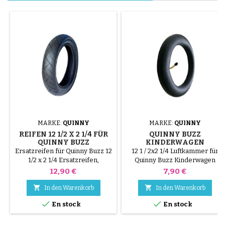
MARKE:
QUINNY
MARKE:
QUINNY
REIFEN 12 1/2 X 2 1/4 FÜR
QUINNY BUZZ
QUINNY BUZZ
KINDERWAGEN
INNENROHR
Ersatzreifen für Quinny Buzz 12
12 1 / 2x2 1/4 Luftkammer für
1/2 x 2 1/4 Ersatzreifen,
Quinny Buzz Kinderwagen
kompatibel mit dem Quinny
Preis
Preis
12,90 €
7,90 €
Buzz Kinderwagen. Größe 12
1/2 x 2 1/4, zum Austausch eines


In den Warenkorb
In den Warenkorb
abgenutzten Reifens unter


En stock
En stock
Beibehaltung des Originalrades.
Montage mit Schlauch (nicht im
Lieferumfang enthalten).