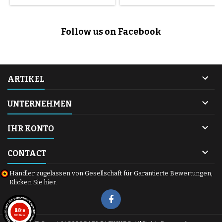
Montage mit Schlauch (nicht im
Lieferumfang enthalten).
Follow us on Facebook

ARTIKEL

UNTERNEHMEN

IHR KONTO

CONTACT
Händler zugelassen von Gesellschaft für Garantierte Bewertungen,
Klicken Sie hier
.
9.8
/10
600 Noten