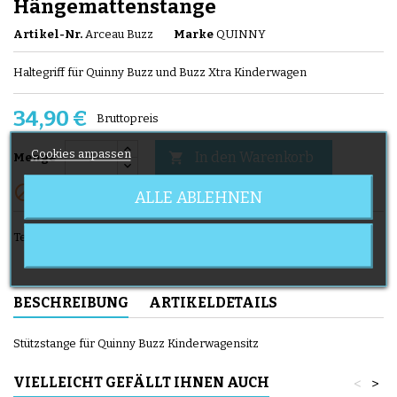
Hängemattenstange
Artikel-Nr.
Arceau Buzz
Marke
QUINNY
Haltegriff für Quinny Buzz und Buzz Xtra Kinderwagen
34,90 €
Bruttopreis
Cookies anpassen
In den Warenkorb

Menge

ALLE ABLEHNEN
Nicht auf Lager
Teilen
BESCHREIBUNG
ARTIKELDETAILS
Stützstange für Quinny Buzz Kinderwagensitz
VIELLEICHT GEFÄLLT IHNEN AUCH
<
>