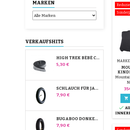
MARKEN
Reduzie
Sonderp
VERKAUFSHITS
HIGH TREK BÉBÉ CONFORT SCHLAUCH
MARKE
Preis
5,30 €
MO
KIND
U
Mountai
N
Kinde
Pr
SCHLAUCH FÜR JANÉ SLALOM PRO UND POWERTWIN KINDERWAGEN
35
von Mou
Preis
7,90 €
zwei P

und pas

AU
und Gel
INNER
Gel
BUGABOO DONKEY KINDERWAGEN FRONT INNENROHR
Woche
Räder fü
Preis
7,90 €
die Wa
Sonderp