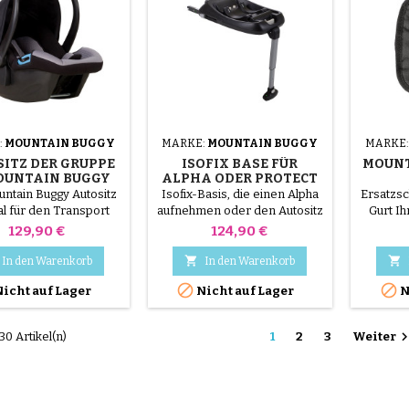
eignet e
Stadt 
:
MOUNTAIN BUGGY
MARKE:
MOUNTAIN BUGGY
MARKE
ITZ DER GRUPPE
ISOFIX BASE FÜR
MOUNT
OUNTAIN BUGGY
ALPHA ODER PROTECT
PROTECT
CAR SEAT
KIND
ntain Buggy Autositz
Isofix-Basis, die einen Alpha
Ersatzsc
eal für den Transport
aufnehmen oder den Autositz
Gurt I
Neugeborenen bis zu
vor Phil und Teds und
Kin
Preis
Preis
129,90 €
124,90 €
kg mit dem Auto. kann
Mountain Buggy schützen
tionalen Adaptern an
kann


In den Warenkorb
In den Warenkorb
wagen von Mountain


icht auf Lager
Nicht auf Lager
N
 und Phil And Teds
ebracht werden.
 30 Artikel(n)
1
2
3
Weiter