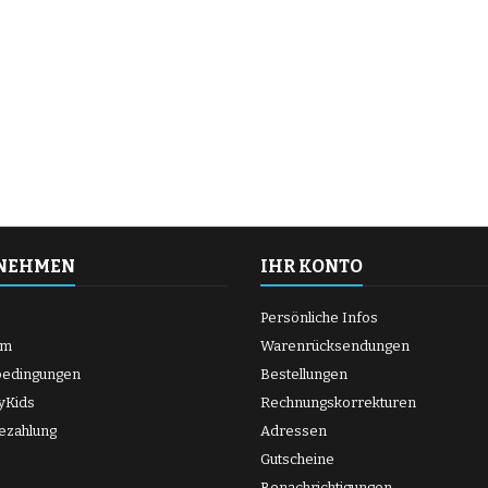
NEHMEN
IHR KONTO
Persönliche Infos
um
Warenrücksendungen
bedingungen
Bestellungen
yKids
Rechnungskorrekturen
ezahlung
Adressen
Gutscheine
Benachrichtigungen