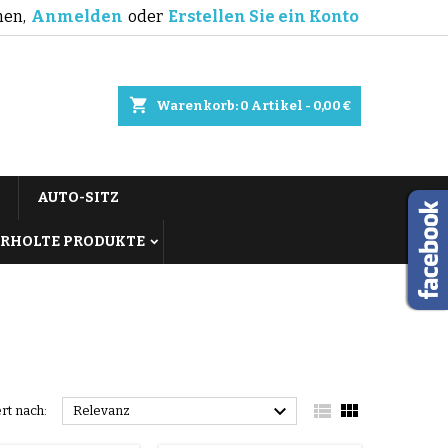
en,
Anmelden
oder
Erstellen Sie ein Konto
shopping_cart
Warenkorb:
0
Artikel - 0,00 €
AUTO-SITZ
RHOLTE PRODUKTE



ert nach:
Relevanz