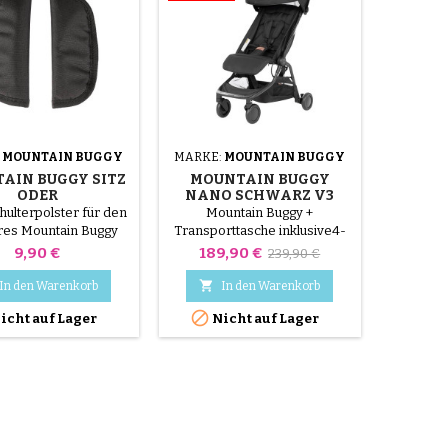
r sich sowohl für die
als auch für unebene
Wege. Seine...
:
MOUNTAIN BUGGY
MARKE:
MOUNTAIN BUGGY
AIN BUGGY SITZ
MOUNTAIN BUGGY
ODER
NANO SCHWARZ V3
ERWAGENTASCHE
hulterpolster für den
Mountain Buggy +
hres Mountain Buggy
Transporttasche inklusive4-
derwagens oder
Rad-Kinderwagen nano
Preis
Preis
Verkaufspreis
9,90 €
189,90 €
239,90 €
Autositzes.
V3.Kann ab der Geburt bis
etwa 4 Jahre verwendet

In den Warenkorb
In den Warenkorb
werden.Nach Angaben der

icht auf Lager
Nicht auf Lager
Unternehmen geht es im
Flugzeug im Handgepäck mit
