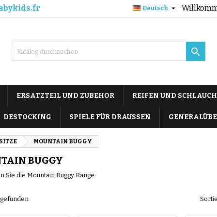
abykids.fr
Willkomm

Deutsch

ERSATZTEIL UND ZUBEHOR
REIFEN UND SCHLAUCH
DESTOCKING
SPIELE FÜR DRAUSSEN
GENERALÜBE
SITZE
MOUNTAIN BUGGY
TAIN BUGGY
en Sie die Mountain Buggy Range.
l gefunden
Sorti