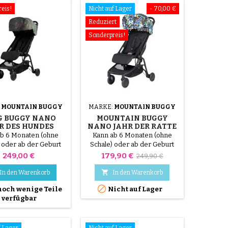
eis!
Nicht auf Lager
- 70,00 €
Reduziert
Sonderpreis!
:
MOUNTAIN BUGGY
MARKE:
MOUNTAIN BUGGY
G BUGGY NANO
MOUNTAIN BUGGY
R DES HUNDES
NANO JAHR DER RATTE
b 6 Monaten (ohne
Kann ab 6 Monaten (ohne
 oder ab der Geburt
Schale) oder ab der Geburt
r Schutzschale oder
(mit der Schutzschale oder
Preis
Preis
Verkaufspreis
249,00 €
179,90 €
249,90 €
 separat erhältlichen
mit der separat erhältlichen
o-Tragetasche)
Nano-Tragetasche)

In den Warenkorb
In den Warenkorb
et werden - bis zu 4
verwendet werden - bis zu 4

noch wenige Teile
Nicht auf Lager
 Nach Angaben der
Jahren Nach Angaben der
verfügbar
rnehmen wird das
Unternehmen wird das
epäck im Flugzeug
Handgepäck im Flugzeug
eben Nachts und in
übergeben
mit einer Lichtquelle
f Lager
Nicht auf Lager