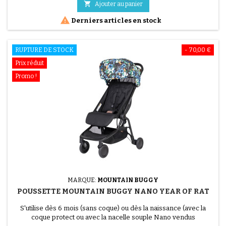
source de lumière le canopy brille

Ajouter au panier

Derniers articles en stock
RUPTURE DE STOCK
- 70,00 €
Prix réduit
Promo !
MARQUE:
MOUNTAIN BUGGY
POUSSETTE MOUNTAIN BUGGY NANO YEAR OF RAT
S'utilise dès 6 mois (sans coque) ou dès la naissance (avec la
coque protect ou avec la nacelle souple Nano vendus