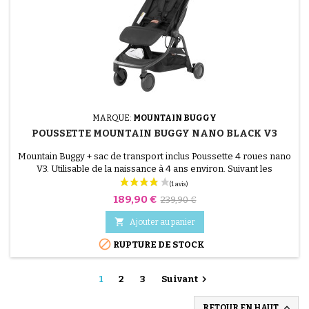
(2 avis)
MARQUE:
MOUNTAIN BUGGY
POUSSETTE MOUNTAIN BUGGY NANO BLACK V3
Mountain Buggy + sac de transport inclus Poussette 4 roues nano
V3. Utilisable de la naissance à 4 ans environ. Suivant les
compagnies, elle passe en bagage à main dans l'avion
Prix
Prix
189,90 €
239,90 €
de

Ajouter au panier
base

RUPTURE DE STOCK

1
2
3
Suivant

RETOUR EN HAUT