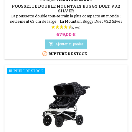
POUSSETTE DOUBLE MOUNTAIN BUGGY DUET V3.2
SILVER
La poussette double tout-terrain la plus compacte au monde :
seulement 63 cm de large ! La Mountain Buggy Duet V3.2 Silver
est conçue pour les parents de jumeaux ou d’enfants d’âges
rapprochés qui recherchent maniabilité, confort et robustesse.
Prix
679,00 €
Grâce à ses roues gonflables tout-terrain, elle est parfaite pour la
ville comme pour les chemins irréguliers....

Ajouter au panier

RUPTURE DE STOCK
RUPTURE DE STOCK