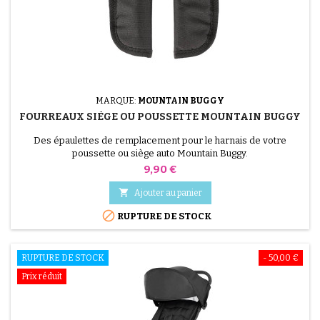
MARQUE:
MOUNTAIN BUGGY
FOURREAUX SIÈGE OU POUSSETTE MOUNTAIN BUGGY
Des épaulettes de remplacement pour le harnais de votre
poussette ou siège auto Mountain Buggy.
Prix
9,90 €

Ajouter au panier

RUPTURE DE STOCK
RUPTURE DE STOCK
- 50,00 €
Prix réduit