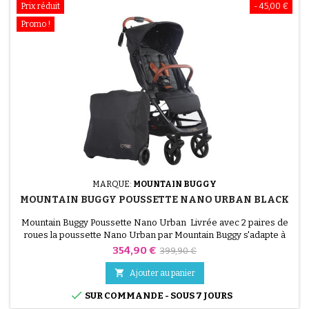
Prix réduit
- 45,00 €
Promo !
MARQUE:
MOUNTAIN BUGGY
MOUNTAIN BUGGY POUSSETTE NANO URBAN BLACK
Mountain Buggy Poussette Nano Urban Livrée avec 2 paires de
roues la poussette Nano Urban par Mountain Buggy s'adapte à
toutes les familles et à toutes les occasions : grandes roues tout-
Prix
Prix
354,90 €
399,90 €
terrain pour le week-end ou petites roues citadines, à vous de
de
choisir ! Confortablement installé dans son assise à haut dossier

Ajouter au panier
votre enfant profitera des paysages qui...
base

SUR COMMANDE - SOUS 7 JOURS