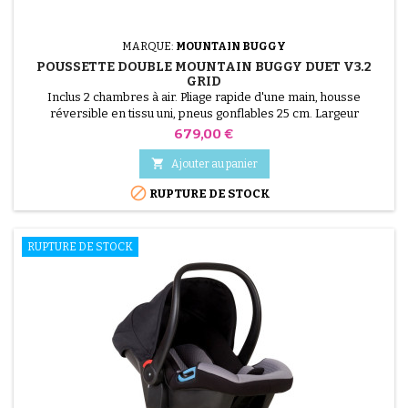
MARQUE:
MOUNTAIN BUGGY
POUSSETTE DOUBLE MOUNTAIN BUGGY DUET V3.2
GRID
Inclus 2 chambres à air. Pliage rapide d'une main, housse
réversible en tissu uni, pneus gonflables 25 cm. Largeur
compacte 63 cm, idéale pour jumeaux ou enfants rapprochés.
Prix
679,00 €

Ajouter au panier

RUPTURE DE STOCK
RUPTURE DE STOCK