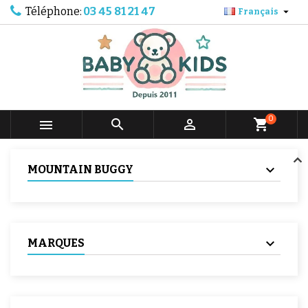
Téléphone:
03 45 81 21 47

Français
0



shopping_cart
MOUNTAIN BUGGY
MARQUES