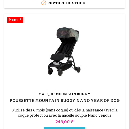

RUPTURE DE STOCK
Promo !
MARQUE:
MOUNTAIN BUGGY
POUSSETTE MOUNTAIN BUGGY NANO YEAR OF DOG
S'utilise dès 6 mois (sans coque) ou dès la naissance (avec la
coque protect ou avec la nacelle souple Nano vendus
séparément) - jusqu'à 4 ans Suivant les compagnies, elle passe
Prix
249,00 €
en bagage à main dans l'avion Dans la nuit et au contact d'une