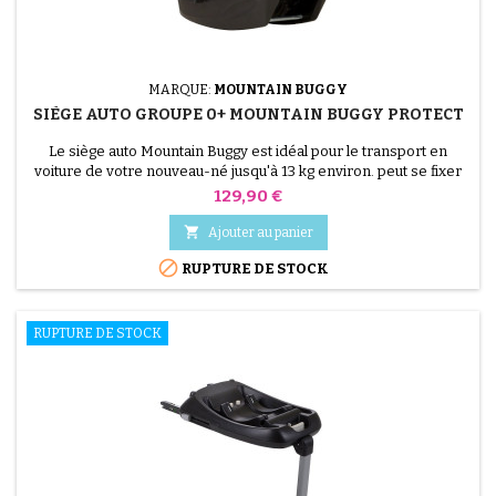
MARQUE:
MOUNTAIN BUGGY
SIÈGE AUTO GROUPE 0+ MOUNTAIN BUGGY PROTECT
Le siège auto Mountain Buggy est idéal pour le transport en
voiture de votre nouveau-né jusqu'à 13 kg environ. peut se fixer
sur les poussettes Mountain Buggy et Phil And Teds avec
Prix
129,90 €
adaptateurs vendus en option.

Ajouter au panier

RUPTURE DE STOCK
RUPTURE DE STOCK