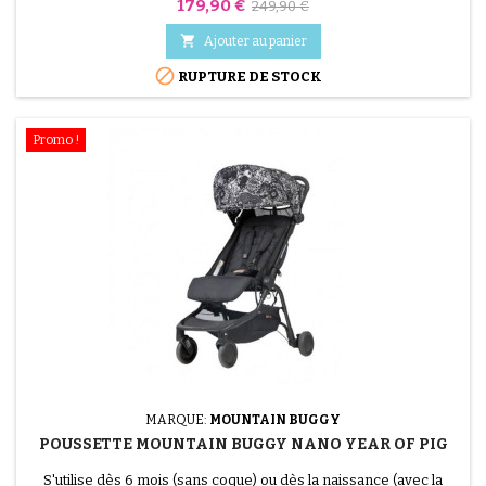
séparément) - jusqu'à 4 ans Suivant les compagnies, elle passe
Prix
Prix
179,90 €
249,90 €
en bagage à main dans l'avion
de

Ajouter au panier
base

RUPTURE DE STOCK
Promo !
MARQUE:
MOUNTAIN BUGGY
POUSSETTE MOUNTAIN BUGGY NANO YEAR OF PIG
S'utilise dès 6 mois (sans coque) ou dès la naissance (avec la