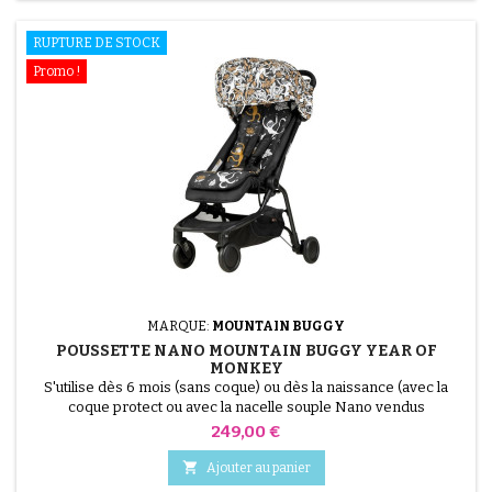
RUPTURE DE STOCK
Promo !
MARQUE:
MOUNTAIN BUGGY
POUSSETTE NANO MOUNTAIN BUGGY YEAR OF
MONKEY
S'utilise dès 6 mois (sans coque) ou dès la naissance (avec la
coque protect ou avec la nacelle souple Nano vendus
séparément) - jusqu'à 4 ans Suivant les compagnies, elle passe
Prix
249,00 €
en bagage à main dans l'avion

Ajouter au panier