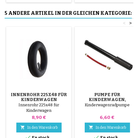
und nur mit der Hand, so dass
der Schlauch nicht
5 ANDERE ARTIKEL IN DER GLEICHEN KATEGORIE:
durchstochen werden muss.
<
>
INNENROHR 225X48 FÜR
PUMPE FÜR
KINDERWAGEN
KINDERWAGEN,
FAHRRAD, ROLLER
Innenrohr 225x48 für
Kinderwagenradpumpe
Kinderwagen
Preis
Preis
8,90 €
6,60 €


In den Warenkorb
In den Warenkorb


En stock
En stock