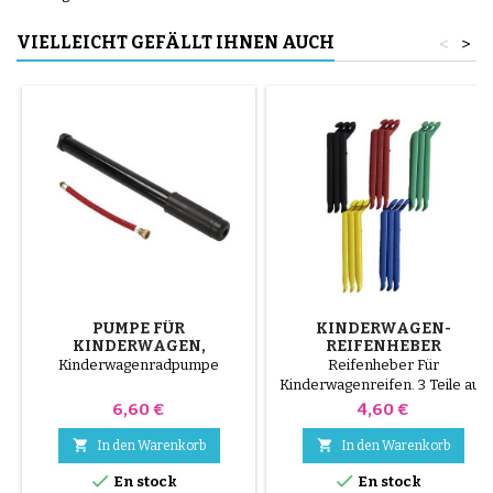
VIELLEICHT GEFÄLLT IHNEN AUCH
<
>
PUMPE FÜR
KINDERWAGEN-
KINDERWAGEN,
REIFENHEBER
FAHRRAD, ROLLER
ZUFALLSFARBE 1 SATZ
Kinderwagenradpumpe
Reifenheber Für
VON 3 STÜCK
Kinderwagenreifen. 3 Teile aus
hochwertigem Kunststoff,
Preis
Preis
6,60 €
4,60 €
zufallsfarbe, schwarz, rot, grün,
gelb und blau oder 3 Teile aus


In den Warenkorb
In den Warenkorb
Stahl ( grau ) Die Montage des


En stock
En stock
Reifens erfolgt ohne Werkzeug