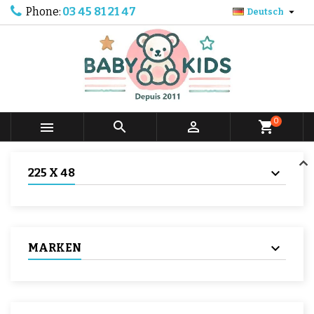
Phone:
03 45 81 21 47

Deutsch
0



shopping_cart
225 X 48
MARKEN