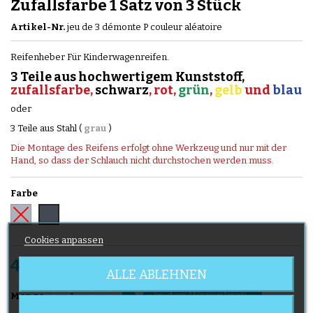
Zufallsfarbe 1 Satz von 3 Stück
Artikel-Nr.
jeu de 3 démonte P couleur aléatoire
Reifenheber Für Kinderwagenreifen.
3 Teile aus hochwertigem Kunststoff,
zufallsfarbe,
schwarz
, rot,
grün
,
gelb
und
blau
oder
3 Teile aus Stahl (
grau
)
Die Montage des Reifens erfolgt ohne Werkzeug und nur mit der
Hand, so dass der Schlauch nicht durchstochen werden muss.
Farbe
Grau
Schwarz
Cookies anpassen
4,60 €
Bruttopreis
ALLE ABLEHNEN
In den Warenkorb

Menge