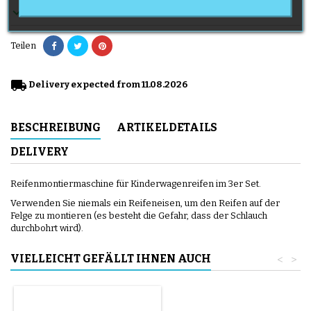

En stock
Teilen
local_shipping
Delivery expected from 11.08.2026
BESCHREIBUNG
ARTIKELDETAILS
DELIVERY
Reifenmontiermaschine für Kinderwagenreifen im 3er Set.
Verwenden Sie niemals ein Reifeneisen, um den Reifen auf der
Felge zu montieren (es besteht die Gefahr, dass der Schlauch
durchbohrt wird).
VIELLEICHT GEFÄLLT IHNEN AUCH
<
>