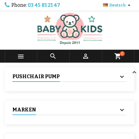
Phone:
03 45 81 21 47

Deutsch
0



shopping_cart
PUSHCHAIR PUMP
MARKEN