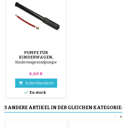
PUMPE FÜR
KINDERWAGEN,
FAHRRAD, ROLLER
Kinderwagenradpumpe
Preis
6,60 €

In den Warenkorb

En stock
3 ANDERE ARTIKEL IN DER GLEICHEN KATEGORIE:
<
>