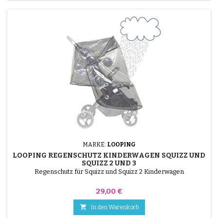
MARKE:
LOOPING
LOOPING REGENSCHUTZ KINDERWAGEN SQUIZZ UND
SQUIZZ 2 UND 3
Regenschutz für Squizz und Squizz 2 Kinderwagen
Preis
29,00 €

In den Warenkorb