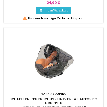
Preis
24,90 €

In den Warenkorb

Nur noch wenige Teile verfügbar
MARKE:
LOOPING
SCHLEIFEN REGENSCHUTZ UNIVERSAL AUTOSITZ
GRUPPE 0