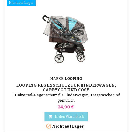
Nicht auf Lager
MARKE:
LOOPING
LOOPING REGENSCHUTZ FÜR KINDERWAGEN,
CARRYCOT UND COSY
1 Universal-Regenschutz für Kinderwagen, Tragetasche und
gemütlich
Preis
24,90 €

In den Warenkorb

Nicht auf Lager