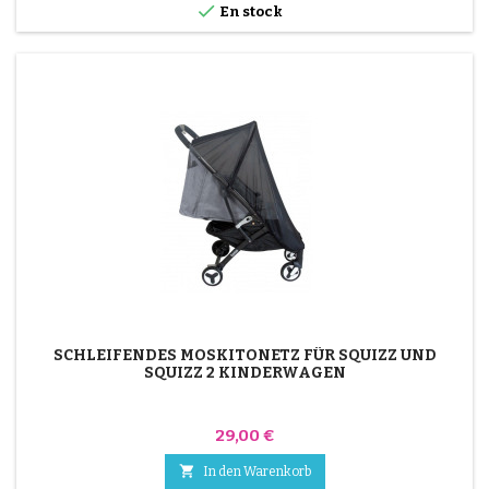

En stock
SCHLEIFENDES MOSKITONETZ FÜR SQUIZZ UND
SQUIZZ 2 KINDERWAGEN
Preis
29,00 €

In den Warenkorb