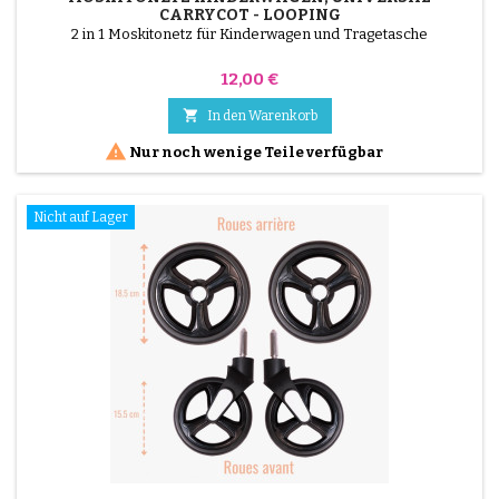
CARRYCOT - LOOPING
2 in 1 Moskitonetz für Kinderwagen und Tragetasche
Preis
12,00 €

In den Warenkorb

Nur noch wenige Teile verfügbar
Nicht auf Lager