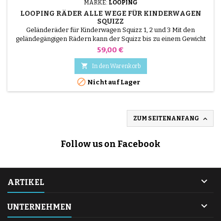
MARKE:
LOOPING
LOOPING RÄDER ALLE WEGE FÜR KINDERWAGEN
SQUIZZ
Geländeräder für Kinderwagen Squizz 1, 2 und 3 Mit den
geländegängigen Rädern kann der Squizz bis zu einem Gewicht
von 20 kg verwendet werden! Abnehmbar in 5 Sekunden Topzeit
Preis
59,00 €
und ohne Werkzeug Vorderräder: 15.5cm Hintere Räder: 18.5cm

In den Warenkorb

Nicht auf Lager

ZUM SEITENANFANG
Follow us on Facebook

ARTIKEL

UNTERNEHMEN