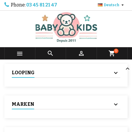
Phone:
03 45 81 21 47

Deutsch
0



shopping_cart
LOOPING
MARKEN