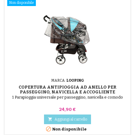
Non disponibile
MARCA:
LOOPING
COPERTURA ANTIPIOGGIA AD ANELLO PER
PASSEGGINO, NAVICELLA E ACCOGLIENTE
1 Parapioggia universale per passeggino, navicella e comodo
Prezzo
24,90 €

Aggiungi al carrello

Non disponibile