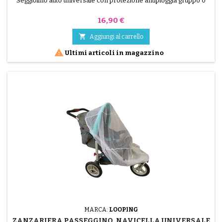
Seggiolino auto universale con protezione antipioggia gruppo 0
Prezzo
16,90 €

Aggiungi al carrello

Ultimi articoli in magazzino
MARCA:
LOOPING
ZANZARIERA PASSEGGINO, NAVICELLA UNIVERSALE