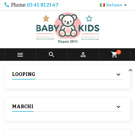
Phone:
03 45 81 21 47

Italiano
0



shopping_cart
LOOPING
MARCHI