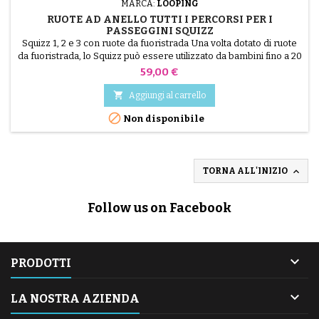
MARCA:
LOOPING
RUOTE AD ANELLO TUTTI I PERCORSI PER I
PASSEGGINI SQUIZZ
Squizz 1, 2 e 3 con ruote da fuoristrada Una volta dotato di ruote
da fuoristrada, lo Squizz può essere utilizzato da bambini fino a 20
kg di peso! Si rimuovono in 5 secondi senza attrezzi Ruote
Prezzo
59,00 €
anteriori: 15,5 cm Ruote posteriori: 18,5 cm

Aggiungi al carrello

Non disponibile

TORNA ALL'INIZIO
Follow us on Facebook

PRODOTTI

LA NOSTRA AZIENDA