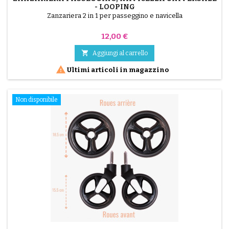
- LOOPING
Zanzariera 2 in 1 per passeggino e navicella
Prezzo
12,00 €

Aggiungi al carrello

Ultimi articoli in magazzino
Non disponibile