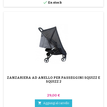

En stock
ZANZARIERA AD ANELLO PER PASSEGGINI SQUIZZ E
SQUIZZ 2
Prezzo
29,00 €

Aggiungi al carrello