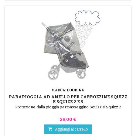
MARCA:
LOOPING
PARAPIOGGIA AD ANELLO PER CARROZZINE SQUIZZ
E SQUIZZ 2 E 3
Protezione dalla pioggia per passeggino Squizz e Squizz 2
Prezzo
29,00 €

Aggiungi al carrello