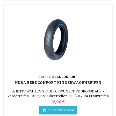
MARKE:
BÉBÉ CONFORT
MURA BÉBÉ CONFORT KINDERWAGENREIFEN
⚠️ BITTE WÄHLEN SIE DIE GEWÜNSCHTE GRÖSSE AUS: •
Vorderreifen: 10 × 2,125• Hinterreifen: 12 1/2 × 2 1/4 Ersatzreifen
für Bébé Confort Mura / Maxi-Cosi Mura Erhältlich in 2 Größen: 10
Preis
12,90 €
× 2,125 (vorne) oder 12 1/2 × 2 1/4 (hinten). Der Reifen ist
kompatibel mit den Kinderwagenmodellen Bébé Confort Mura

In den Warenkorb
und Maxi-Cosi Mura. Montage mit Schlauch (nicht im...