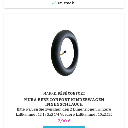

En stock
MARKE:
BÉBÉ CONFORT
MURA BÉBÉ CONFORT KINDERWAGEN
INNENSCHLAUCH
Bitte wählen Sie zwischen den 2 Dimensionen Hintere
Luftkammer 12 1 / 2x2 1/4 Vordere Luftkammer 10x2.125
Preis
7,90 €