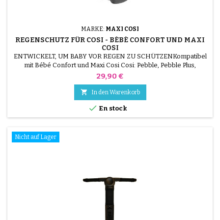
MARKE:
MAXI COSI
REGENSCHUTZ FÜR COSI - BÉBÉ CONFORT UND MAXI
COSI
ENTWICKELT, UM BABY VOR REGEN ZU SCHÜTZENKompatibel
mit Bébé Confort und Maxi Cosi Cosi: Pebble, Pebble Plus,
CabrioFix, Citi und StreetyZusammensetzung: PVC
Preis
29,90 €

In den Warenkorb

En stock
Nicht auf Lager