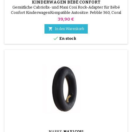
KINDERWAGEN BÉBÉ CONFORT
Gemütliche Cabriofix- und Maxi Cosi Rock-Adapter für Bébé
Confort KinderwagenKompatible Autositze: Pebble 360, Coral
360, Coral, Tinca, Marble, Rock, CabrioFix, Pebble Plus, Pebble
Preis
39,90 €
Pro, Pebble

In den Warenkorb

En stock
MARKE:
MAXI COSI