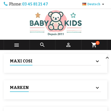
Phone:
03 45 81 21 47

Deutsch
0



shopping_cart
MAXI COSI
MARKEN