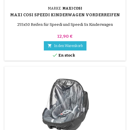
MARKE:
MAXI COSI
MAXI COSI SPEEDI KINDERWAGEN VORDERREIFEN
255x50 Reifen für Speedi und Speedi Sx Kinderwagen
Preis
12,90 €

In den Warenkorb

En stock