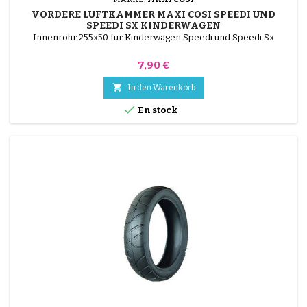
VORDERE LUFTKAMMER MAXI COSI SPEEDI UND
SPEEDI SX KINDERWAGEN
Innenrohr 255x50 für Kinderwagen Speedi und Speedi Sx
Preis
7,90 €

In den Warenkorb

En stock