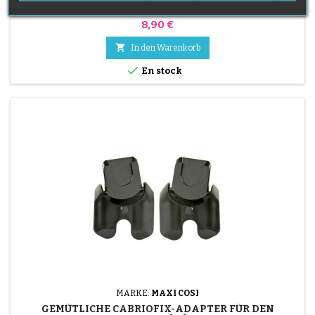
Preis
8,90 €

In den Warenkorb

En stock
MARKE:
MAXI COSI
GEMÜTLICHE CABRIOFIX-ADAPTER FÜR DEN