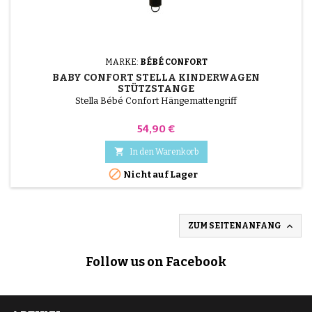
MARKE:
BÉBÉ CONFORT
BABY CONFORT STELLA KINDERWAGEN
STÜTZSTANGE
Stella Bébé Confort Hängemattengriff
Preis
54,90 €

In den Warenkorb

Nicht auf Lager

ZUM SEITENANFANG
Follow us on Facebook