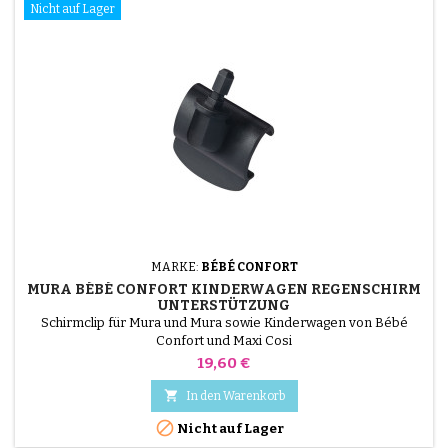
Nicht auf Lager
MARKE:
BÉBÉ CONFORT
MURA BÉBÉ CONFORT KINDERWAGEN REGENSCHIRM
UNTERSTÜTZUNG
Schirmclip für Mura und Mura sowie Kinderwagen von Bébé
Confort und Maxi Cosi
Preis
19,60 €

In den Warenkorb

Nicht auf Lager