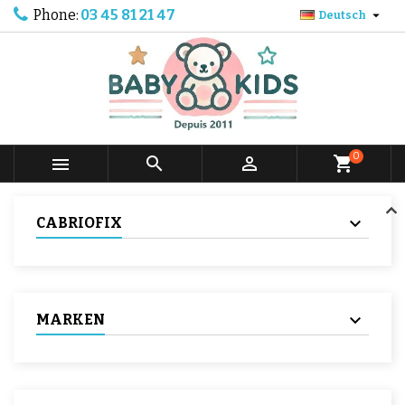
Phone:
03 45 81 21 47

Deutsch
0



shopping_cart
CABRIOFIX
MARKEN