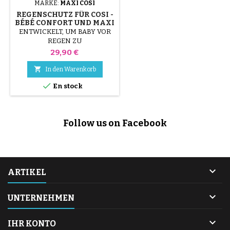
MARKE:
MAXI COSI
REGENSCHUTZ FÜR COSI -
BÉBÉ CONFORT UND MAXI
COSI
ENTWICKELT, UM BABY VOR
REGEN ZU
SCHÜTZENKompatibel mit
Preis
29,90 €
Bébé Confort und Maxi Cosi
Cosi: Pebble, Pebble Plus,

In den Warenkorb
CabrioFix, Citi und

En stock
StreetyZusammensetzung: PVC
Follow us on Facebook

ARTIKEL

UNTERNEHMEN

IHR KONTO