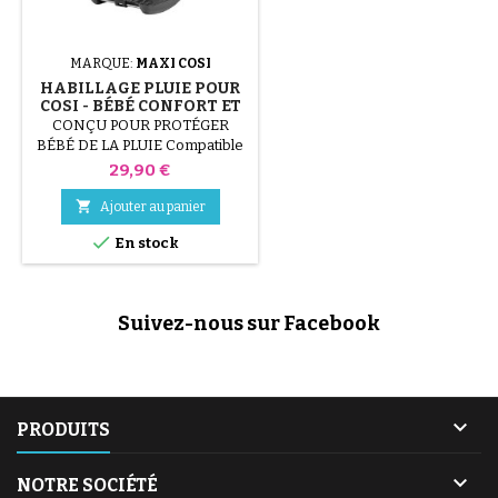
MARQUE:
MAXI COSI
HABILLAGE PLUIE POUR
COSI - BÉBÉ CONFORT ET
MAXI COSI
CONÇU POUR PROTÉGER
BÉBÉ DE LA PLUIE Compatible
avec les Cosi Bébé Confort et
Prix
29,90 €
Maxi Cosi : Pebble, Pebble Plus,
CabrioFix, Citi et Streety

Ajouter au panier
Composition: PVC

En stock
Suivez-nous sur Facebook

PRODUITS

NOTRE SOCIÉTÉ