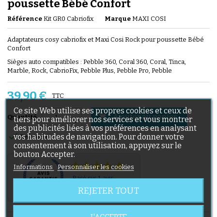
poussette Bébé Confort
Référence
Kit GR0 Cabriofix
Marque
MAXI COSI
Adaptateurs cosy cabriofix et Maxi Cosi Rock pour poussette Bébé
Confort
Sièges auto compatibles : Pebble 360, Coral 360, Coral, Tinca,
Marble, Rock, CabrioFix, Pebble Plus, Pebble Pro, Pebble
39,90 €
TTC
Ce site Web utilise ses propres cookies et ceux de
Ajouter au panier

Quantité
tiers pour améliorer nos services et vous montrer
des publicités liées à vos préférences en analysant

vos habitudes de navigation. Pour donner votre
En stock
consentement à son utilisation, appuyez sur le
bouton Accepter.
Informations
Personnaliser les cookies
Basé sur 1 avis
REJETER TOUT
VOIR LES AVIS