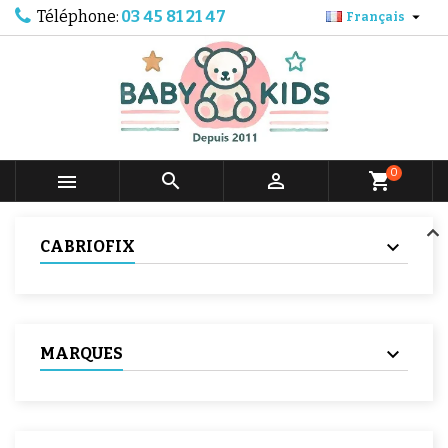
Téléphone:
03 45 81 21 47

Français
0



shopping_cart
CABRIOFIX
MARQUES