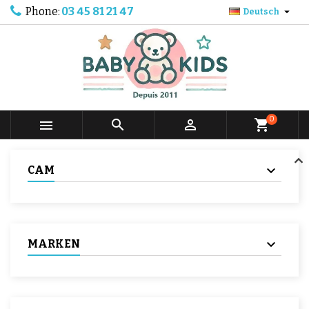
Phone:
03 45 81 21 47

Deutsch
0



shopping_cart
CAM
MARKEN