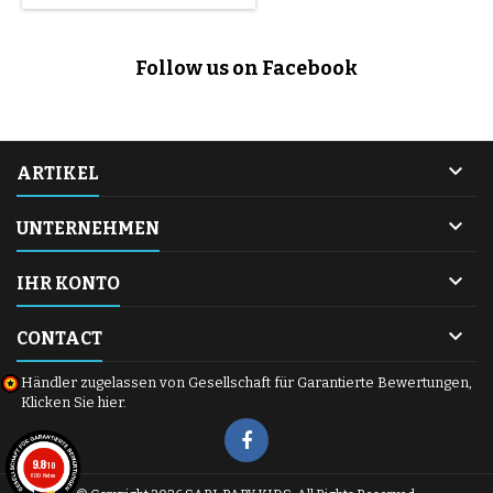
dank seines Einhand-
Zusammenklappen aus, das für
Faltsystems, und steht nach
das Kabinenformat zugelassen
dem Zusammenklappen
ist. Genießen Sie ein völlig
Follow us on Facebook
aufrecht, um den Transport mit
neues Produkt mit der
seinem Tragegriff zu
Sicherheit einer umfassenden
erleichtern! Der...
Garantie....

ARTIKEL

UNTERNEHMEN

IHR KONTO

CONTACT
Händler zugelassen von Gesellschaft für Garantierte Bewertungen,
Klicken Sie hier
.
9.8
/10
600 Noten