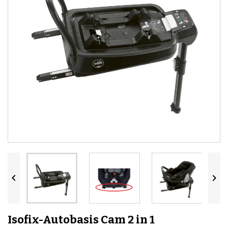


Isofix-Autobasis Cam 2 in 1